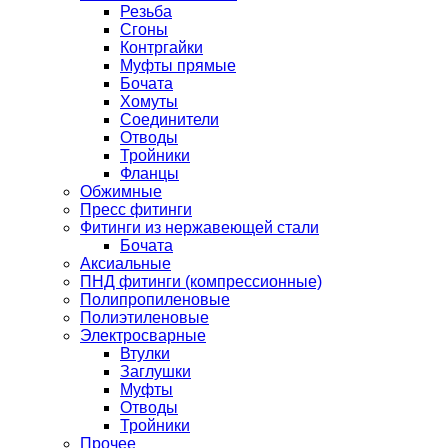
Резьба
Сгоны
Контргайки
Муфты прямые
Бочата
Хомуты
Соединители
Отводы
Тройники
Фланцы
Обжимные
Пресс фитинги
Фитинги из нержавеющей стали
Бочата
Аксиальные
ПНД фитинги (компрессионные)
Полипропиленовые
Полиэтиленовые
Электросварные
Втулки
Заглушки
Муфты
Отводы
Тройники
Прочее