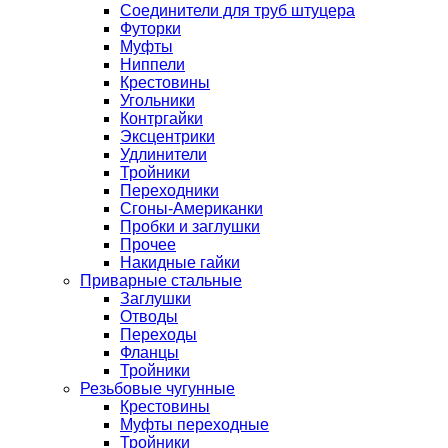
Соединители для труб штуцера
Футорки
Муфты
Ниппели
Крестовины
Угольники
Контргайки
Эксцентрики
Удлинители
Тройники
Переходники
Сгоны-Американки
Пробки и заглушки
Прочее
Накидные гайки
Приварные стальные
Заглушки
Отводы
Переходы
Фланцы
Тройники
Резьбовые чугунные
Крестовины
Муфты переходные
Тройники