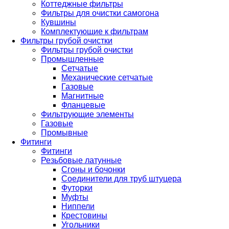
Коттеджные фильтры
Фильтры для очистки самогона
Кувшины
Комплектующие к фильтрам
Фильтры грубой очистки
Фильтры грубой очистки
Промышленные
Сетчатые
Механические сетчатые
Газовые
Магнитные
Фланцевые
Фильтрующие элементы
Газовые
Промывные
Фитинги
Фитинги
Резьбовые латунные
Сгоны и бочонки
Соединители для труб штуцера
Футорки
Муфты
Ниппели
Крестовины
Угольники