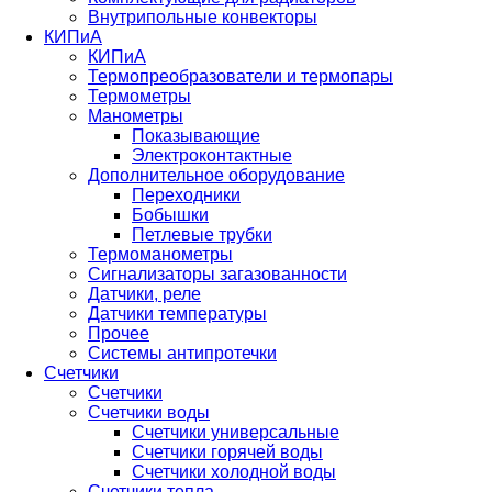
Внутрипольные конвекторы
КИПиА
КИПиА
Термопреобразователи и термопары
Термометры
Манометры
Показывающие
Электроконтактные
Дополнительное оборудование
Переходники
Бобышки
Петлевые трубки
Термоманометры
Сигнализаторы загазованности
Датчики, реле
Датчики температуры
Прочее
Системы антипротечки
Счетчики
Счетчики
Счетчики воды
Счетчики универсальные
Счетчики горячей воды
Счетчики холодной воды
Счетчики тепла