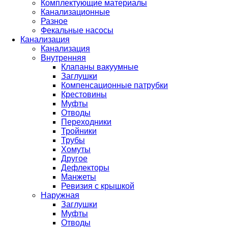
Комплектующие материалы
Канализационные
Разное
Фекальные насосы
Канализация
Канализация
Внутренняя
Клапаны вакуумные
Заглушки
Компенсационные патрубки
Крестовины
Муфты
Отводы
Переходники
Тройники
Трубы
Хомуты
Другое
Дефлекторы
Манжеты
Ревизия с крышкой
Наружная
Заглушки
Муфты
Отводы