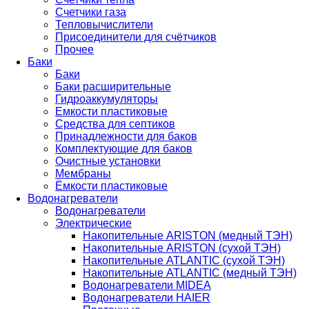
Счетчики газа
Тепловычислители
Присоединители для счётчиков
Прочее
Баки
Баки
Баки расширительные
Гидроаккумуляторы
Емкости пластиковые
Средства для септиков
Принадлежности для баков
Комплектующие для баков
Очистные установки
Мембраны
Ёмкости пластиковые
Водонагреватели
Водонагреватели
Электрические
Накопительные ARISTON (медный ТЭН)
Накопительные ARISTON (сухой ТЭН)
Накопительные ATLANTIC (сухой ТЭН)
Накопительные ATLANTIC (медный ТЭН)
Водонагреватели MIDEA
Водонагреватели HAIER