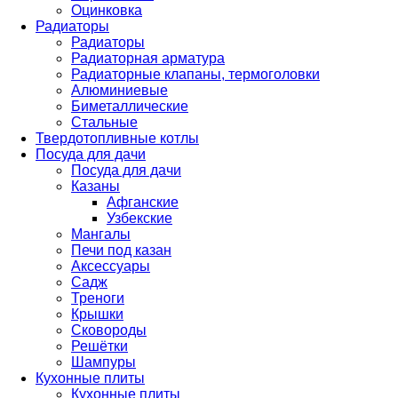
Оцинковка
Радиаторы
Радиаторы
Радиаторная арматура
Радиаторные клапаны, термоголовки
Алюминиевые
Биметаллические
Стальные
Твердотопливные котлы
Посуда для дачи
Посуда для дачи
Казаны
Афганские
Узбекские
Мангалы
Печи под казан
Аксессуары
Садж
Треноги
Крышки
Сковороды
Решётки
Шампуры
Кухонные плиты
Кухонные плиты