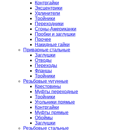
Контргайки
Эксцентрики
Удлинители
Тройники
Переходники
Сгоны-Американки
Пробки и заглушки
Прочее
Накидные гайки
Приварные стальные
Заглушки
Отводы
Переходы
Фланцы
Тройники
Резьбовые чугунные
Крестовины
Муфты переходные
Тройники
Угольники прямые
Контргайки
Муфты прямые
Обоймы
Заглушки
Резьбовые стальные