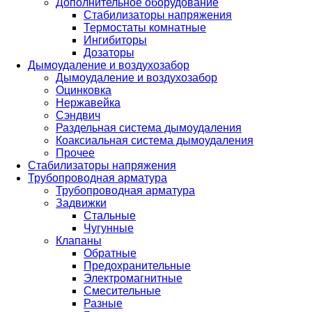
Дополнительное оборудование
Стабилизаторы напряжения
Термостаты комнатные
Ингибиторы
Дозаторы
Дымоудаление и воздухозабор
Дымоудаление и воздухозабор
Оцинковка
Нержавейка
Сэндвич
Раздельная система дымоудаления
Коаксиальная система дымоудаления
Прочее
Стабилизаторы напряжения
Трубопроводная арматура
Трубопроводная арматура
Задвижки
Стальные
Чугунные
Клапаны
Обратные
Предохранительные
Электромагнитные
Смесительные
Разные