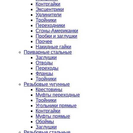
Контргайки
Эксцентрики
Удлинители
Тройники
Переходники
Сгоны-Американки
Пробки и заглушки
Прочее
Накидные гайки
Приварные стальные
Заглушки
Отводы
Переходы
Фланцы
Тройники
Резьбовые чугунные
Крестовины
Муфты переходные
Тройники
Угольники прямые
Контргайки
Муфты прямые
Обоймы
Заглушки
Резьбовые стальные