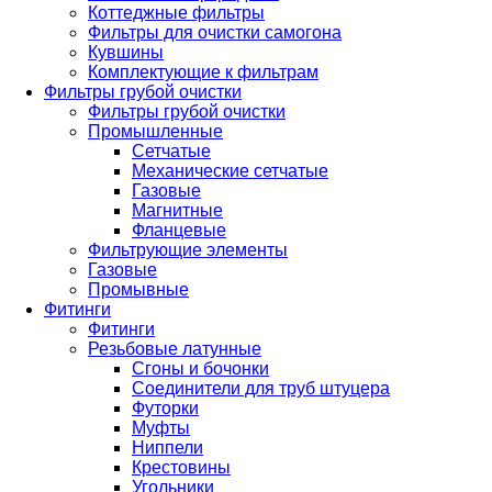
Коттеджные фильтры
Фильтры для очистки самогона
Кувшины
Комплектующие к фильтрам
Фильтры грубой очистки
Фильтры грубой очистки
Промышленные
Сетчатые
Механические сетчатые
Газовые
Магнитные
Фланцевые
Фильтрующие элементы
Газовые
Промывные
Фитинги
Фитинги
Резьбовые латунные
Сгоны и бочонки
Соединители для труб штуцера
Футорки
Муфты
Ниппели
Крестовины
Угольники