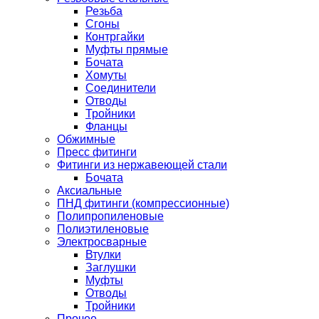
Резьба
Сгоны
Контргайки
Муфты прямые
Бочата
Хомуты
Соединители
Отводы
Тройники
Фланцы
Обжимные
Пресс фитинги
Фитинги из нержавеющей стали
Бочата
Аксиальные
ПНД фитинги (компрессионные)
Полипропиленовые
Полиэтиленовые
Электросварные
Втулки
Заглушки
Муфты
Отводы
Тройники
Прочее