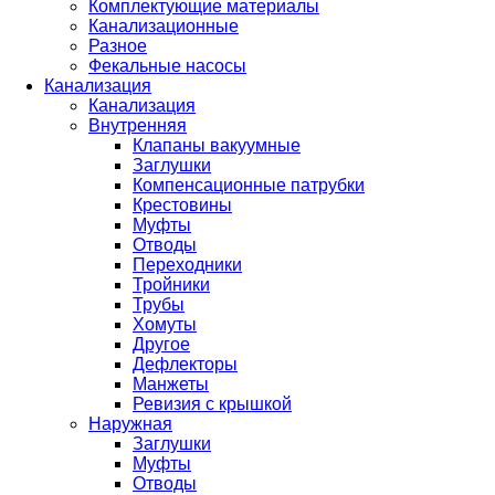
Комплектующие материалы
Канализационные
Разное
Фекальные насосы
Канализация
Канализация
Внутренняя
Клапаны вакуумные
Заглушки
Компенсационные патрубки
Крестовины
Муфты
Отводы
Переходники
Тройники
Трубы
Хомуты
Другое
Дефлекторы
Манжеты
Ревизия с крышкой
Наружная
Заглушки
Муфты
Отводы