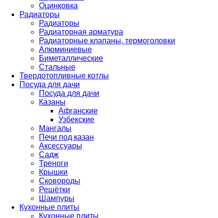
Оцинковка
Радиаторы
Радиаторы
Радиаторная арматура
Радиаторные клапаны, термоголовки
Алюминиевые
Биметаллические
Стальные
Твердотопливные котлы
Посуда для дачи
Посуда для дачи
Казаны
Афганские
Узбекские
Мангалы
Печи под казан
Аксессуары
Садж
Треноги
Крышки
Сковороды
Решётки
Шампуры
Кухонные плиты
Кухонные плиты