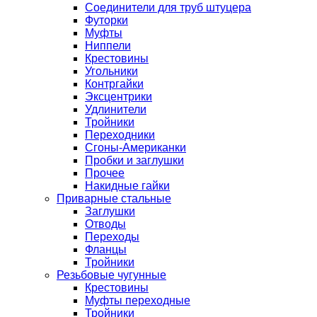
Соединители для труб штуцера
Футорки
Муфты
Ниппели
Крестовины
Угольники
Контргайки
Эксцентрики
Удлинители
Тройники
Переходники
Сгоны-Американки
Пробки и заглушки
Прочее
Накидные гайки
Приварные стальные
Заглушки
Отводы
Переходы
Фланцы
Тройники
Резьбовые чугунные
Крестовины
Муфты переходные
Тройники