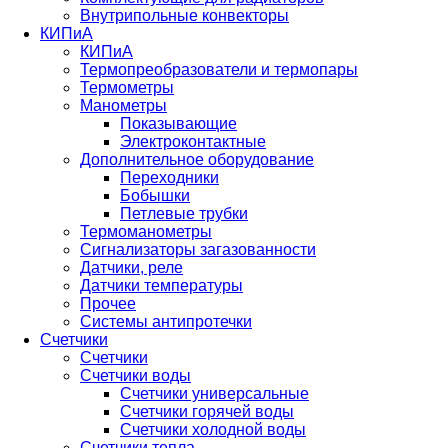
Внутрипольные конвекторы
КИПиА
КИПиА
Термопреобразователи и термопары
Термометры
Манометры
Показывающие
Электроконтактные
Дополнительное оборудование
Переходники
Бобышки
Петлевые трубки
Термоманометры
Сигнализаторы загазованности
Датчики, реле
Датчики температуры
Прочее
Системы антипротечки
Счетчики
Счетчики
Счетчики воды
Счетчики универсальные
Счетчики горячей воды
Счетчики холодной воды
Счетчики тепла