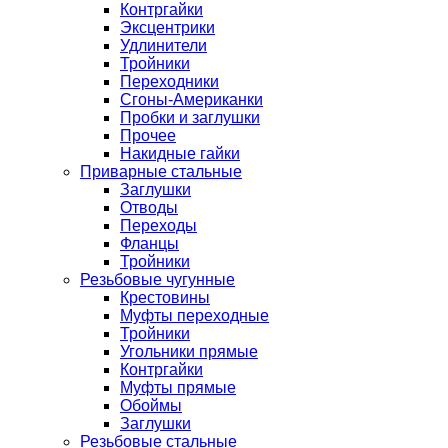
Контргайки
Эксцентрики
Удлинители
Тройники
Переходники
Сгоны-Американки
Пробки и заглушки
Прочее
Накидные гайки
Приварные стальные
Заглушки
Отводы
Переходы
Фланцы
Тройники
Резьбовые чугунные
Крестовины
Муфты переходные
Тройники
Угольники прямые
Контргайки
Муфты прямые
Обоймы
Заглушки
Резьбовые стальные