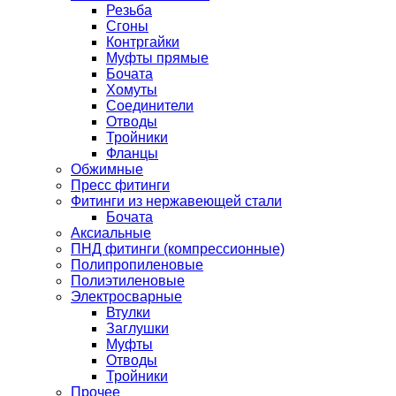
Резьба
Сгоны
Контргайки
Муфты прямые
Бочата
Хомуты
Соединители
Отводы
Тройники
Фланцы
Обжимные
Пресс фитинги
Фитинги из нержавеющей стали
Бочата
Аксиальные
ПНД фитинги (компрессионные)
Полипропиленовые
Полиэтиленовые
Электросварные
Втулки
Заглушки
Муфты
Отводы
Тройники
Прочее