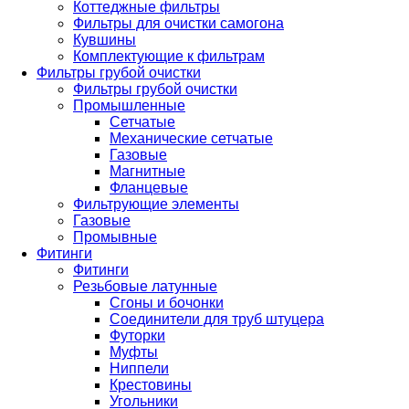
Коттеджные фильтры
Фильтры для очистки самогона
Кувшины
Комплектующие к фильтрам
Фильтры грубой очистки
Фильтры грубой очистки
Промышленные
Сетчатые
Механические сетчатые
Газовые
Магнитные
Фланцевые
Фильтрующие элементы
Газовые
Промывные
Фитинги
Фитинги
Резьбовые латунные
Сгоны и бочонки
Соединители для труб штуцера
Футорки
Муфты
Ниппели
Крестовины
Угольники