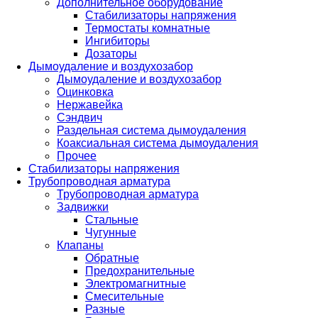
Дополнительное оборудование
Стабилизаторы напряжения
Термостаты комнатные
Ингибиторы
Дозаторы
Дымоудаление и воздухозабор
Дымоудаление и воздухозабор
Оцинковка
Нержавейка
Сэндвич
Раздельная система дымоудаления
Коаксиальная система дымоудаления
Прочее
Стабилизаторы напряжения
Трубопроводная арматура
Трубопроводная арматура
Задвижки
Стальные
Чугунные
Клапаны
Обратные
Предохранительные
Электромагнитные
Смесительные
Разные