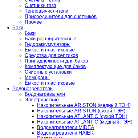
Счетчики газа
Тепловычислители
Присоединители для счётчиков
Прочее
Баки
Баки
Баки расширительные
Гидроаккумуляторы
Емкости пластиковые
Средства для септиков
Принадлежности для баков
Комплектующие для баков
Очистные установки
Мембраны
Ёмкости пластиковые
Водонагреватели
Водонагреватели
Электрические
Накопительные ARISTON (медный ТЭН)
Накопительные ARISTON (сухой ТЭН)
Накопительные ATLANTIC (сухой ТЭН)
Накопительные ATLANTIC (медный ТЭН)
Водонагреватели MIDEA
Водонагреватели HAIER