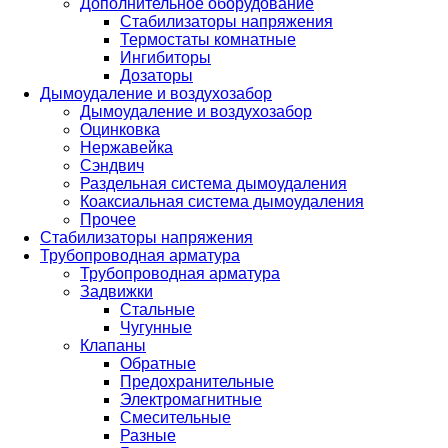
Дополнительное оборудование
Стабилизаторы напряжения
Термостаты комнатные
Ингибиторы
Дозаторы
Дымоудаление и воздухозабор
Дымоудаление и воздухозабор
Оцинковка
Нержавейка
Сэндвич
Раздельная система дымоудаления
Коаксиальная система дымоудаления
Прочее
Стабилизаторы напряжения
Трубопроводная арматура
Трубопроводная арматура
Задвижки
Стальные
Чугунные
Клапаны
Обратные
Предохранительные
Электромагнитные
Смесительные
Разные