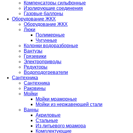
Компенсаторы сильфонные
Изолирующие соединения
Газовые баллоны
Оборудование ЖКХ
Оборудование ЖКХ
Люки
Полимерные
Чугунные
Колонки водоразборные
Вантузы
Грязевики
Электроприводы
Редукторы
Водоподогреватели
Сантехника
Сантехника
Раковины
Мойки
Мойки мраморные
Мойки из нержавеющей стали
Ванны
Акриловые
Стальные
Из литьевого мрамора
Комплектующие