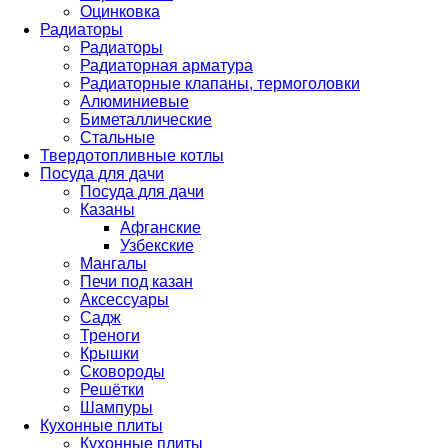
Оцинковка
Радиаторы
Радиаторы
Радиаторная арматура
Радиаторные клапаны, термоголовки
Алюминиевые
Биметаллические
Стальные
Твердотопливные котлы
Посуда для дачи
Посуда для дачи
Казаны
Афганские
Узбекские
Мангалы
Печи под казан
Аксессуары
Садж
Треноги
Крышки
Сковороды
Решётки
Шампуры
Кухонные плиты
Кухонные плиты