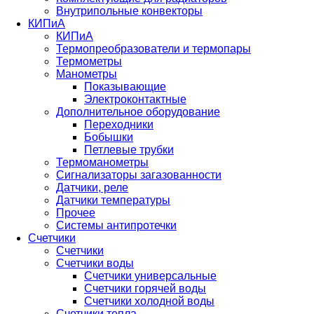
Внутрипольные конвекторы
КИПиА
КИПиА
Термопреобразователи и термопары
Термометры
Манометры
Показывающие
Электроконтактные
Дополнительное оборудование
Переходники
Бобышки
Петлевые трубки
Термоманометры
Сигнализаторы загазованности
Датчики, реле
Датчики температуры
Прочее
Системы антипротечки
Счетчики
Счетчики
Счетчики воды
Счетчики универсальные
Счетчики горячей воды
Счетчики холодной воды
Счетчики тепла