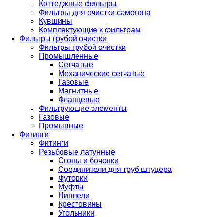
Коттеджные фильтры
Фильтры для очистки самогона
Кувшины
Комплектующие к фильтрам
Фильтры грубой очистки
Фильтры грубой очистки
Промышленные
Сетчатые
Механические сетчатые
Газовые
Магнитные
Фланцевые
Фильтрующие элементы
Газовые
Промывные
Фитинги
Фитинги
Резьбовые латунные
Сгоны и бочонки
Соединители для труб штуцера
Футорки
Муфты
Ниппели
Крестовины
Угольники