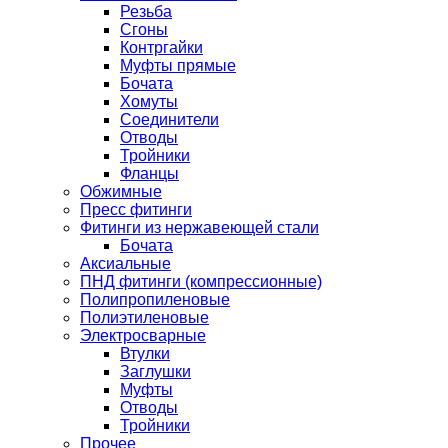
Резьба
Сгоны
Контргайки
Муфты прямые
Бочата
Хомуты
Соединители
Отводы
Тройники
Фланцы
Обжимные
Пресс фитинги
Фитинги из нержавеющей стали
Бочата
Аксиальные
ПНД фитинги (компрессионные)
Полипропиленовые
Полиэтиленовые
Электросварные
Втулки
Заглушки
Муфты
Отводы
Тройники
Прочее