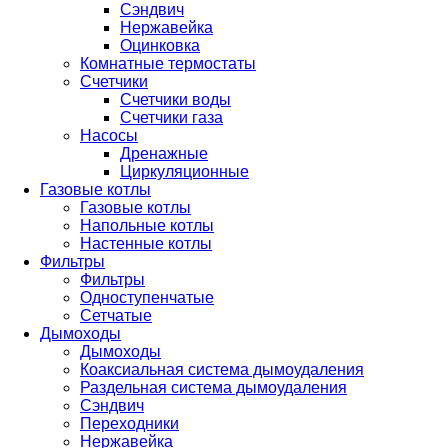
Сэндвич
Нержавейка
Оцинковка
Комнатные термостаты
Счетчики
Счетчики воды
Счетчики газа
Насосы
Дренажные
Циркуляционные
Газовые котлы
Газовые котлы
Напольные котлы
Настенные котлы
Фильтры
Фильтры
Одноступенчатые
Сетчатые
Дымоходы
Дымоходы
Коаксиальная система дымоудаления
Раздельная система дымоудаления
Сэндвич
Переходники
Нержавейка