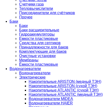
Счетчики газа
Тепловычислители
Присоединители для счётчиков
Прочее
Баки
Баки
Баки расширительные
Гидроаккумуляторы
Емкости пластиковые
Средства для септиков
Принадлежности для баков
Комплектующие для баков
Очистные установки
Мембраны
Ёмкости пластиковые
Водонагреватели
Водонагреватели
Электрические
Накопительные ARISTON (медный ТЭН)
Накопительные ARISTON (сухой ТЭН)
Накопительные ATLANTIC (сухой ТЭН)
Накопительные ATLANTIC (медный ТЭН)
Водонагреватели MIDEA
Водонагреватели HAIER