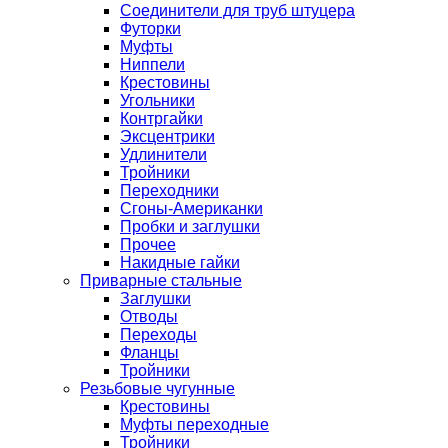
Соединители для труб штуцера
Футорки
Муфты
Ниппели
Крестовины
Угольники
Контргайки
Эксцентрики
Удлинители
Тройники
Переходники
Сгоны-Американки
Пробки и заглушки
Прочее
Накидные гайки
Приварные стальные
Заглушки
Отводы
Переходы
Фланцы
Тройники
Резьбовые чугунные
Крестовины
Муфты переходные
Тройники