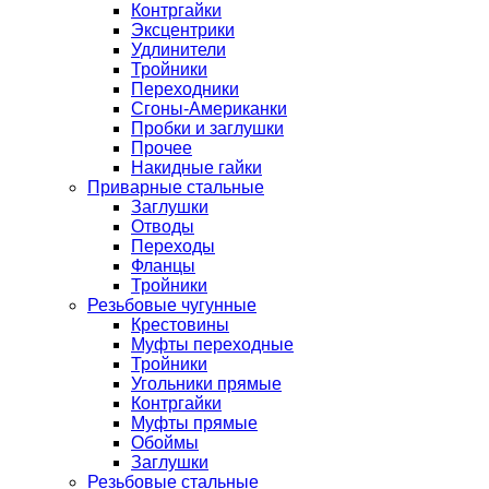
Контргайки
Эксцентрики
Удлинители
Тройники
Переходники
Сгоны-Американки
Пробки и заглушки
Прочее
Накидные гайки
Приварные стальные
Заглушки
Отводы
Переходы
Фланцы
Тройники
Резьбовые чугунные
Крестовины
Муфты переходные
Тройники
Угольники прямые
Контргайки
Муфты прямые
Обоймы
Заглушки
Резьбовые стальные