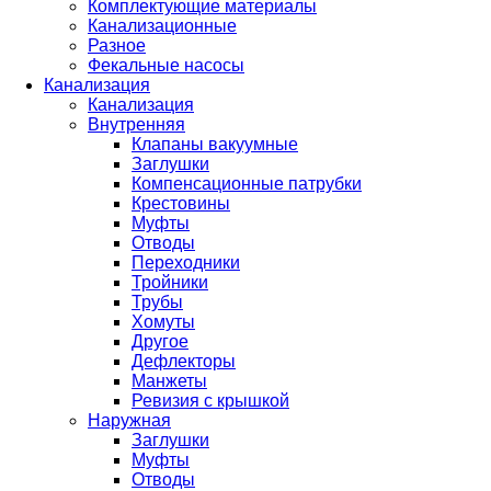
Комплектующие материалы
Канализационные
Разное
Фекальные насосы
Канализация
Канализация
Внутренняя
Клапаны вакуумные
Заглушки
Компенсационные патрубки
Крестовины
Муфты
Отводы
Переходники
Тройники
Трубы
Хомуты
Другое
Дефлекторы
Манжеты
Ревизия с крышкой
Наружная
Заглушки
Муфты
Отводы