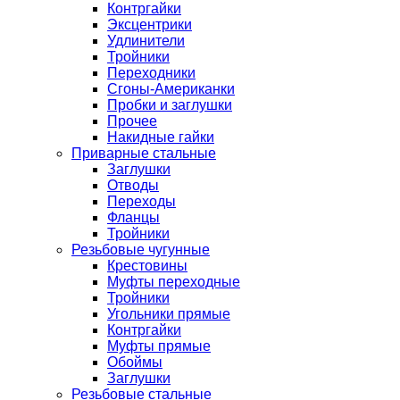
Контргайки
Эксцентрики
Удлинители
Тройники
Переходники
Сгоны-Американки
Пробки и заглушки
Прочее
Накидные гайки
Приварные стальные
Заглушки
Отводы
Переходы
Фланцы
Тройники
Резьбовые чугунные
Крестовины
Муфты переходные
Тройники
Угольники прямые
Контргайки
Муфты прямые
Обоймы
Заглушки
Резьбовые стальные