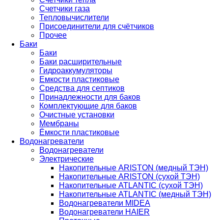
Счетчики газа
Тепловычислители
Присоединители для счётчиков
Прочее
Баки
Баки
Баки расширительные
Гидроаккумуляторы
Емкости пластиковые
Средства для септиков
Принадлежности для баков
Комплектующие для баков
Очистные установки
Мембраны
Ёмкости пластиковые
Водонагреватели
Водонагреватели
Электрические
Накопительные ARISTON (медный ТЭН)
Накопительные ARISTON (сухой ТЭН)
Накопительные ATLANTIC (сухой ТЭН)
Накопительные ATLANTIC (медный ТЭН)
Водонагреватели MIDEA
Водонагреватели HAIER