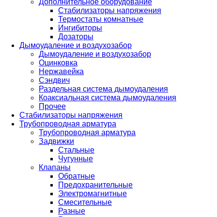
Дополнительное оборудование
Стабилизаторы напряжения
Термостаты комнатные
Ингибиторы
Дозаторы
Дымоудаление и воздухозабор
Дымоудаление и воздухозабор
Оцинковка
Нержавейка
Сэндвич
Раздельная система дымоудаления
Коаксиальная система дымоудаления
Прочее
Стабилизаторы напряжения
Трубопроводная арматура
Трубопроводная арматура
Задвижки
Стальные
Чугунные
Клапаны
Обратные
Предохранительные
Электромагнитные
Смесительные
Разные