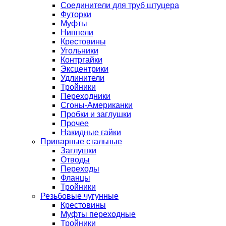
Соединители для труб штуцера
Футорки
Муфты
Ниппели
Крестовины
Угольники
Контргайки
Эксцентрики
Удлинители
Тройники
Переходники
Сгоны-Американки
Пробки и заглушки
Прочее
Накидные гайки
Приварные стальные
Заглушки
Отводы
Переходы
Фланцы
Тройники
Резьбовые чугунные
Крестовины
Муфты переходные
Тройники