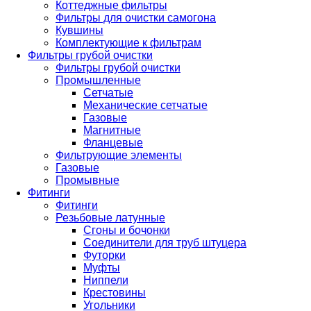
Коттеджные фильтры
Фильтры для очистки самогона
Кувшины
Комплектующие к фильтрам
Фильтры грубой очистки
Фильтры грубой очистки
Промышленные
Сетчатые
Механические сетчатые
Газовые
Магнитные
Фланцевые
Фильтрующие элементы
Газовые
Промывные
Фитинги
Фитинги
Резьбовые латунные
Сгоны и бочонки
Соединители для труб штуцера
Футорки
Муфты
Ниппели
Крестовины
Угольники