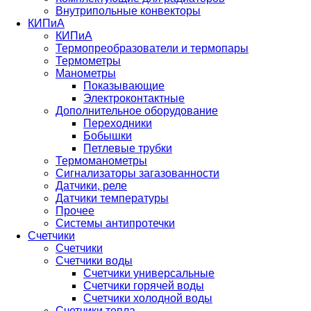
Внутрипольные конвекторы
КИПиА
КИПиА
Термопреобразователи и термопары
Термометры
Манометры
Показывающие
Электроконтактные
Дополнительное оборудование
Переходники
Бобышки
Петлевые трубки
Термоманометры
Сигнализаторы загазованности
Датчики, реле
Датчики температуры
Прочее
Системы антипротечки
Счетчики
Счетчики
Счетчики воды
Счетчики универсальные
Счетчики горячей воды
Счетчики холодной воды
Счетчики тепла