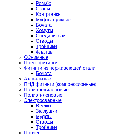
Резьба
Сгоны
Контргайки
Муфты прямые
Бочата
Хомуты
Соединители
Отводы
Тройники
Фланцы
Обжимные
Пресс фитинги
Фитинги из нержавеющей стали
Бочата
Аксиальные
ПНД фитинги (компрессионные)
Полипропиленовые
Полиэтиленовые
Электросварные
Втулки
Заглушки
Муфты
Отводы
Тройники
Прочее