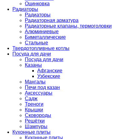
Оцинковка
Радиаторы
Радиаторы
Радиаторная арматура
Радиаторные клапаны, термоголовки
Алюминиевые
Биметаллические
Стальные
Твердотопливные котлы
Посуда для дачи
Посуда для дачи
Казаны
Афганские
Узбекские
Мангалы
Печи под казан
Аксессуары
Садж
Треноги
Крышки
Сковороды
Решётки
Шампуры
Кухонные плиты
Кухонные плиты