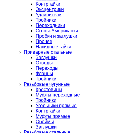
Контргайки
Эксцентрики
Удлинители
Тройники
Переходники
Сгоны-Американки
Пробки и заглушки
Прочее
Накидные гайки
Приварные стальные
Заглушки
Отводы
Переходы
Фланцы
Тройники
Резьбовые чугунные
Крестовины
Муфты переходные
Тройники
Угольники прямые
Контргайки
Муфты прямые
Обоймы
Заглушки
Резьбовые стальные