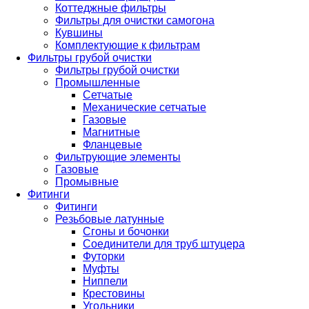
Коттеджные фильтры
Фильтры для очистки самогона
Кувшины
Комплектующие к фильтрам
Фильтры грубой очистки
Фильтры грубой очистки
Промышленные
Сетчатые
Механические сетчатые
Газовые
Магнитные
Фланцевые
Фильтрующие элементы
Газовые
Промывные
Фитинги
Фитинги
Резьбовые латунные
Сгоны и бочонки
Соединители для труб штуцера
Футорки
Муфты
Ниппели
Крестовины
Угольники