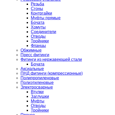
Резьба
Сгоны
Контргайки
Муфты прямые
Бочата
Хомуты
Соединители
Отводы
Тройники
Фланцы
Обжимные
Пресс фитинги
Фитинги из нержавеющей стали
Бочата
Аксиальные
ПНД фитинги (компрессионные)
Полипропиленовые
Полиэтиленовые
Электросварные
Втулки
Заглушки
Муфты
Отводы
Тройники
Прочее