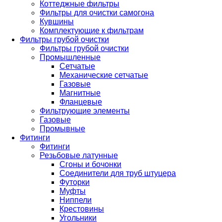
Коттеджные фильтры
Фильтры для очистки самогона
Кувшины
Комплектующие к фильтрам
Фильтры грубой очистки
Фильтры грубой очистки
Промышленные
Сетчатые
Механические сетчатые
Газовые
Магнитные
Фланцевые
Фильтрующие элементы
Газовые
Промывные
Фитинги
Фитинги
Резьбовые латунные
Сгоны и бочонки
Соединители для труб штуцера
Футорки
Муфты
Ниппели
Крестовины
Угольники