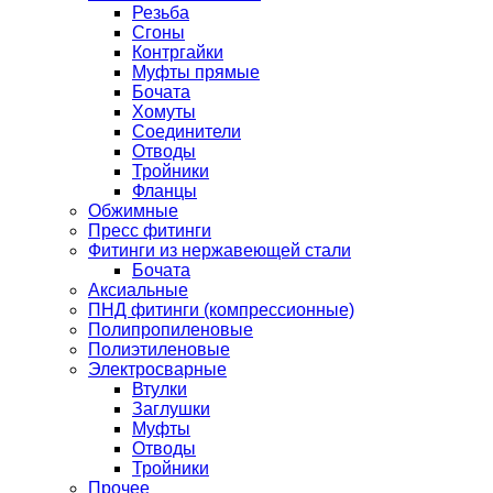
Резьба
Сгоны
Контргайки
Муфты прямые
Бочата
Хомуты
Соединители
Отводы
Тройники
Фланцы
Обжимные
Пресс фитинги
Фитинги из нержавеющей стали
Бочата
Аксиальные
ПНД фитинги (компрессионные)
Полипропиленовые
Полиэтиленовые
Электросварные
Втулки
Заглушки
Муфты
Отводы
Тройники
Прочее