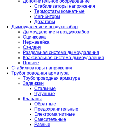
Дополнительное оборудование
Стабилизаторы напряжения
Термостаты комнатные
Ингибиторы
Дозаторы
Дымоудаление и воздухозабор
Дымоудаление и воздухозабор
Оцинковка
Нержавейка
Сэндвич
Раздельная система дымоудаления
Коаксиальная система дымоудаления
Прочее
Стабилизаторы напряжения
Трубопроводная арматура
Трубопроводная арматура
Задвижки
Стальные
Чугунные
Клапаны
Обратные
Предохранительные
Электромагнитные
Смесительные
Разные