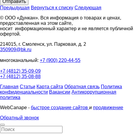
Отправить
Предыдущая
Вернуться к списку
Следующая
© ООО «Дункан». Вся информация о товарах и ценах,
предоставленная на этом сайте,
носит информационный характер и не является публичной
офертой.
214015, г. Смоленск, ул. Парковая, д. 2
350909@bk.ru
многоканальный:
+7 (900) 220-44-55
+7 (4812) 35-09-09
+7 (4812) 35-08-88
Главная
Статьи
Карта сайта
Обратная связь
Политика
конфиденциальности
Вакансии
Антикоррупционная
политика
WebCanape -
быстрое создание сайтов
и
продвижение
Обратный звонок