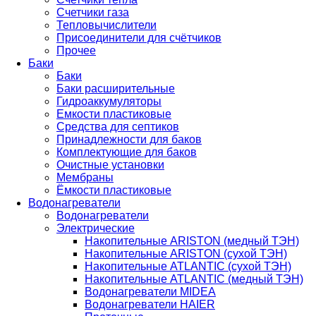
Счетчики газа
Тепловычислители
Присоединители для счётчиков
Прочее
Баки
Баки
Баки расширительные
Гидроаккумуляторы
Емкости пластиковые
Средства для септиков
Принадлежности для баков
Комплектующие для баков
Очистные установки
Мембраны
Ёмкости пластиковые
Водонагреватели
Водонагреватели
Электрические
Накопительные ARISTON (медный ТЭН)
Накопительные ARISTON (сухой ТЭН)
Накопительные ATLANTIC (сухой ТЭН)
Накопительные ATLANTIC (медный ТЭН)
Водонагреватели MIDEA
Водонагреватели HAIER