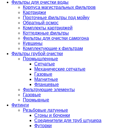
Фильтры для очистки воды
Корпуса магистральных фильтров
Картриджи
Проточные фильтры под мойку
Обратный осмос
Комплекты картриджей
Коттеджные фильтры
Фильтры для очистки самогона
Кувшины
Комплектующие к фильтрам
Фильтры грубой очистки
Промышленные
Сетчатые
Механические сетчатые
Газовые
Магнитные
Фланцевые
Фильтрующие элементы
Газовые
Промывные
Фитинги
Резьбовые латунные
Сгоны и бочонки
Соединители для труб штуцера
Футорки