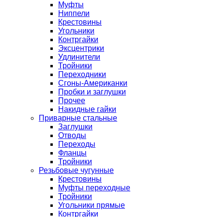
Муфты
Ниппели
Крестовины
Угольники
Контргайки
Эксцентрики
Удлинители
Тройники
Переходники
Сгоны-Американки
Пробки и заглушки
Прочее
Накидные гайки
Приварные стальные
Заглушки
Отводы
Переходы
Фланцы
Тройники
Резьбовые чугунные
Крестовины
Муфты переходные
Тройники
Угольники прямые
Контргайки