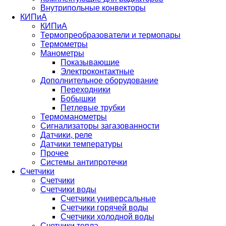
Внутрипольные конвекторы
КИПиА
КИПиА
Термопреобразователи и термопары
Термометры
Манометры
Показывающие
Электроконтактные
Дополнительное оборудование
Переходники
Бобышки
Петлевые трубки
Термоманометры
Сигнализаторы загазованности
Датчики, реле
Датчики температуры
Прочее
Системы антипротечки
Счетчики
Счетчики
Счетчики воды
Счетчики универсальные
Счетчики горячей воды
Счетчики холодной воды
Счетчики тепла