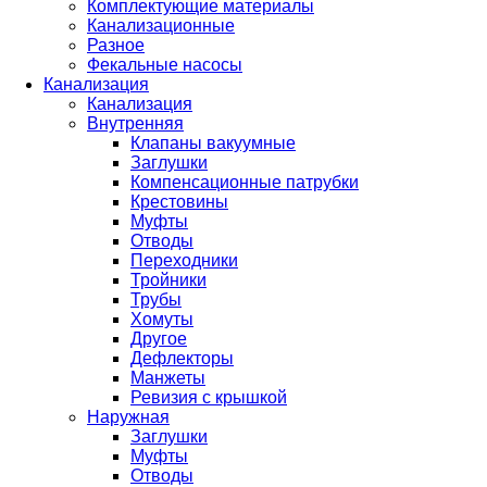
Комплектующие материалы
Канализационные
Разное
Фекальные насосы
Канализация
Канализация
Внутренняя
Клапаны вакуумные
Заглушки
Компенсационные патрубки
Крестовины
Муфты
Отводы
Переходники
Тройники
Трубы
Хомуты
Другое
Дефлекторы
Манжеты
Ревизия с крышкой
Наружная
Заглушки
Муфты
Отводы