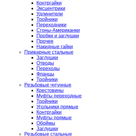
Контргайки
Эксцентрики
Удлинители
Тройники
Переходники
Сгоны-Американки
Пробки и заглушки
Прочее
Накидные гайки
Приварные стальные
Заглушки
Отводы
Переходы
Фланцы
Тройники
Резьбовые чугунные
Крестовины
Муфты переходные
Тройники
Угольники прямые
Контргайки
Муфты прямые
Обоймы
Заглушки
Резьбовые стальные