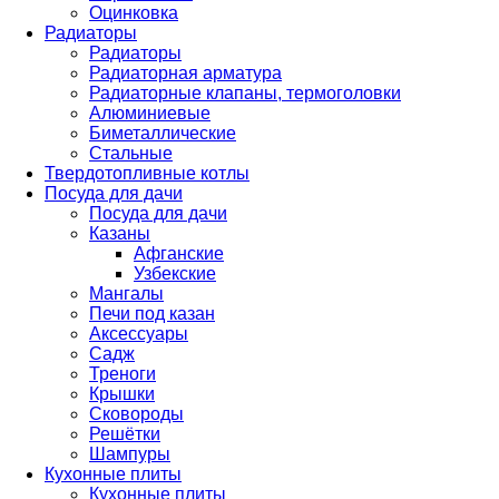
Оцинковка
Радиаторы
Радиаторы
Радиаторная арматура
Радиаторные клапаны, термоголовки
Алюминиевые
Биметаллические
Стальные
Твердотопливные котлы
Посуда для дачи
Посуда для дачи
Казаны
Афганские
Узбекские
Мангалы
Печи под казан
Аксессуары
Садж
Треноги
Крышки
Сковороды
Решётки
Шампуры
Кухонные плиты
Кухонные плиты