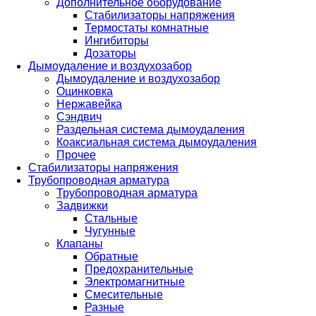
Дополнительное оборудование
Стабилизаторы напряжения
Термостаты комнатные
Ингибиторы
Дозаторы
Дымоудаление и воздухозабор
Дымоудаление и воздухозабор
Оцинковка
Нержавейка
Сэндвич
Раздельная система дымоудаления
Коаксиальная система дымоудаления
Прочее
Стабилизаторы напряжения
Трубопроводная арматура
Трубопроводная арматура
Задвижки
Стальные
Чугунные
Клапаны
Обратные
Предохранительные
Электромагнитные
Смесительные
Разные