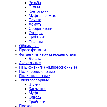
Резьба
Сгоны
Контргайки
Муфты прямые
Бочата
Хомуты
Соединители
Отводы
Тройники
Фланцы
Обжимные
Пресс фитинги
Фитинги из нержавеющей стали
Бочата
Аксиальные
ПНД фитинги (компрессионные)
Полипропиленовые
Полиэтиленовые
Электросварные
Втулки
Заглушки
Муфты
Отводы
Тройники
Прочее