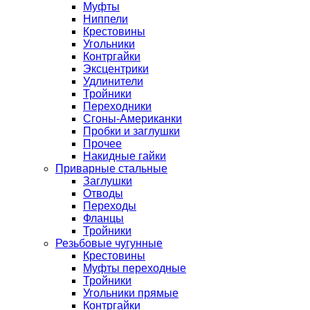
Муфты
Ниппели
Крестовины
Угольники
Контргайки
Эксцентрики
Удлинители
Тройники
Переходники
Сгоны-Американки
Пробки и заглушки
Прочее
Накидные гайки
Приварные стальные
Заглушки
Отводы
Переходы
Фланцы
Тройники
Резьбовые чугунные
Крестовины
Муфты переходные
Тройники
Угольники прямые
Контргайки