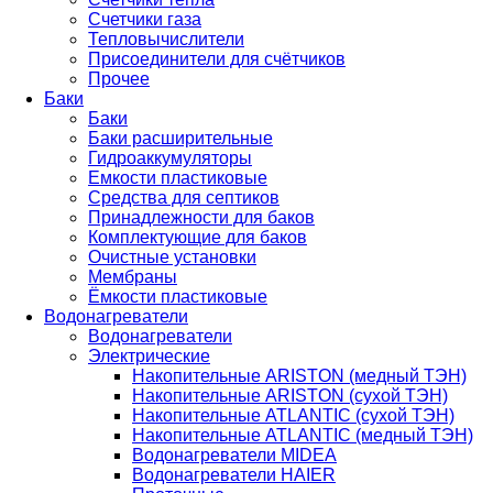
Счетчики газа
Тепловычислители
Присоединители для счётчиков
Прочее
Баки
Баки
Баки расширительные
Гидроаккумуляторы
Емкости пластиковые
Средства для септиков
Принадлежности для баков
Комплектующие для баков
Очистные установки
Мембраны
Ёмкости пластиковые
Водонагреватели
Водонагреватели
Электрические
Накопительные ARISTON (медный ТЭН)
Накопительные ARISTON (сухой ТЭН)
Накопительные ATLANTIC (сухой ТЭН)
Накопительные ATLANTIC (медный ТЭН)
Водонагреватели MIDEA
Водонагреватели HAIER