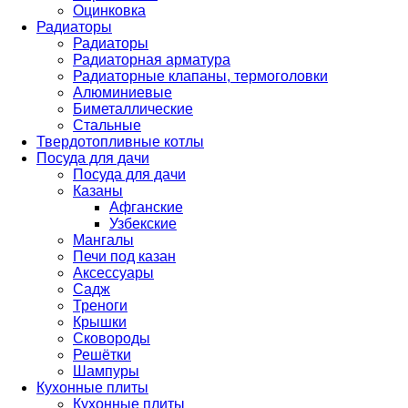
Оцинковка
Радиаторы
Радиаторы
Радиаторная арматура
Радиаторные клапаны, термоголовки
Алюминиевые
Биметаллические
Стальные
Твердотопливные котлы
Посуда для дачи
Посуда для дачи
Казаны
Афганские
Узбекские
Мангалы
Печи под казан
Аксессуары
Садж
Треноги
Крышки
Сковороды
Решётки
Шампуры
Кухонные плиты
Кухонные плиты