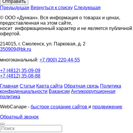
Отправить
Предыдущая
Вернуться к списку
Следующая
© ООО «Дункан». Вся информация о товарах и ценах,
предоставленная на этом сайте,
носит информационный характер и не является публичной
офертой.
214015, г. Смоленск, ул. Парковая, д. 2
350909@bk.ru
многоканальный:
+7 (900) 220-44-55
+7 (4812) 35-09-09
+7 (4812) 35-08-88
Главная
Статьи
Карта сайта
Обратная связь
Политика
конфиденциальности
Вакансии
Антикоррупционная
политика
WebCanape -
быстрое создание сайтов
и
продвижение
Обратный звонок