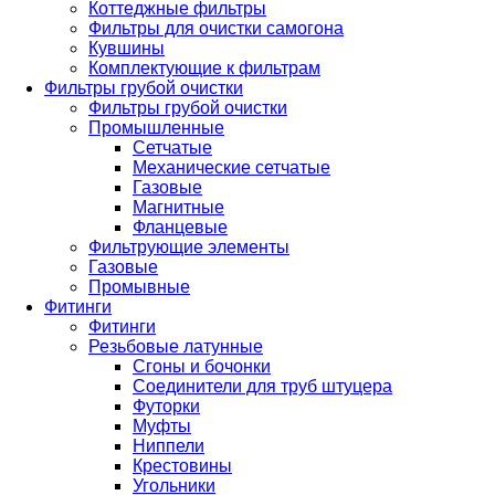
Коттеджные фильтры
Фильтры для очистки самогона
Кувшины
Комплектующие к фильтрам
Фильтры грубой очистки
Фильтры грубой очистки
Промышленные
Сетчатые
Механические сетчатые
Газовые
Магнитные
Фланцевые
Фильтрующие элементы
Газовые
Промывные
Фитинги
Фитинги
Резьбовые латунные
Сгоны и бочонки
Соединители для труб штуцера
Футорки
Муфты
Ниппели
Крестовины
Угольники