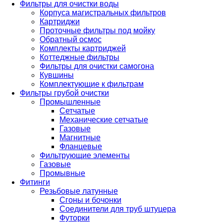
Фильтры для очистки воды
Корпуса магистральных фильтров
Картриджи
Проточные фильтры под мойку
Обратный осмос
Комплекты картриджей
Коттеджные фильтры
Фильтры для очистки самогона
Кувшины
Комплектующие к фильтрам
Фильтры грубой очистки
Промышленные
Сетчатые
Механические сетчатые
Газовые
Магнитные
Фланцевые
Фильтрующие элементы
Газовые
Промывные
Фитинги
Резьбовые латунные
Сгоны и бочонки
Соединители для труб штуцера
Футорки