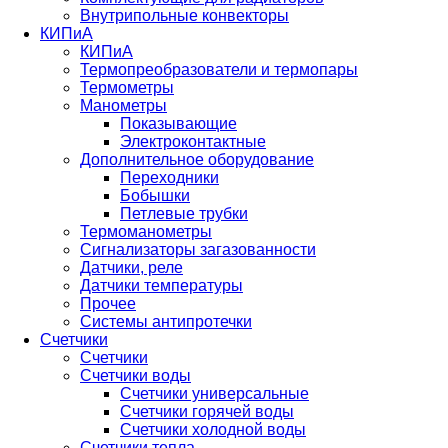
Внутрипольные конвекторы
КИПиА
КИПиА
Термопреобразователи и термопары
Термометры
Манометры
Показывающие
Электроконтактные
Дополнительное оборудование
Переходники
Бобышки
Петлевые трубки
Термоманометры
Сигнализаторы загазованности
Датчики, реле
Датчики температуры
Прочее
Системы антипротечки
Счетчики
Счетчики
Счетчики воды
Счетчики универсальные
Счетчики горячей воды
Счетчики холодной воды
Счетчики тепла