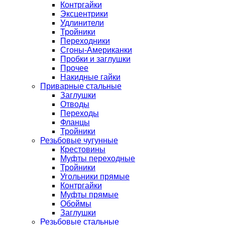
Контргайки
Эксцентрики
Удлинители
Тройники
Переходники
Сгоны-Американки
Пробки и заглушки
Прочее
Накидные гайки
Приварные стальные
Заглушки
Отводы
Переходы
Фланцы
Тройники
Резьбовые чугунные
Крестовины
Муфты переходные
Тройники
Угольники прямые
Контргайки
Муфты прямые
Обоймы
Заглушки
Резьбовые стальные