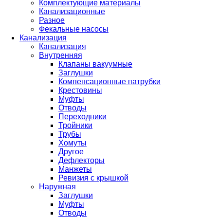
Комплектующие материалы
Канализационные
Разное
Фекальные насосы
Канализация
Канализация
Внутренняя
Клапаны вакуумные
Заглушки
Компенсационные патрубки
Крестовины
Муфты
Отводы
Переходники
Тройники
Трубы
Хомуты
Другое
Дефлекторы
Манжеты
Ревизия с крышкой
Наружная
Заглушки
Муфты
Отводы