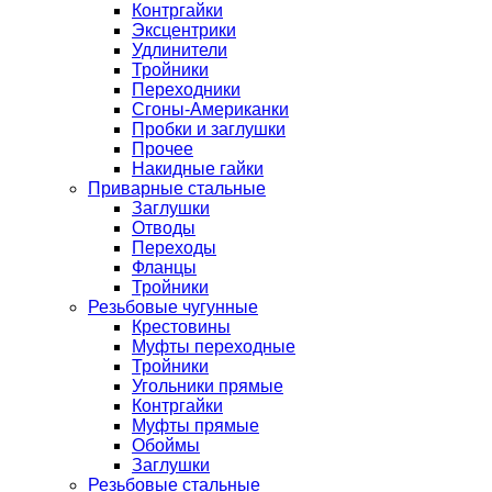
Контргайки
Эксцентрики
Удлинители
Тройники
Переходники
Сгоны-Американки
Пробки и заглушки
Прочее
Накидные гайки
Приварные стальные
Заглушки
Отводы
Переходы
Фланцы
Тройники
Резьбовые чугунные
Крестовины
Муфты переходные
Тройники
Угольники прямые
Контргайки
Муфты прямые
Обоймы
Заглушки
Резьбовые стальные