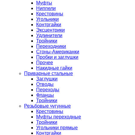
Муфты
Ниппели
Крестовины
Угольники
Контргайки
Эксцентрики
Удлинители
Тройники
Переходники
Сгоны-Американки
Пробки и заглушки
Прочее
Накидные гайки
Приварные стальные
Заглушки
Отводы
Переходы
Фланцы
Тройники
Резьбовые чугунные
Крестовины
Муфты переходные
Тройники
Угольники прямые
Контргайки