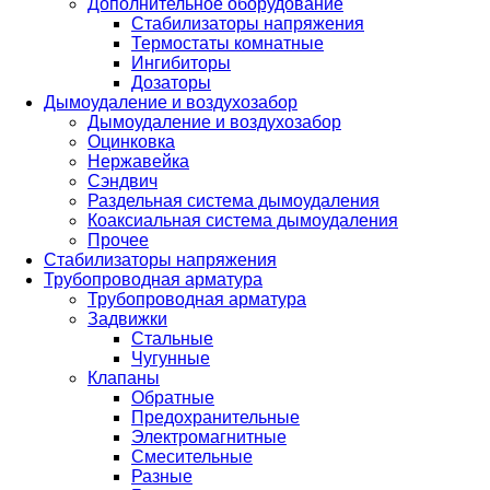
Дополнительное оборудование
Стабилизаторы напряжения
Термостаты комнатные
Ингибиторы
Дозаторы
Дымоудаление и воздухозабор
Дымоудаление и воздухозабор
Оцинковка
Нержавейка
Сэндвич
Раздельная система дымоудаления
Коаксиальная система дымоудаления
Прочее
Стабилизаторы напряжения
Трубопроводная арматура
Трубопроводная арматура
Задвижки
Стальные
Чугунные
Клапаны
Обратные
Предохранительные
Электромагнитные
Смесительные
Разные