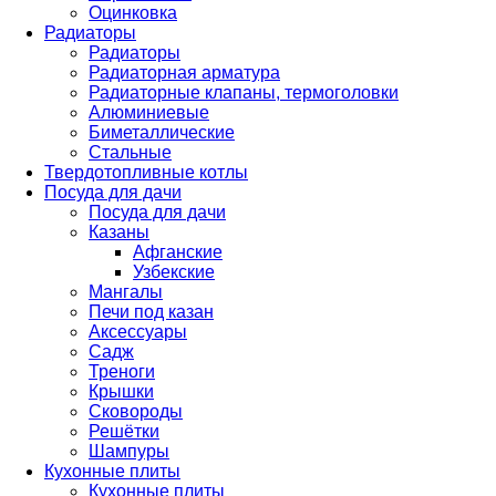
Оцинковка
Радиаторы
Радиаторы
Радиаторная арматура
Радиаторные клапаны, термоголовки
Алюминиевые
Биметаллические
Стальные
Твердотопливные котлы
Посуда для дачи
Посуда для дачи
Казаны
Афганские
Узбекские
Мангалы
Печи под казан
Аксессуары
Садж
Треноги
Крышки
Сковороды
Решётки
Шампуры
Кухонные плиты
Кухонные плиты