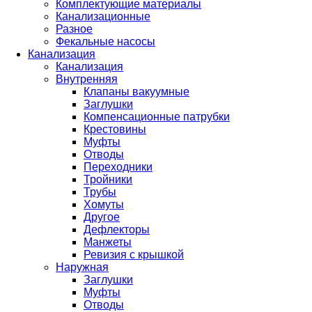
Комплектующие материалы
Канализационные
Разное
Фекальные насосы
Канализация
Канализация
Внутренняя
Клапаны вакуумные
Заглушки
Компенсационные патрубки
Крестовины
Муфты
Отводы
Переходники
Тройники
Трубы
Хомуты
Другое
Дефлекторы
Манжеты
Ревизия с крышкой
Наружная
Заглушки
Муфты
Отводы