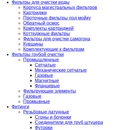
Фильтры для очистки воды
Корпуса магистральных фильтров
Картриджи
Проточные фильтры под мойку
Обратный осмос
Комплекты картриджей
Коттеджные фильтры
Фильтры для очистки самогона
Кувшины
Комплектующие к фильтрам
Фильтры грубой очистки
Промышленные
Сетчатые
Механические сетчатые
Газовые
Магнитные
Фланцевые
Фильтрующие элементы
Газовые
Промывные
Фитинги
Резьбовые латунные
Сгоны и бочонки
Соединители для труб штуцера
Футорки