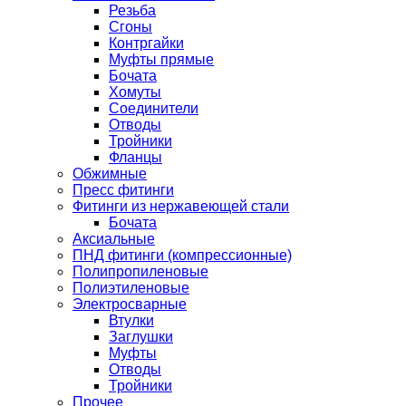
Резьба
Сгоны
Контргайки
Муфты прямые
Бочата
Хомуты
Соединители
Отводы
Тройники
Фланцы
Обжимные
Пресс фитинги
Фитинги из нержавеющей стали
Бочата
Аксиальные
ПНД фитинги (компрессионные)
Полипропиленовые
Полиэтиленовые
Электросварные
Втулки
Заглушки
Муфты
Отводы
Тройники
Прочее