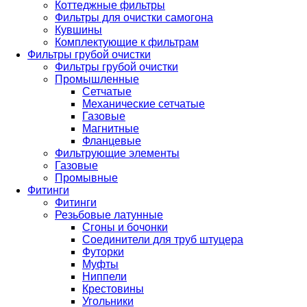
Коттеджные фильтры
Фильтры для очистки самогона
Кувшины
Комплектующие к фильтрам
Фильтры грубой очистки
Фильтры грубой очистки
Промышленные
Сетчатые
Механические сетчатые
Газовые
Магнитные
Фланцевые
Фильтрующие элементы
Газовые
Промывные
Фитинги
Фитинги
Резьбовые латунные
Сгоны и бочонки
Соединители для труб штуцера
Футорки
Муфты
Ниппели
Крестовины
Угольники