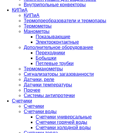
Внутрипольные конвекторы
КИПиА
КИПиА
Термопреобразователи и термопары
Термометры
Манометры
Показывающие
Электроконтактные
Дополнительное оборудование
Переходники
Бобышки
Петлевые трубки
Термоманометры
Сигнализаторы загазованности
Датчики, реле
Датчики температуры
Прочее
Системы антипротечки
Счетчики
Счетчики
Счетчики воды
Счетчики универсальные
Счетчики горячей воды
Счетчики холодной воды
Счетчики тепла