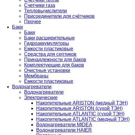
Счетчики газа
Тепловычислители
Присоединители для счётчиков
Прочее
Баки
Баки
Баки расширительные
Гидроаккумуляторы
Емкости пластиковые
Средства для септиков
Принадлежности для баков
Комплектующие для баков
Очистные установки
Мембраны
Ёмкости пластиковые
Водонагреватели
Водонагреватели
Электрические
Накопительные ARISTON (медный ТЭН)
Накопительные ARISTON (сухой ТЭН)
Накопительные ATLANTIC (сухой ТЭН)
Накопительные ATLANTIC (медный ТЭН)
Водонагреватели MIDEA
Водонагреватели HAIER