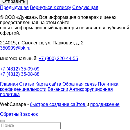
Отправить
Предыдущая
Вернуться к списку
Следующая
© ООО «Дункан». Вся информация о товарах и ценах,
предоставленная на этом сайте,
носит информационный характер и не является публичной
офертой.
214015, г. Смоленск, ул. Парковая, д. 2
350909@bk.ru
многоканальный:
+7 (900) 220-44-55
+7 (4812) 35-09-09
+7 (4812) 35-08-88
Главная
Статьи
Карта сайта
Обратная связь
Политика
конфиденциальности
Вакансии
Антикоррупционная
политика
WebCanape -
быстрое создание сайтов
и
продвижение
Обратный звонок