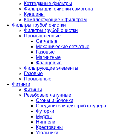
Коттеджные фильтры
Фильтры для очистки самогона
Кувшины
Комплектующие к фильтрам
Фильтры грубой очистки
Фильтры грубой очистки
Промышленные
Сетчатые
Механические сетчатые
Газовые
Магнитные
Фланцевые
Фильтрующие элементы
Газовые
Промывные
Фитинги
Фитинги
Резьбовые латунные
Сгоны и бочонки
Соединители для труб штуцера
Футорки
Муфты
Ниппели
Крестовины
Угольники