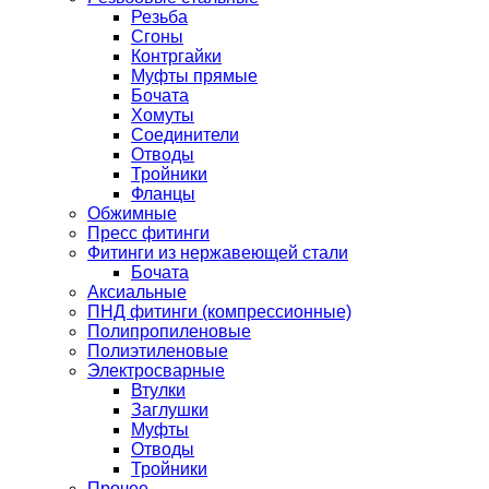
Резьба
Сгоны
Контргайки
Муфты прямые
Бочата
Хомуты
Соединители
Отводы
Тройники
Фланцы
Обжимные
Пресс фитинги
Фитинги из нержавеющей стали
Бочата
Аксиальные
ПНД фитинги (компрессионные)
Полипропиленовые
Полиэтиленовые
Электросварные
Втулки
Заглушки
Муфты
Отводы
Тройники
Прочее