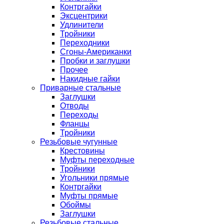
Контргайки
Эксцентрики
Удлинители
Тройники
Переходники
Сгоны-Американки
Пробки и заглушки
Прочее
Накидные гайки
Приварные стальные
Заглушки
Отводы
Переходы
Фланцы
Тройники
Резьбовые чугунные
Крестовины
Муфты переходные
Тройники
Угольники прямые
Контргайки
Муфты прямые
Обоймы
Заглушки
Резьбовые стальные