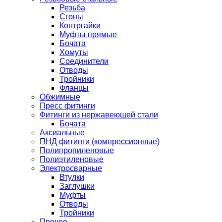
Резьба
Сгоны
Контргайки
Муфты прямые
Бочата
Хомуты
Соединители
Отводы
Тройники
Фланцы
Обжимные
Пресс фитинги
Фитинги из нержавеющей стали
Бочата
Аксиальные
ПНД фитинги (компрессионные)
Полипропиленовые
Полиэтиленовые
Электросварные
Втулки
Заглушки
Муфты
Отводы
Тройники
Прочее