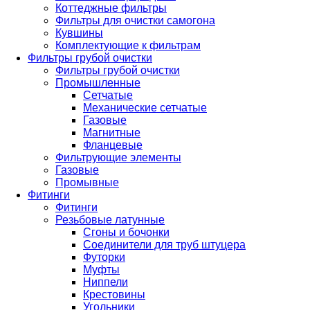
Коттеджные фильтры
Фильтры для очистки самогона
Кувшины
Комплектующие к фильтрам
Фильтры грубой очистки
Фильтры грубой очистки
Промышленные
Сетчатые
Механические сетчатые
Газовые
Магнитные
Фланцевые
Фильтрующие элементы
Газовые
Промывные
Фитинги
Фитинги
Резьбовые латунные
Сгоны и бочонки
Соединители для труб штуцера
Футорки
Муфты
Ниппели
Крестовины
Угольники