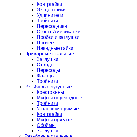
Контргайки
Эксцентрики
Удлинители
Тройники
Переходники
Сгоны-Американки
Пробки и заглушки
Прочее
Накидные гайки
Приварные стальные
Заглушки
Отводы
Переходы
Фланцы
Тройники
Резьбовые чугунные
Крестовины
Муфты переходные
Тройники
Угольники прямые
Контргайки
Муфты прямые
Обоймы
Заглушки
Резьбовые стальные