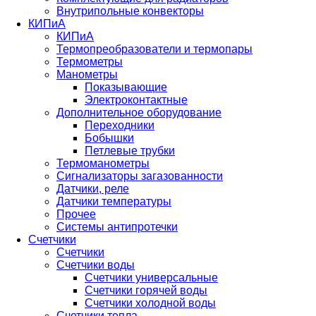
Внутрипольные конвекторы
КИПиА
КИПиА
Термопреобразователи и термопары
Термометры
Манометры
Показывающие
Электроконтактные
Дополнительное оборудование
Переходники
Бобышки
Петлевые трубки
Термоманометры
Сигнализаторы загазованности
Датчики, реле
Датчики температуры
Прочее
Системы антипротечки
Счетчики
Счетчики
Счетчики воды
Счетчики универсальные
Счетчики горячей воды
Счетчики холодной воды
Счетчики тепла