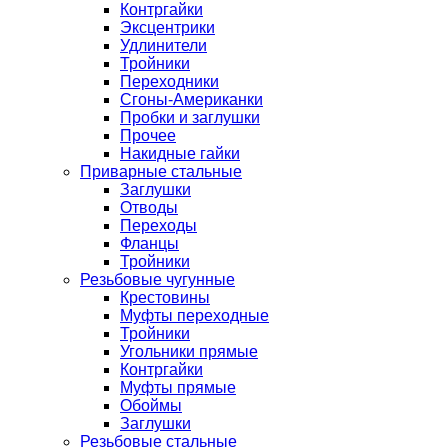
Контргайки
Эксцентрики
Удлинители
Тройники
Переходники
Сгоны-Американки
Пробки и заглушки
Прочее
Накидные гайки
Приварные стальные
Заглушки
Отводы
Переходы
Фланцы
Тройники
Резьбовые чугунные
Крестовины
Муфты переходные
Тройники
Угольники прямые
Контргайки
Муфты прямые
Обоймы
Заглушки
Резьбовые стальные