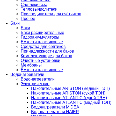
Счетчики газа
Тепловычислители
Присоединители для счётчиков
Прочее
Баки
Баки
Баки расширительные
Гидроаккумуляторы
Емкости пластиковые
Средства для септиков
Принадлежности для баков
Комплектующие для баков
Очистные установки
Мембраны
Ёмкости пластиковые
Водонагреватели
Водонагреватели
Электрические
Накопительные ARISTON (медный ТЭН)
Накопительные ARISTON (сухой ТЭН)
Накопительные ATLANTIC (сухой ТЭН)
Накопительные ATLANTIC (медный ТЭН)
Водонагреватели MIDEA
Водонагреватели HAIER