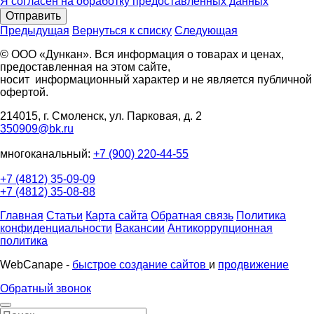
Я согласен на обработку предоставленных данных
Отправить
Предыдущая
Вернуться к списку
Следующая
© ООО «Дункан». Вся информация о товарах и ценах,
предоставленная на этом сайте,
носит информационный характер и не является публичной
офертой.
214015, г. Смоленск, ул. Парковая, д. 2
350909@bk.ru
многоканальный:
+7 (900) 220-44-55
+7 (4812) 35-09-09
+7 (4812) 35-08-88
Главная
Статьи
Карта сайта
Обратная связь
Политика
конфиденциальности
Вакансии
Антикоррупционная
политика
WebCanape -
быстрое создание сайтов
и
продвижение
Обратный звонок