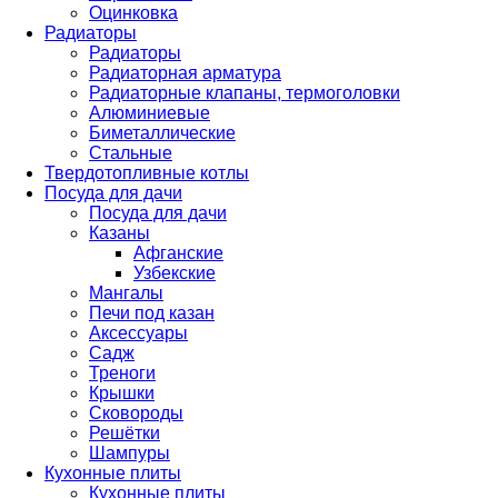
Оцинковка
Радиаторы
Радиаторы
Радиаторная арматура
Радиаторные клапаны, термоголовки
Алюминиевые
Биметаллические
Стальные
Твердотопливные котлы
Посуда для дачи
Посуда для дачи
Казаны
Афганские
Узбекские
Мангалы
Печи под казан
Аксессуары
Садж
Треноги
Крышки
Сковороды
Решётки
Шампуры
Кухонные плиты
Кухонные плиты