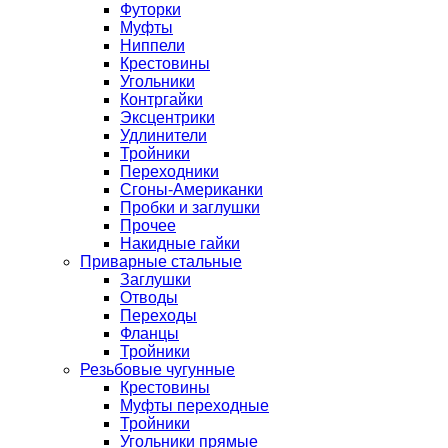
Футорки
Муфты
Ниппели
Крестовины
Угольники
Контргайки
Эксцентрики
Удлинители
Тройники
Переходники
Сгоны-Американки
Пробки и заглушки
Прочее
Накидные гайки
Приварные стальные
Заглушки
Отводы
Переходы
Фланцы
Тройники
Резьбовые чугунные
Крестовины
Муфты переходные
Тройники
Угольники прямые