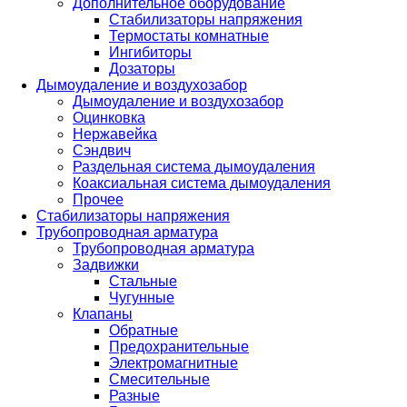
Дополнительное оборудование
Стабилизаторы напряжения
Термостаты комнатные
Ингибиторы
Дозаторы
Дымоудаление и воздухозабор
Дымоудаление и воздухозабор
Оцинковка
Нержавейка
Сэндвич
Раздельная система дымоудаления
Коаксиальная система дымоудаления
Прочее
Стабилизаторы напряжения
Трубопроводная арматура
Трубопроводная арматура
Задвижки
Стальные
Чугунные
Клапаны
Обратные
Предохранительные
Электромагнитные
Смесительные
Разные