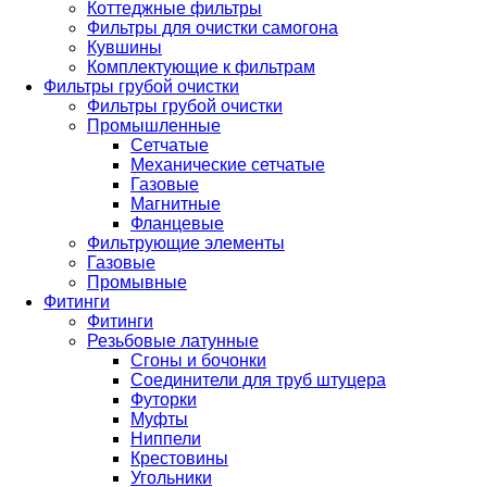
Коттеджные фильтры
Фильтры для очистки самогона
Кувшины
Комплектующие к фильтрам
Фильтры грубой очистки
Фильтры грубой очистки
Промышленные
Сетчатые
Механические сетчатые
Газовые
Магнитные
Фланцевые
Фильтрующие элементы
Газовые
Промывные
Фитинги
Фитинги
Резьбовые латунные
Сгоны и бочонки
Соединители для труб штуцера
Футорки
Муфты
Ниппели
Крестовины
Угольники