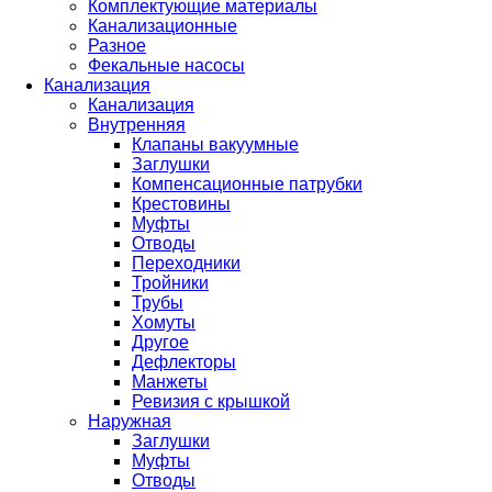
Комплектующие материалы
Канализационные
Разное
Фекальные насосы
Канализация
Канализация
Внутренняя
Клапаны вакуумные
Заглушки
Компенсационные патрубки
Крестовины
Муфты
Отводы
Переходники
Тройники
Трубы
Хомуты
Другое
Дефлекторы
Манжеты
Ревизия с крышкой
Наружная
Заглушки
Муфты
Отводы