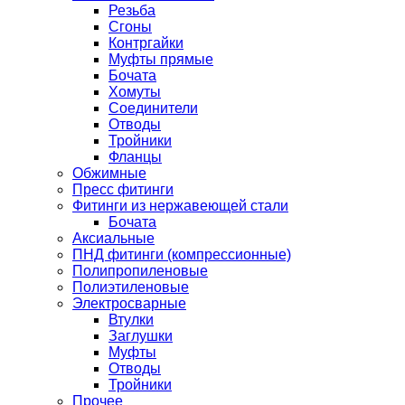
Резьба
Сгоны
Контргайки
Муфты прямые
Бочата
Хомуты
Соединители
Отводы
Тройники
Фланцы
Обжимные
Пресс фитинги
Фитинги из нержавеющей стали
Бочата
Аксиальные
ПНД фитинги (компрессионные)
Полипропиленовые
Полиэтиленовые
Электросварные
Втулки
Заглушки
Муфты
Отводы
Тройники
Прочее