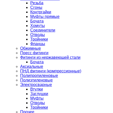
Резьба
Сгоны
Контргайки
Муфты прямые
Бочата
Хомуты
Соединители
Отводы
Тройники
Фланцы
Обжимные
Пресс фитинги
Фитинги из нержавеющей стали
Бочата
Аксиальные
ПНД фитинги (компрессионные)
Полипропиленовые
Полиэтиленовые
Электросварные
Втулки
Заглушки
Муфты
Отводы
Тройники
Прочее