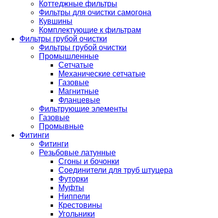
Коттеджные фильтры
Фильтры для очистки самогона
Кувшины
Комплектующие к фильтрам
Фильтры грубой очистки
Фильтры грубой очистки
Промышленные
Сетчатые
Механические сетчатые
Газовые
Магнитные
Фланцевые
Фильтрующие элементы
Газовые
Промывные
Фитинги
Фитинги
Резьбовые латунные
Сгоны и бочонки
Соединители для труб штуцера
Футорки
Муфты
Ниппели
Крестовины
Угольники