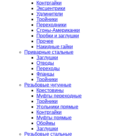
Контргайки
Эксцентрики
Удлинители
Тройники
Переходники
Сгоны-Американки
Пробки и заглушки
Прочее
Накидные гайки
Приварные стальные
Заглушки
Отводы
Переходы
Фланцы
Тройники
Резьбовые чугунные
Крестовины
Муфты переходные
Тройники
Угольники прямые
Контргайки
Муфты прямые
Обоймы
Заглушки
Резьбовые стальные