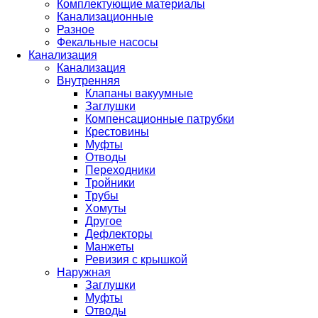
Комплектующие материалы
Канализационные
Разное
Фекальные насосы
Канализация
Канализация
Внутренняя
Клапаны вакуумные
Заглушки
Компенсационные патрубки
Крестовины
Муфты
Отводы
Переходники
Тройники
Трубы
Хомуты
Другое
Дефлекторы
Манжеты
Ревизия с крышкой
Наружная
Заглушки
Муфты
Отводы