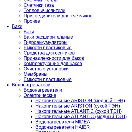
Счетчики газа
Тепловычислители
Присоединители для счётчиков
Прочее
Баки
Баки
Баки расширительные
Гидроаккумуляторы
Емкости пластиковые
Средства для септиков
Принадлежности для баков
Комплектующие для баков
Очистные установки
Мембраны
Ёмкости пластиковые
Водонагреватели
Водонагреватели
Электрические
Накопительные ARISTON (медный ТЭН)
Накопительные ARISTON (сухой ТЭН)
Накопительные ATLANTIC (сухой ТЭН)
Накопительные ATLANTIC (медный ТЭН)
Водонагреватели MIDEA
Водонагреватели HAIER