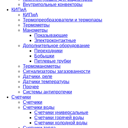
Внутрипольные конвекторы
КИПиА
КИПиА
Термопреобразователи и термопары
Термометры
Манометры
Показывающие
Электроконтактные
Дополнительное оборудование
Переходники
Бобышки
Петлевые трубки
Термоманометры
Сигнализаторы загазованности
Датчики, реле
Датчики температуры
Прочее
Системы антипротечки
Счетчики
Счетчики
Счетчики воды
Счетчики универсальные
Счетчики горячей воды
Счетчики холодной воды
Счетчики тепла