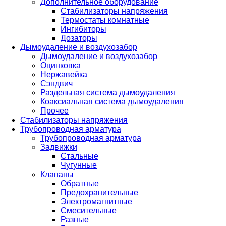
Дополнительное оборудование
Стабилизаторы напряжения
Термостаты комнатные
Ингибиторы
Дозаторы
Дымоудаление и воздухозабор
Дымоудаление и воздухозабор
Оцинковка
Нержавейка
Сэндвич
Раздельная система дымоудаления
Коаксиальная система дымоудаления
Прочее
Стабилизаторы напряжения
Трубопроводная арматура
Трубопроводная арматура
Задвижки
Стальные
Чугунные
Клапаны
Обратные
Предохранительные
Электромагнитные
Смесительные
Разные