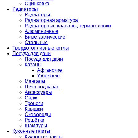
Оцинковка
Радиаторы
Радиаторы
Радиаторная арматура
Радиаторные клапаны, термоголовки
Алюминиевые
Биметаллические
Стальные
Твердотопливные котлы
Посуда для дачи
Посуда для дачи
Казаны
Афганские
Узбекские
Мангалы
Печи под казан
Аксессуары
Садж
Треноги
Крышки
Сковороды
Решётки
Шампуры
Кухонные плиты
Кухонные плиты