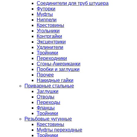
Соединители для труб штуцера
Футорки
Муфты
Ниппели
Крестовины
Угольники
Контргайки
Эксцентрики
Удлинители
Тройники
Переходники
Сгоны-Американки
Пробки и заглушки
Прочее
Накидные гайки
Приварные стальные
Заглушки
Отводы
Переходы
Фланцы
Тройники
Резьбовые чугунные
Крестовины
Муфты переходные
Тройники