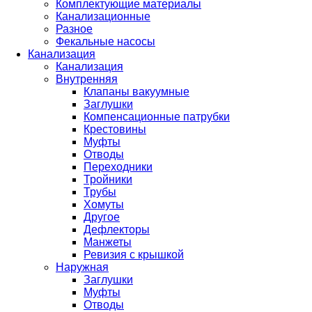
Комплектующие материалы
Канализационные
Разное
Фекальные насосы
Канализация
Канализация
Внутренняя
Клапаны вакуумные
Заглушки
Компенсационные патрубки
Крестовины
Муфты
Отводы
Переходники
Тройники
Трубы
Хомуты
Другое
Дефлекторы
Манжеты
Ревизия с крышкой
Наружная
Заглушки
Муфты
Отводы