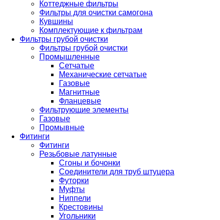
Коттеджные фильтры
Фильтры для очистки самогона
Кувшины
Комплектующие к фильтрам
Фильтры грубой очистки
Фильтры грубой очистки
Промышленные
Сетчатые
Механические сетчатые
Газовые
Магнитные
Фланцевые
Фильтрующие элементы
Газовые
Промывные
Фитинги
Фитинги
Резьбовые латунные
Сгоны и бочонки
Соединители для труб штуцера
Футорки
Муфты
Ниппели
Крестовины
Угольники