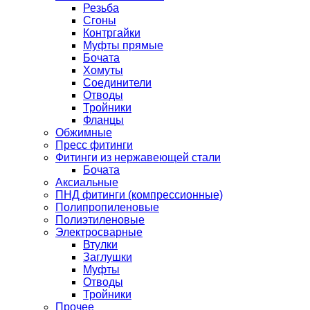
Резьба
Сгоны
Контргайки
Муфты прямые
Бочата
Хомуты
Соединители
Отводы
Тройники
Фланцы
Обжимные
Пресс фитинги
Фитинги из нержавеющей стали
Бочата
Аксиальные
ПНД фитинги (компрессионные)
Полипропиленовые
Полиэтиленовые
Электросварные
Втулки
Заглушки
Муфты
Отводы
Тройники
Прочее