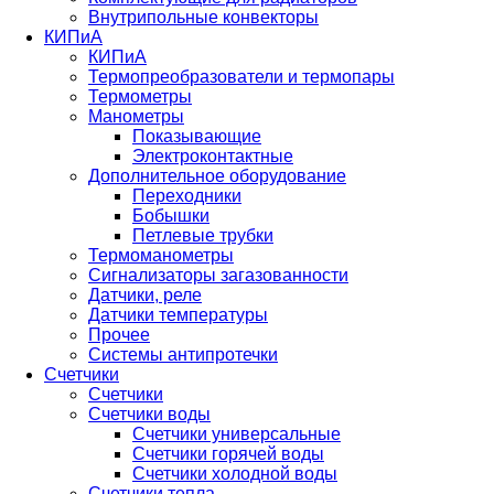
Внутрипольные конвекторы
КИПиА
КИПиА
Термопреобразователи и термопары
Термометры
Манометры
Показывающие
Электроконтактные
Дополнительное оборудование
Переходники
Бобышки
Петлевые трубки
Термоманометры
Сигнализаторы загазованности
Датчики, реле
Датчики температуры
Прочее
Системы антипротечки
Счетчики
Счетчики
Счетчики воды
Счетчики универсальные
Счетчики горячей воды
Счетчики холодной воды
Счетчики тепла