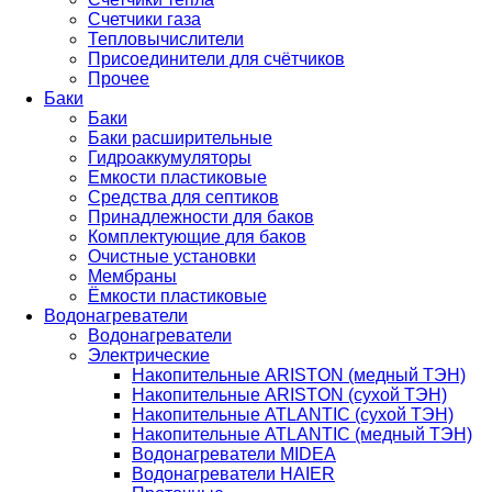
Счетчики газа
Тепловычислители
Присоединители для счётчиков
Прочее
Баки
Баки
Баки расширительные
Гидроаккумуляторы
Емкости пластиковые
Средства для септиков
Принадлежности для баков
Комплектующие для баков
Очистные установки
Мембраны
Ёмкости пластиковые
Водонагреватели
Водонагреватели
Электрические
Накопительные ARISTON (медный ТЭН)
Накопительные ARISTON (сухой ТЭН)
Накопительные ATLANTIC (сухой ТЭН)
Накопительные ATLANTIC (медный ТЭН)
Водонагреватели MIDEA
Водонагреватели HAIER