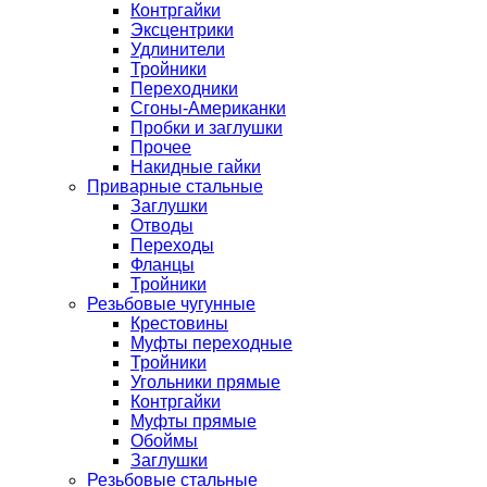
Контргайки
Эксцентрики
Удлинители
Тройники
Переходники
Сгоны-Американки
Пробки и заглушки
Прочее
Накидные гайки
Приварные стальные
Заглушки
Отводы
Переходы
Фланцы
Тройники
Резьбовые чугунные
Крестовины
Муфты переходные
Тройники
Угольники прямые
Контргайки
Муфты прямые
Обоймы
Заглушки
Резьбовые стальные