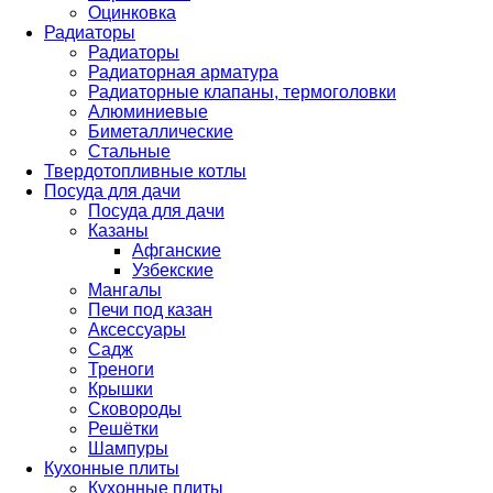
Оцинковка
Радиаторы
Радиаторы
Радиаторная арматура
Радиаторные клапаны, термоголовки
Алюминиевые
Биметаллические
Стальные
Твердотопливные котлы
Посуда для дачи
Посуда для дачи
Казаны
Афганские
Узбекские
Мангалы
Печи под казан
Аксессуары
Садж
Треноги
Крышки
Сковороды
Решётки
Шампуры
Кухонные плиты
Кухонные плиты