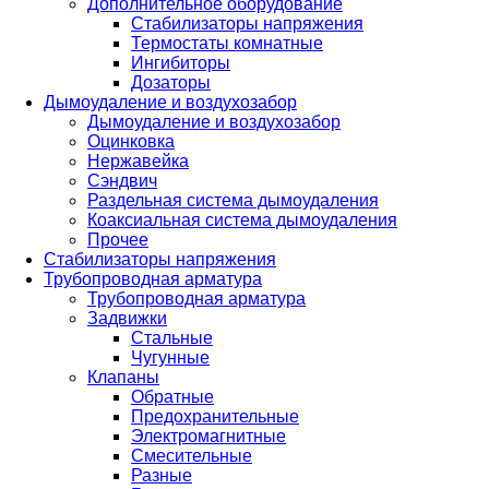
Дополнительное оборудование
Стабилизаторы напряжения
Термостаты комнатные
Ингибиторы
Дозаторы
Дымоудаление и воздухозабор
Дымоудаление и воздухозабор
Оцинковка
Нержавейка
Сэндвич
Раздельная система дымоудаления
Коаксиальная система дымоудаления
Прочее
Стабилизаторы напряжения
Трубопроводная арматура
Трубопроводная арматура
Задвижки
Стальные
Чугунные
Клапаны
Обратные
Предохранительные
Электромагнитные
Смесительные
Разные