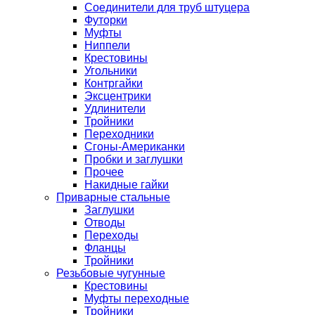
Соединители для труб штуцера
Футорки
Муфты
Ниппели
Крестовины
Угольники
Контргайки
Эксцентрики
Удлинители
Тройники
Переходники
Сгоны-Американки
Пробки и заглушки
Прочее
Накидные гайки
Приварные стальные
Заглушки
Отводы
Переходы
Фланцы
Тройники
Резьбовые чугунные
Крестовины
Муфты переходные
Тройники