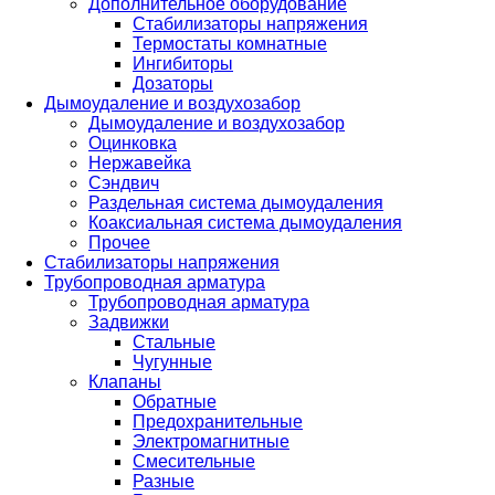
Дополнительное оборудование
Стабилизаторы напряжения
Термостаты комнатные
Ингибиторы
Дозаторы
Дымоудаление и воздухозабор
Дымоудаление и воздухозабор
Оцинковка
Нержавейка
Сэндвич
Раздельная система дымоудаления
Коаксиальная система дымоудаления
Прочее
Стабилизаторы напряжения
Трубопроводная арматура
Трубопроводная арматура
Задвижки
Стальные
Чугунные
Клапаны
Обратные
Предохранительные
Электромагнитные
Смесительные
Разные