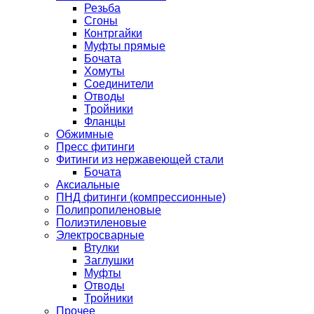
Резьба
Сгоны
Контргайки
Муфты прямые
Бочата
Хомуты
Соединители
Отводы
Тройники
Фланцы
Обжимные
Пресс фитинги
Фитинги из нержавеющей стали
Бочата
Аксиальные
ПНД фитинги (компрессионные)
Полипропиленовые
Полиэтиленовые
Электросварные
Втулки
Заглушки
Муфты
Отводы
Тройники
Прочее