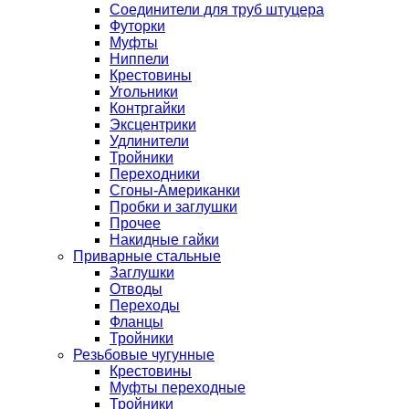
Соединители для труб штуцера
Футорки
Муфты
Ниппели
Крестовины
Угольники
Контргайки
Эксцентрики
Удлинители
Тройники
Переходники
Сгоны-Американки
Пробки и заглушки
Прочее
Накидные гайки
Приварные стальные
Заглушки
Отводы
Переходы
Фланцы
Тройники
Резьбовые чугунные
Крестовины
Муфты переходные
Тройники