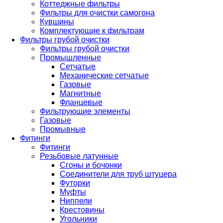
Коттеджные фильтры
Фильтры для очистки самогона
Кувшины
Комплектующие к фильтрам
Фильтры грубой очистки
Фильтры грубой очистки
Промышленные
Сетчатые
Механические сетчатые
Газовые
Магнитные
Фланцевые
Фильтрующие элементы
Газовые
Промывные
Фитинги
Фитинги
Резьбовые латунные
Сгоны и бочонки
Соединители для труб штуцера
Футорки
Муфты
Ниппели
Крестовины
Угольники