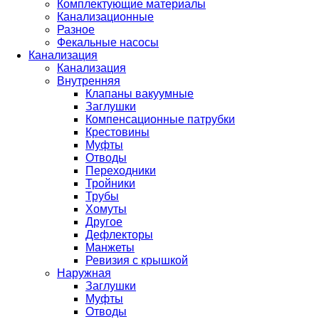
Комплектующие материалы
Канализационные
Разное
Фекальные насосы
Канализация
Канализация
Внутренняя
Клапаны вакуумные
Заглушки
Компенсационные патрубки
Крестовины
Муфты
Отводы
Переходники
Тройники
Трубы
Хомуты
Другое
Дефлекторы
Манжеты
Ревизия с крышкой
Наружная
Заглушки
Муфты
Отводы