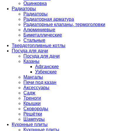
Оцинковка
Радиаторы
Радиаторы
Радиаторная арматура
Радиаторные клапаны, термоголовки
Алюминиевые
Биметаллические
Стальные
Твердотопливные котлы
Посуда для дачи
Посуда для дачи
Казаны
Афганские
Узбекские
Мангалы
Печи под казан
Аксессуары
Садж
Треноги
Крышки
Сковороды
Решётки
Шампуры
Кухонные плиты
Кухонные плиты