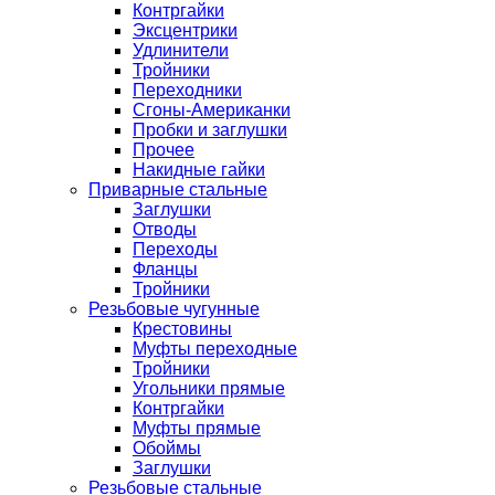
Контргайки
Эксцентрики
Удлинители
Тройники
Переходники
Сгоны-Американки
Пробки и заглушки
Прочее
Накидные гайки
Приварные стальные
Заглушки
Отводы
Переходы
Фланцы
Тройники
Резьбовые чугунные
Крестовины
Муфты переходные
Тройники
Угольники прямые
Контргайки
Муфты прямые
Обоймы
Заглушки
Резьбовые стальные