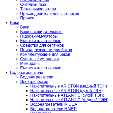
Счетчики газа
Тепловычислители
Присоединители для счётчиков
Прочее
Баки
Баки
Баки расширительные
Гидроаккумуляторы
Емкости пластиковые
Средства для септиков
Принадлежности для баков
Комплектующие для баков
Очистные установки
Мембраны
Ёмкости пластиковые
Водонагреватели
Водонагреватели
Электрические
Накопительные ARISTON (медный ТЭН)
Накопительные ARISTON (сухой ТЭН)
Накопительные ATLANTIC (сухой ТЭН)
Накопительные ATLANTIC (медный ТЭН)
Водонагреватели MIDEA
Водонагреватели HAIER