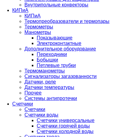
Внутрипольные конвекторы
КИПиА
КИПиА
Термопреобразователи и термопары
Термометры
Манометры
Показывающие
Электроконтактные
Дополнительное оборудование
Переходники
Бобышки
Петлевые трубки
Термоманометры
Сигнализаторы загазованности
Датчики, реле
Датчики температуры
Прочее
Системы антипротечки
Счетчики
Счетчики
Счетчики воды
Счетчики универсальные
Счетчики горячей воды
Счетчики холодной воды
Счетчики тепла