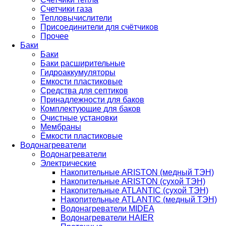
Счетчики газа
Тепловычислители
Присоединители для счётчиков
Прочее
Баки
Баки
Баки расширительные
Гидроаккумуляторы
Емкости пластиковые
Средства для септиков
Принадлежности для баков
Комплектующие для баков
Очистные установки
Мембраны
Ёмкости пластиковые
Водонагреватели
Водонагреватели
Электрические
Накопительные ARISTON (медный ТЭН)
Накопительные ARISTON (сухой ТЭН)
Накопительные ATLANTIC (сухой ТЭН)
Накопительные ATLANTIC (медный ТЭН)
Водонагреватели MIDEA
Водонагреватели HAIER