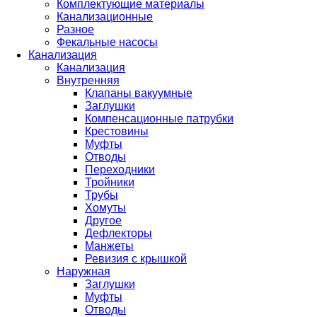
Комплектующие материалы
Канализационные
Разное
Фекальные насосы
Канализация
Канализация
Внутренняя
Клапаны вакуумные
Заглушки
Компенсационные патрубки
Крестовины
Муфты
Отводы
Переходники
Тройники
Трубы
Хомуты
Другое
Дефлекторы
Манжеты
Ревизия с крышкой
Наружная
Заглушки
Муфты
Отводы