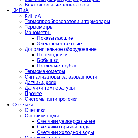
Внутрипольные конвекторы
КИПиА
КИПиА
Термопреобразователи и термопары
Термометры
Манометры
Показывающие
Электроконтактные
Дополнительное оборудование
Переходники
Бобышки
Петлевые трубки
Термоманометры
Сигнализаторы загазованности
Датчики, реле
Датчики температуры
Прочее
Системы антипротечки
Счетчики
Счетчики
Счетчики воды
Счетчики универсальные
Счетчики горячей воды
Счетчики холодной воды
Счетчики тепла