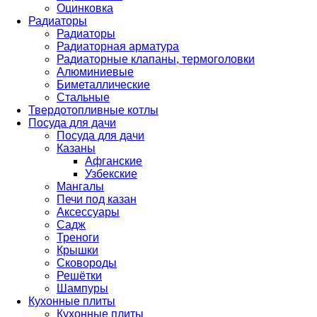
Оцинковка
Радиаторы
Радиаторы
Радиаторная арматура
Радиаторные клапаны, термоголовки
Алюминиевые
Биметаллические
Стальные
Твердотопливные котлы
Посуда для дачи
Посуда для дачи
Казаны
Афганские
Узбекские
Мангалы
Печи под казан
Аксессуары
Садж
Треноги
Крышки
Сковороды
Решётки
Шампуры
Кухонные плиты
Кухонные плиты