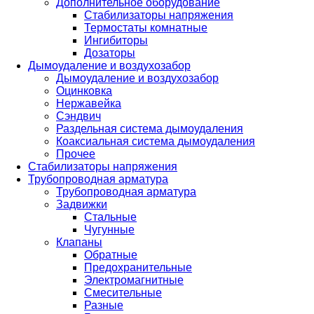
Дополнительное оборудование
Стабилизаторы напряжения
Термостаты комнатные
Ингибиторы
Дозаторы
Дымоудаление и воздухозабор
Дымоудаление и воздухозабор
Оцинковка
Нержавейка
Сэндвич
Раздельная система дымоудаления
Коаксиальная система дымоудаления
Прочее
Стабилизаторы напряжения
Трубопроводная арматура
Трубопроводная арматура
Задвижки
Стальные
Чугунные
Клапаны
Обратные
Предохранительные
Электромагнитные
Смесительные
Разные