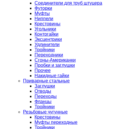
Соединители для труб штуцера
Футорки
Муфты
Ниппели
Крестовины
Угольники
Контргайки
Эксцентрики
Удлинители
Тройники
Переходники
Сгоны-Американки
Пробки и заглушки
Прочее
Накидные гайки
Приварные стальные
Заглушки
Отводы
Переходы
Фланцы
Тройники
Резьбовые чугунные
Крестовины
Муфты переходные
Тройники