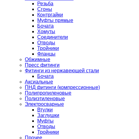
Резьба
Сгоны
Контргайки
Муфты прямые
Бочата
Хомуты
Соединители
Отводы
Тройники
Фланцы
Обжимные
Пресс фитинги
Фитинги из нержавеющей стали
Бочата
Аксиальные
ПНД фитинги (компрессионные)
Полипропиленовые
Полиэтиленовые
Электросварные
Втулки
Заглушки
Муфты
Отводы
Тройники
Прочее