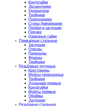
Контргайки
Эксцентрики
Удлинители
Тройники
Переходники
Сгоны-Американки
Пробки и заглушки
Прочее
Накидные гайки
Приварные стальные
Заглушки
Отводы
Переходы
Фланцы
Тройники
Резьбовые чугунные
Крестовины
Муфты переходные
Тройники
Угольники прямые
Контргайки
Муфты прямые
Обоймы
Заглушки
Резьбовые стальные