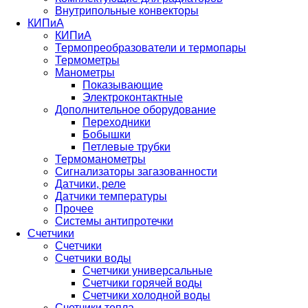
Внутрипольные конвекторы
КИПиА
КИПиА
Термопреобразователи и термопары
Термометры
Манометры
Показывающие
Электроконтактные
Дополнительное оборудование
Переходники
Бобышки
Петлевые трубки
Термоманометры
Сигнализаторы загазованности
Датчики, реле
Датчики температуры
Прочее
Системы антипротечки
Счетчики
Счетчики
Счетчики воды
Счетчики универсальные
Счетчики горячей воды
Счетчики холодной воды
Счетчики тепла