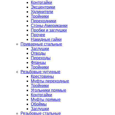
Контргайки
Эксцентрики
Удлинители
Тройники
Переходники
Сгоны-Американки
Пробки и заглушки
Прочее
Накидные гайки
Приварные стальные
Заглушки
Отводы
Переходы
Фланцы
Тройники
Резьбовые чугунные
Крестовины
Муфты переходные
Тройники
Угольники прямые
Контргайки
Муфты прямые
Обоймы
Заглушки
Резьбовые стальные