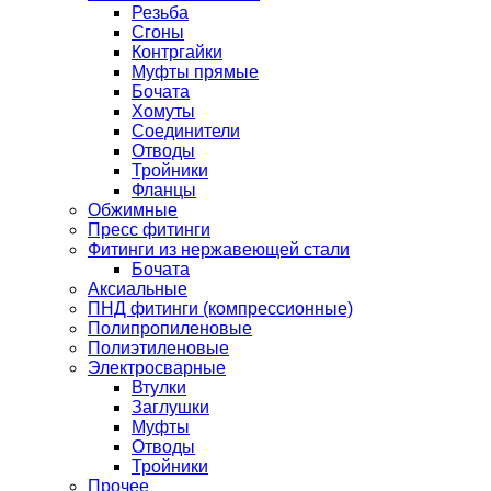
Резьба
Сгоны
Контргайки
Муфты прямые
Бочата
Хомуты
Соединители
Отводы
Тройники
Фланцы
Обжимные
Пресс фитинги
Фитинги из нержавеющей стали
Бочата
Аксиальные
ПНД фитинги (компрессионные)
Полипропиленовые
Полиэтиленовые
Электросварные
Втулки
Заглушки
Муфты
Отводы
Тройники
Прочее