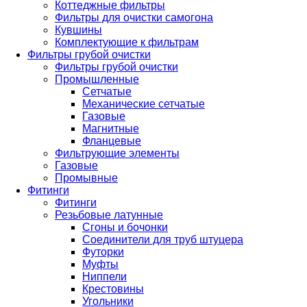
Коттеджные фильтры
Фильтры для очистки самогона
Кувшины
Комплектующие к фильтрам
Фильтры грубой очистки
Фильтры грубой очистки
Промышленные
Сетчатые
Механические сетчатые
Газовые
Магнитные
Фланцевые
Фильтрующие элементы
Газовые
Промывные
Фитинги
Фитинги
Резьбовые латунные
Сгоны и бочонки
Соединители для труб штуцера
Футорки
Муфты
Ниппели
Крестовины
Угольники