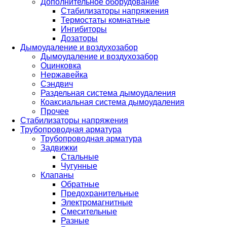
Дополнительное оборудование
Стабилизаторы напряжения
Термостаты комнатные
Ингибиторы
Дозаторы
Дымоудаление и воздухозабор
Дымоудаление и воздухозабор
Оцинковка
Нержавейка
Сэндвич
Раздельная система дымоудаления
Коаксиальная система дымоудаления
Прочее
Стабилизаторы напряжения
Трубопроводная арматура
Трубопроводная арматура
Задвижки
Стальные
Чугунные
Клапаны
Обратные
Предохранительные
Электромагнитные
Смесительные
Разные