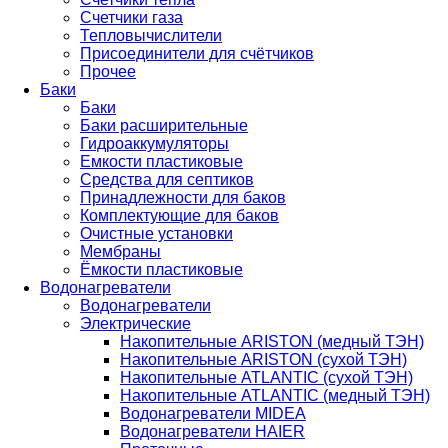
Счетчики газа
Тепловычислители
Присоединители для счётчиков
Прочее
Баки
Баки
Баки расширительные
Гидроаккумуляторы
Емкости пластиковые
Средства для септиков
Принадлежности для баков
Комплектующие для баков
Очистные установки
Мембраны
Ёмкости пластиковые
Водонагреватели
Водонагреватели
Электрические
Накопительные ARISTON (медный ТЭН)
Накопительные ARISTON (сухой ТЭН)
Накопительные ATLANTIC (сухой ТЭН)
Накопительные ATLANTIC (медный ТЭН)
Водонагреватели MIDEA
Водонагреватели HAIER