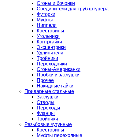
Сгоны и бочонки
Соединители для труб штуцера
Футорки
Муфты
Ниппели
Крестовины
Угольники
Контргайки
Эксцентрики
Удлинители
Тройники
Переходники
Сгоны-Американки
Пробки и заглушки
Прочее
Накидные гайки
Приварные стальные
Заглушки
Отводы
Переходы
Фланцы
Тройники
Резьбовые чугунные
Крестовины
Муфты переходные