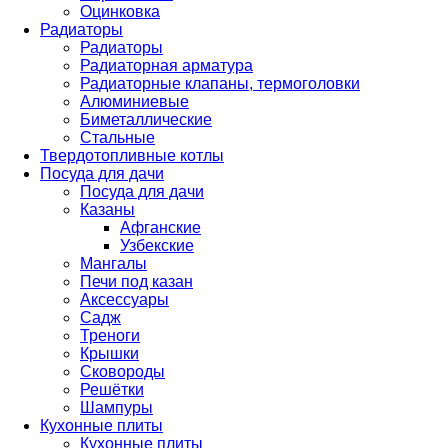
Оцинковка
Радиаторы
Радиаторы
Радиаторная арматура
Радиаторные клапаны, термоголовки
Алюминиевые
Биметаллические
Стальные
Твердотопливные котлы
Посуда для дачи
Посуда для дачи
Казаны
Афганские
Узбекские
Мангалы
Печи под казан
Аксессуары
Садж
Треноги
Крышки
Сковороды
Решётки
Шампуры
Кухонные плиты
Кухонные плиты