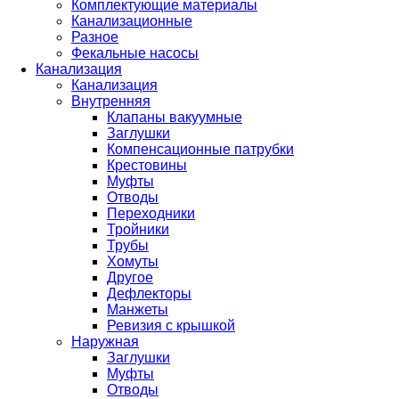
Комплектующие материалы
Канализационные
Разное
Фекальные насосы
Канализация
Канализация
Внутренняя
Клапаны вакуумные
Заглушки
Компенсационные патрубки
Крестовины
Муфты
Отводы
Переходники
Тройники
Трубы
Хомуты
Другое
Дефлекторы
Манжеты
Ревизия с крышкой
Наружная
Заглушки
Муфты
Отводы