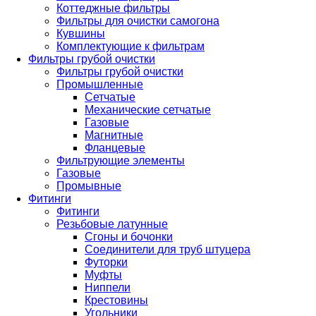
Коттеджные фильтры
Фильтры для очистки самогона
Кувшины
Комплектующие к фильтрам
Фильтры грубой очистки
Фильтры грубой очистки
Промышленные
Сетчатые
Механические сетчатые
Газовые
Магнитные
Фланцевые
Фильтрующие элементы
Газовые
Промывные
Фитинги
Фитинги
Резьбовые латунные
Сгоны и бочонки
Соединители для труб штуцера
Футорки
Муфты
Ниппели
Крестовины
Угольники