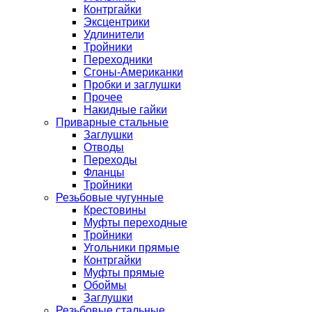
Контргайки
Эксцентрики
Удлинители
Тройники
Переходники
Сгоны-Американки
Пробки и заглушки
Прочее
Накидные гайки
Приварные стальные
Заглушки
Отводы
Переходы
Фланцы
Тройники
Резьбовые чугунные
Крестовины
Муфты переходные
Тройники
Угольники прямые
Контргайки
Муфты прямые
Обоймы
Заглушки
Резьбовые стальные