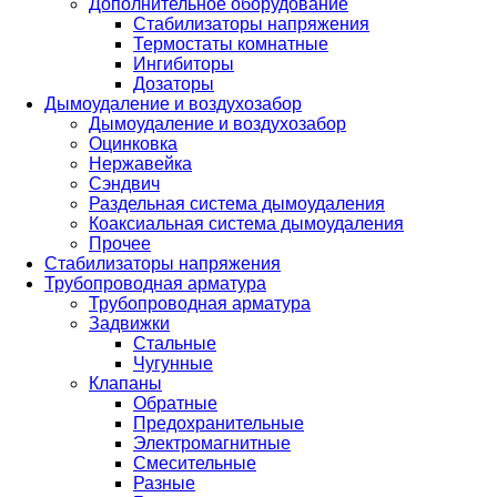
Дополнительное оборудование
Стабилизаторы напряжения
Термостаты комнатные
Ингибиторы
Дозаторы
Дымоудаление и воздухозабор
Дымоудаление и воздухозабор
Оцинковка
Нержавейка
Сэндвич
Раздельная система дымоудаления
Коаксиальная система дымоудаления
Прочее
Стабилизаторы напряжения
Трубопроводная арматура
Трубопроводная арматура
Задвижки
Стальные
Чугунные
Клапаны
Обратные
Предохранительные
Электромагнитные
Смесительные
Разные