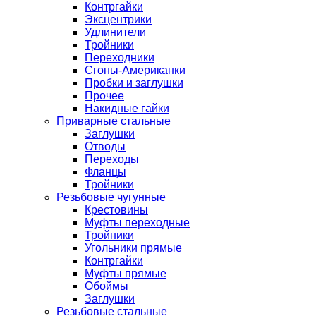
Контргайки
Эксцентрики
Удлинители
Тройники
Переходники
Сгоны-Американки
Пробки и заглушки
Прочее
Накидные гайки
Приварные стальные
Заглушки
Отводы
Переходы
Фланцы
Тройники
Резьбовые чугунные
Крестовины
Муфты переходные
Тройники
Угольники прямые
Контргайки
Муфты прямые
Обоймы
Заглушки
Резьбовые стальные