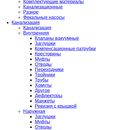
Комплектующие материалы
Канализационные
Разное
Фекальные насосы
Канализация
Канализация
Внутренняя
Клапаны вакуумные
Заглушки
Компенсационные патрубки
Крестовины
Муфты
Отводы
Переходники
Тройники
Трубы
Хомуты
Другое
Дефлекторы
Манжеты
Ревизия с крышкой
Наружная
Заглушки
Муфты
Отводы