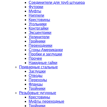
Соединители для труб штуцера
Футорки
Муфты
Ниппели
Крестовины
Угольники
Контргайки
Эксцентрики
Удлинители
Тройники
Переходники
Сгоны-Американки
Пробки и заглушки
Прочее
Накидные гайки
Приварные стальные
Заглушки
Отводы
Переходы
Фланцы
Тройники
Резьбовые чугунные
Крестовины
Муфты переходные
Тройники