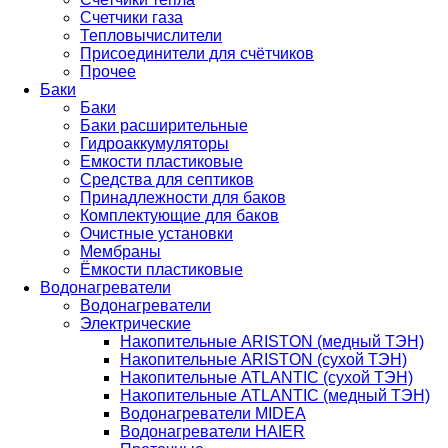
Счетчики газа
Тепловычислители
Присоединители для счётчиков
Прочее
Баки
Баки
Баки расширительные
Гидроаккумуляторы
Емкости пластиковые
Средства для септиков
Принадлежности для баков
Комплектующие для баков
Очистные установки
Мембраны
Ёмкости пластиковые
Водонагреватели
Водонагреватели
Электрические
Накопительные ARISTON (медный ТЭН)
Накопительные ARISTON (сухой ТЭН)
Накопительные ATLANTIC (сухой ТЭН)
Накопительные ATLANTIC (медный ТЭН)
Водонагреватели MIDEA
Водонагреватели HAIER