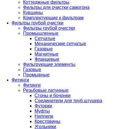
Коттеджные фильтры
Фильтры для очистки самогона
Кувшины
Комплектующие к фильтрам
Фильтры грубой очистки
Фильтры грубой очистки
Промышленные
Сетчатые
Механические сетчатые
Газовые
Магнитные
Фланцевые
Фильтрующие элементы
Газовые
Промывные
Фитинги
Фитинги
Резьбовые латунные
Сгоны и бочонки
Соединители для труб штуцера
Футорки
Муфты
Ниппели
Крестовины
Угольники