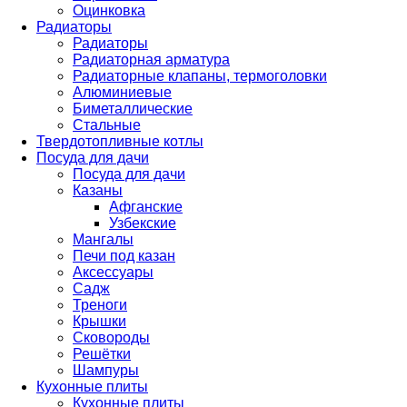
Оцинковка
Радиаторы
Радиаторы
Радиаторная арматура
Радиаторные клапаны, термоголовки
Алюминиевые
Биметаллические
Стальные
Твердотопливные котлы
Посуда для дачи
Посуда для дачи
Казаны
Афганские
Узбекские
Мангалы
Печи под казан
Аксессуары
Садж
Треноги
Крышки
Сковороды
Решётки
Шампуры
Кухонные плиты
Кухонные плиты