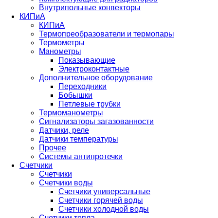
Внутрипольные конвекторы
КИПиА
КИПиА
Термопреобразователи и термопары
Термометры
Манометры
Показывающие
Электроконтактные
Дополнительное оборудование
Переходники
Бобышки
Петлевые трубки
Термоманометры
Сигнализаторы загазованности
Датчики, реле
Датчики температуры
Прочее
Системы антипротечки
Счетчики
Счетчики
Счетчики воды
Счетчики универсальные
Счетчики горячей воды
Счетчики холодной воды
Счетчики тепла