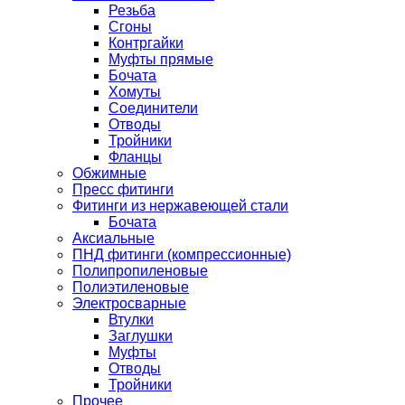
Резьба
Сгоны
Контргайки
Муфты прямые
Бочата
Хомуты
Соединители
Отводы
Тройники
Фланцы
Обжимные
Пресс фитинги
Фитинги из нержавеющей стали
Бочата
Аксиальные
ПНД фитинги (компрессионные)
Полипропиленовые
Полиэтиленовые
Электросварные
Втулки
Заглушки
Муфты
Отводы
Тройники
Прочее