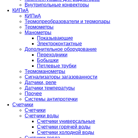
Внутрипольные конвекторы
КИПиА
КИПиА
Термопреобразователи и термопары
Термометры
Манометры
Показывающие
Электроконтактные
Дополнительное оборудование
Переходники
Бобышки
Петлевые трубки
Термоманометры
Сигнализаторы загазованности
Датчики, реле
Датчики температуры
Прочее
Системы антипротечки
Счетчики
Счетчики
Счетчики воды
Счетчики универсальные
Счетчики горячей воды
Счетчики холодной воды
Счетчики тепла