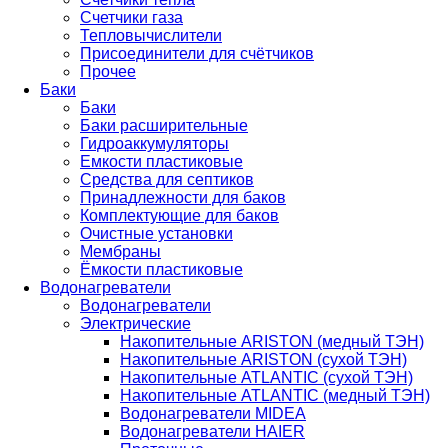
Счетчики газа
Тепловычислители
Присоединители для счётчиков
Прочее
Баки
Баки
Баки расширительные
Гидроаккумуляторы
Емкости пластиковые
Средства для септиков
Принадлежности для баков
Комплектующие для баков
Очистные установки
Мембраны
Ёмкости пластиковые
Водонагреватели
Водонагреватели
Электрические
Накопительные ARISTON (медный ТЭН)
Накопительные ARISTON (сухой ТЭН)
Накопительные ATLANTIC (сухой ТЭН)
Накопительные ATLANTIC (медный ТЭН)
Водонагреватели MIDEA
Водонагреватели HAIER