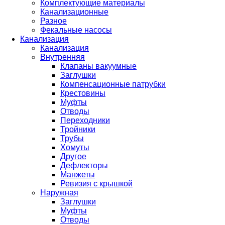
Комплектующие материалы
Канализационные
Разное
Фекальные насосы
Канализация
Канализация
Внутренняя
Клапаны вакуумные
Заглушки
Компенсационные патрубки
Крестовины
Муфты
Отводы
Переходники
Тройники
Трубы
Хомуты
Другое
Дефлекторы
Манжеты
Ревизия с крышкой
Наружная
Заглушки
Муфты
Отводы