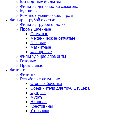
Коттеджные фильтры
Фильтры для очистки самогона
Кувшины
Комплектующие к фильтрам
Фильтры грубой очистки
Фильтры грубой очистки
Промышленные
Сетчатые
Механические сетчатые
Газовые
Магнитные
Фланцевые
Фильтрующие элементы
Газовые
Промывные
Фитинги
Фитинги
Резьбовые латунные
Сгоны и бочонки
Соединители для труб штуцера
Футорки
Муфты
Ниппели
Крестовины
Угольники