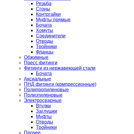
Резьба
Сгоны
Контргайки
Муфты прямые
Бочата
Хомуты
Соединители
Отводы
Тройники
Фланцы
Обжимные
Пресс фитинги
Фитинги из нержавеющей стали
Бочата
Аксиальные
ПНД фитинги (компрессионные)
Полипропиленовые
Полиэтиленовые
Электросварные
Втулки
Заглушки
Муфты
Отводы
Тройники
Прочее