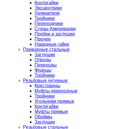
Контргайки
Эксцентрики
Удлинители
Тройники
Переходники
Сгоны-Американки
Пробки и заглушки
Прочее
Накидные гайки
Приварные стальные
Заглушки
Отводы
Переходы
Фланцы
Тройники
Резьбовые чугунные
Крестовины
Муфты переходные
Тройники
Угольники прямые
Контргайки
Муфты прямые
Обоймы
Заглушки
Резьбовые стальные