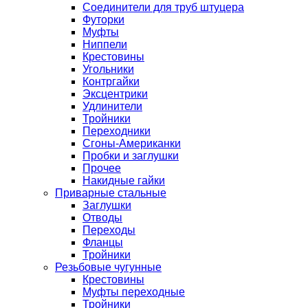
Соединители для труб штуцера
Футорки
Муфты
Ниппели
Крестовины
Угольники
Контргайки
Эксцентрики
Удлинители
Тройники
Переходники
Сгоны-Американки
Пробки и заглушки
Прочее
Накидные гайки
Приварные стальные
Заглушки
Отводы
Переходы
Фланцы
Тройники
Резьбовые чугунные
Крестовины
Муфты переходные
Тройники