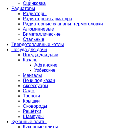
Оцинковка
Радиаторы
Радиаторы
Радиаторная арматура
Радиаторные клапаны, термоголовки
Алюминиевые
Биметаллические
Стальные
Твердотопливные котлы
Посуда для дачи
Посуда для дачи
Казаны
Афганские
Узбекские
Мангалы
Печи под казан
Аксессуары
Садж
Треноги
Крышки
Сковороды
Решётки
Шампуры
Кухонные плиты
Кухонные плиты