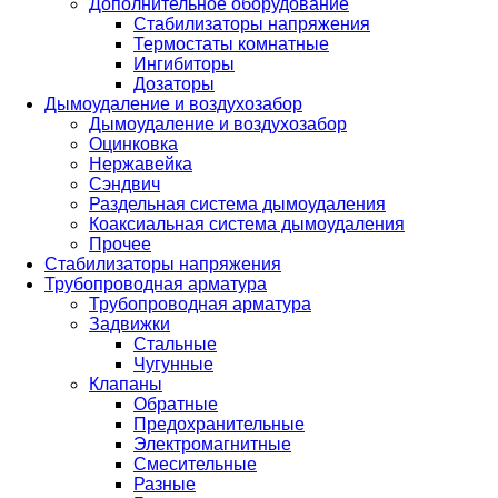
Дополнительное оборудование
Стабилизаторы напряжения
Термостаты комнатные
Ингибиторы
Дозаторы
Дымоудаление и воздухозабор
Дымоудаление и воздухозабор
Оцинковка
Нержавейка
Сэндвич
Раздельная система дымоудаления
Коаксиальная система дымоудаления
Прочее
Стабилизаторы напряжения
Трубопроводная арматура
Трубопроводная арматура
Задвижки
Стальные
Чугунные
Клапаны
Обратные
Предохранительные
Электромагнитные
Смесительные
Разные