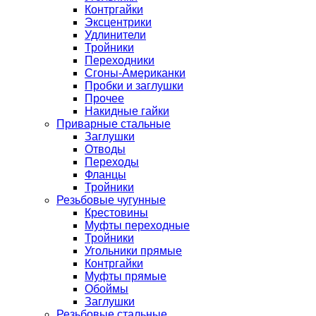
Контргайки
Эксцентрики
Удлинители
Тройники
Переходники
Сгоны-Американки
Пробки и заглушки
Прочее
Накидные гайки
Приварные стальные
Заглушки
Отводы
Переходы
Фланцы
Тройники
Резьбовые чугунные
Крестовины
Муфты переходные
Тройники
Угольники прямые
Контргайки
Муфты прямые
Обоймы
Заглушки
Резьбовые стальные