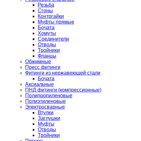
Резьба
Сгоны
Контргайки
Муфты прямые
Бочата
Хомуты
Соединители
Отводы
Тройники
Фланцы
Обжимные
Пресс фитинги
Фитинги из нержавеющей стали
Бочата
Аксиальные
ПНД фитинги (компрессионные)
Полипропиленовые
Полиэтиленовые
Электросварные
Втулки
Заглушки
Муфты
Отводы
Тройники
Прочее