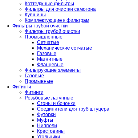
Коттеджные фильтры
Фильтры для очистки самогона
Кувшины
Комплектующие к фильтрам
Фильтры грубой очистки
Фильтры грубой очистки
Промышленные
Сетчатые
Механические сетчатые
Газовые
Магнитные
Фланцевые
Фильтрующие элементы
Газовые
Промывные
Фитинги
Фитинги
Резьбовые латунные
Сгоны и бочонки
Соединители для труб штуцера
Футорки
Муфты
Ниппели
Крестовины
Угольники