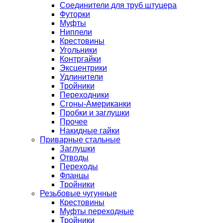
Соединители для труб штуцера
Футорки
Муфты
Ниппели
Крестовины
Угольники
Контргайки
Эксцентрики
Удлинители
Тройники
Переходники
Сгоны-Американки
Пробки и заглушки
Прочее
Накидные гайки
Приварные стальные
Заглушки
Отводы
Переходы
Фланцы
Тройники
Резьбовые чугунные
Крестовины
Муфты переходные
Тройники