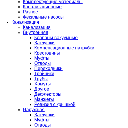
Комплектующие материалы
Канализационные
Разное
Фекальные насосы
Канализация
Канализация
Внутренняя
Клапаны вакуумные
Заглушки
Компенсационные патрубки
Крестовины
Муфты
Отводы
Переходники
Тройники
Трубы
Хомуты
Другое
Дефлекторы
Манжеты
Ревизия с крышкой
Наружная
Заглушки
Муфты
Отводы