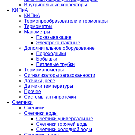
Внутрипольные конвекторы
КИПиА
КИПиА
Термопреобразователи и термопары
Термометры
Манометры
Показывающие
Электроконтактные
Дополнительное оборудование
Переходники
Бобышки
Петлевые трубки
Термоманометры
Сигнализаторы загазованности
Датчики, реле
Датчики температуры
Прочее
Системы антипротечки
Счетчики
Счетчики
Счетчики воды
Счетчики универсальные
Счетчики горячей воды
Счетчики холодной воды
Счетчики тепла