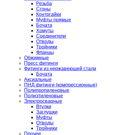
Резьба
Сгоны
Контргайки
Муфты прямые
Бочата
Хомуты
Соединители
Отводы
Тройники
Фланцы
Обжимные
Пресс фитинги
Фитинги из нержавеющей стали
Бочата
Аксиальные
ПНД фитинги (компрессионные)
Полипропиленовые
Полиэтиленовые
Электросварные
Втулки
Заглушки
Муфты
Отводы
Тройники
Прочее