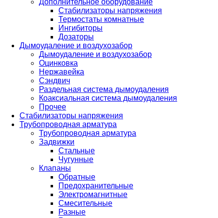
Дополнительное оборудование
Стабилизаторы напряжения
Термостаты комнатные
Ингибиторы
Дозаторы
Дымоудаление и воздухозабор
Дымоудаление и воздухозабор
Оцинковка
Нержавейка
Сэндвич
Раздельная система дымоудаления
Коаксиальная система дымоудаления
Прочее
Стабилизаторы напряжения
Трубопроводная арматура
Трубопроводная арматура
Задвижки
Стальные
Чугунные
Клапаны
Обратные
Предохранительные
Электромагнитные
Смесительные
Разные