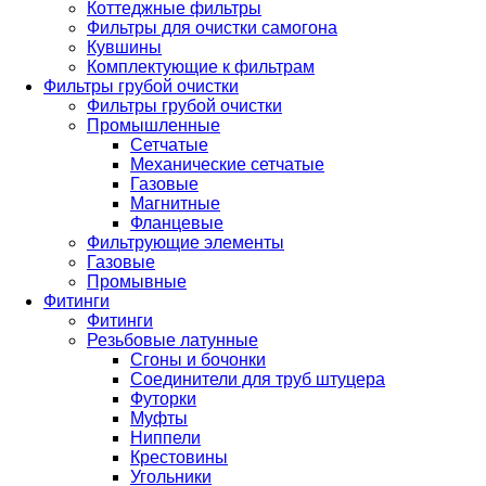
Коттеджные фильтры
Фильтры для очистки самогона
Кувшины
Комплектующие к фильтрам
Фильтры грубой очистки
Фильтры грубой очистки
Промышленные
Сетчатые
Механические сетчатые
Газовые
Магнитные
Фланцевые
Фильтрующие элементы
Газовые
Промывные
Фитинги
Фитинги
Резьбовые латунные
Сгоны и бочонки
Соединители для труб штуцера
Футорки
Муфты
Ниппели
Крестовины
Угольники