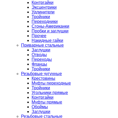
Контргайки
Эксцентрики
Удлинители
Тройники
Переходники
Сгоны-Американки
Пробки и заглушки
Прочее
Накидные гайки
Приварные стальные
Заглушки
Отводы
Переходы
Фланцы
Тройники
Резьбовые чугунные
Крестовины
Муфты переходные
Тройники
Угольники прямые
Контргайки
Муфты прямые
Обоймы
Заглушки
Резьбовые стальные