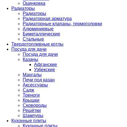
Оцинковка
Радиаторы
Радиаторы
Радиаторная арматура
Радиаторные клапаны, термоголовки
Алюминиевые
Биметаллические
Стальные
Твердотопливные котлы
Посуда для дачи
Посуда для дачи
Казаны
Афганские
Узбекские
Мангалы
Печи под казан
Аксессуары
Садж
Треноги
Крышки
Сковороды
Решётки
Шампуры
Кухонные плиты
Кухонные плиты