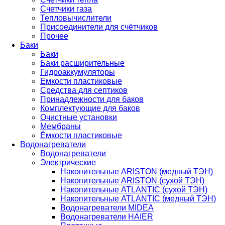
Счетчики газа
Тепловычислители
Присоединители для счётчиков
Прочее
Баки
Баки
Баки расширительные
Гидроаккумуляторы
Емкости пластиковые
Средства для септиков
Принадлежности для баков
Комплектующие для баков
Очистные установки
Мембраны
Ёмкости пластиковые
Водонагреватели
Водонагреватели
Электрические
Накопительные ARISTON (медный ТЭН)
Накопительные ARISTON (сухой ТЭН)
Накопительные ATLANTIC (сухой ТЭН)
Накопительные ATLANTIC (медный ТЭН)
Водонагреватели MIDEA
Водонагреватели HAIER