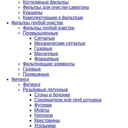
Коттеджные фильтры
Фильтры для очистки самогона
Кувшины
Комплектующие к фильтрам
Фильтры грубой очистки
Фильтры грубой очистки
Промышленные
Сетчатые
Механические сетчатые
Газовые
Магнитные
Фланцевые
Фильтрующие элементы
Газовые
Промывные
Фитинги
Фитинги
Резьбовые латунные
Сгоны и бочонки
Соединители для труб штуцера
Футорки
Муфты
Ниппели
Крестовины
Угольники