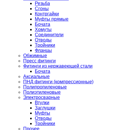
Резьба
Сгоны
Контргайки
Муфты прямые
Бочата
Хомуты
Соединители
Отводы
Тройники
Фланцы
Обжимные
Пресс фитинги
Фитинги из нержавеющей стали
Бочата
Аксиальные
ПНД фитинги (компрессионные)
Полипропиленовые
Полиэтиленовые
Электросварные
Втулки
Заглушки
Муфты
Отводы
Тройники
Прочее