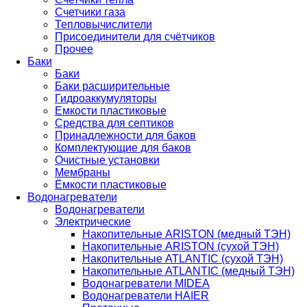
Счетчики газа
Тепловычислители
Присоединители для счётчиков
Прочее
Баки
Баки
Баки расширительные
Гидроаккумуляторы
Емкости пластиковые
Средства для септиков
Принадлежности для баков
Комплектующие для баков
Очистные установки
Мембраны
Ёмкости пластиковые
Водонагреватели
Водонагреватели
Электрические
Накопительные ARISTON (медный ТЭН)
Накопительные ARISTON (сухой ТЭН)
Накопительные ATLANTIC (сухой ТЭН)
Накопительные ATLANTIC (медный ТЭН)
Водонагреватели MIDEA
Водонагреватели HAIER