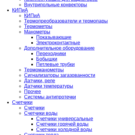
Внутрипольные конвекторы
КИПиА
КИПиА
Термопреобразователи и термопары
Термометры
Манометры
Показывающие
Электроконтактные
Дополнительное оборудование
Переходники
Бобышки
Петлевые трубки
Термоманометры
Сигнализаторы загазованности
Датчики, реле
Датчики температуры
Прочее
Системы антипротечки
Счетчики
Счетчики
Счетчики воды
Счетчики универсальные
Счетчики горячей воды
Счетчики холодной воды
Счетчики тепла