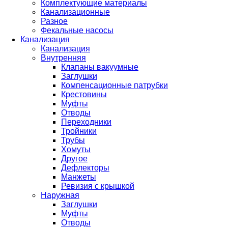
Комплектующие материалы
Канализационные
Разное
Фекальные насосы
Канализация
Канализация
Внутренняя
Клапаны вакуумные
Заглушки
Компенсационные патрубки
Крестовины
Муфты
Отводы
Переходники
Тройники
Трубы
Хомуты
Другое
Дефлекторы
Манжеты
Ревизия с крышкой
Наружная
Заглушки
Муфты
Отводы