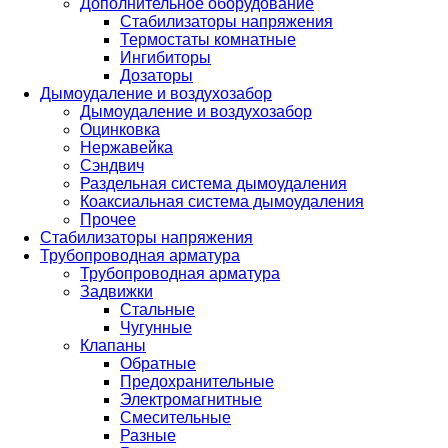
Дополнительное оборудование
Стабилизаторы напряжения
Термостаты комнатные
Ингибиторы
Дозаторы
Дымоудаление и воздухозабор
Дымоудаление и воздухозабор
Оцинковка
Нержавейка
Сэндвич
Раздельная система дымоудаления
Коаксиальная система дымоудаления
Прочее
Стабилизаторы напряжения
Трубопроводная арматура
Трубопроводная арматура
Задвижки
Стальные
Чугунные
Клапаны
Обратные
Предохранительные
Электромагнитные
Смесительные
Разные