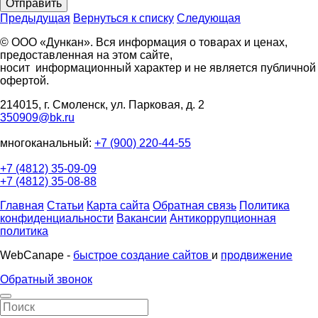
Отправить
Предыдущая
Вернуться к списку
Следующая
© ООО «Дункан». Вся информация о товарах и ценах,
предоставленная на этом сайте,
носит информационный характер и не является публичной
офертой.
214015, г. Смоленск, ул. Парковая, д. 2
350909@bk.ru
многоканальный:
+7 (900) 220-44-55
+7 (4812) 35-09-09
+7 (4812) 35-08-88
Главная
Статьи
Карта сайта
Обратная связь
Политика
конфиденциальности
Вакансии
Антикоррупционная
политика
WebCanape -
быстрое создание сайтов
и
продвижение
Обратный звонок