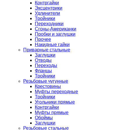
Контргайки
Эксцентрики
Удлинители
Тройники
Переходники
Сгоны-Американки
Пробки и заглушки
Прочее
Накидные гайки
Приварные стальные
Заглушки
Отводы
Переходы
Фланцы
Тройники
Резьбовые чугунные
Крестовины
Муфты переходные
Тройники
Угольники прямые
Контргайки
Муфты прямые
Обоймы
Заглушки
Резьбовые стальные