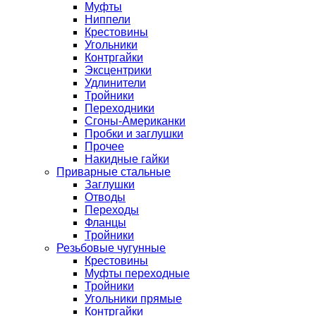
Муфты
Ниппели
Крестовины
Угольники
Контргайки
Эксцентрики
Удлинители
Тройники
Переходники
Сгоны-Американки
Пробки и заглушки
Прочее
Накидные гайки
Приварные стальные
Заглушки
Отводы
Переходы
Фланцы
Тройники
Резьбовые чугунные
Крестовины
Муфты переходные
Тройники
Угольники прямые
Контргайки