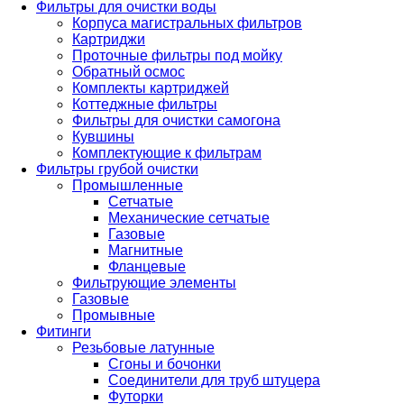
Фильтры для очистки воды
Корпуса магистральных фильтров
Картриджи
Проточные фильтры под мойку
Обратный осмос
Комплекты картриджей
Коттеджные фильтры
Фильтры для очистки самогона
Кувшины
Комплектующие к фильтрам
Фильтры грубой очистки
Промышленные
Сетчатые
Механические сетчатые
Газовые
Магнитные
Фланцевые
Фильтрующие элементы
Газовые
Промывные
Фитинги
Резьбовые латунные
Сгоны и бочонки
Соединители для труб штуцера
Футорки