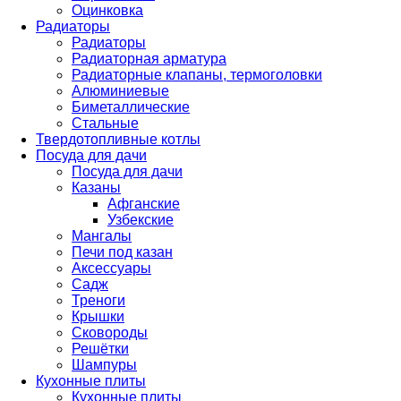
Оцинковка
Радиаторы
Радиаторы
Радиаторная арматура
Радиаторные клапаны, термоголовки
Алюминиевые
Биметаллические
Стальные
Твердотопливные котлы
Посуда для дачи
Посуда для дачи
Казаны
Афганские
Узбекские
Мангалы
Печи под казан
Аксессуары
Садж
Треноги
Крышки
Сковороды
Решётки
Шампуры
Кухонные плиты
Кухонные плиты