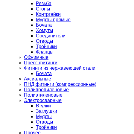
Резьба
Сгоны
Контргайки
Муфты прямые
Бочата
Хомуты
Соединители
Отводы
Тройники
Фланцы
Обжимные
Пресс фитинги
Фитинги из нержавеющей стали
Бочата
Аксиальные
ПНД фитинги (компрессионные)
Полипропиленовые
Полиэтиленовые
Электросварные
Втулки
Заглушки
Муфты
Отводы
Тройники
Прочее