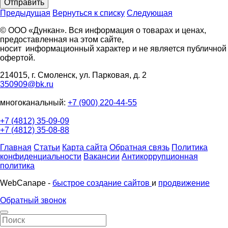
Отправить
Предыдущая
Вернуться к списку
Следующая
© ООО «Дункан». Вся информация о товарах и ценах,
предоставленная на этом сайте,
носит информационный характер и не является публичной
офертой.
214015, г. Смоленск, ул. Парковая, д. 2
350909@bk.ru
многоканальный:
+7 (900) 220-44-55
+7 (4812) 35-09-09
+7 (4812) 35-08-88
Главная
Статьи
Карта сайта
Обратная связь
Политика
конфиденциальности
Вакансии
Антикоррупционная
политика
WebCanape -
быстрое создание сайтов
и
продвижение
Обратный звонок