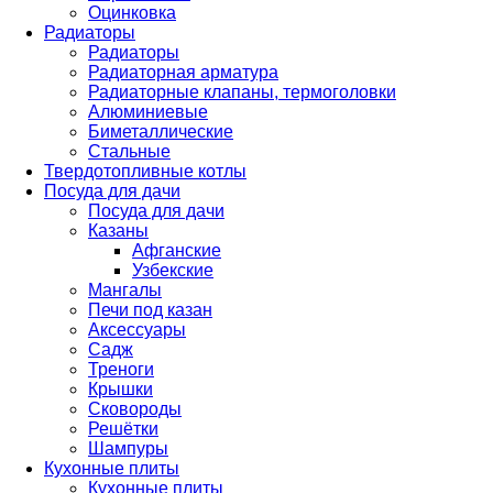
Оцинковка
Радиаторы
Радиаторы
Радиаторная арматура
Радиаторные клапаны, термоголовки
Алюминиевые
Биметаллические
Стальные
Твердотопливные котлы
Посуда для дачи
Посуда для дачи
Казаны
Афганские
Узбекские
Мангалы
Печи под казан
Аксессуары
Садж
Треноги
Крышки
Сковороды
Решётки
Шампуры
Кухонные плиты
Кухонные плиты