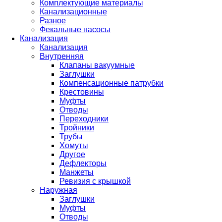
Комплектующие материалы
Канализационные
Разное
Фекальные насосы
Канализация
Канализация
Внутренняя
Клапаны вакуумные
Заглушки
Компенсационные патрубки
Крестовины
Муфты
Отводы
Переходники
Тройники
Трубы
Хомуты
Другое
Дефлекторы
Манжеты
Ревизия с крышкой
Наружная
Заглушки
Муфты
Отводы