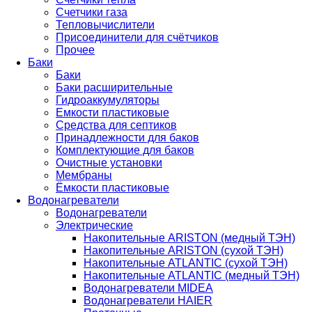
Счетчики газа
Тепловычислители
Присоединители для счётчиков
Прочее
Баки
Баки
Баки расширительные
Гидроаккумуляторы
Емкости пластиковые
Средства для септиков
Принадлежности для баков
Комплектующие для баков
Очистные установки
Мембраны
Ёмкости пластиковые
Водонагреватели
Водонагреватели
Электрические
Накопительные ARISTON (медный ТЭН)
Накопительные ARISTON (сухой ТЭН)
Накопительные ATLANTIC (сухой ТЭН)
Накопительные ATLANTIC (медный ТЭН)
Водонагреватели MIDEA
Водонагреватели HAIER