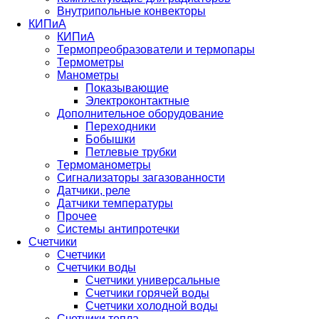
Внутрипольные конвекторы
КИПиА
КИПиА
Термопреобразователи и термопары
Термометры
Манометры
Показывающие
Электроконтактные
Дополнительное оборудование
Переходники
Бобышки
Петлевые трубки
Термоманометры
Сигнализаторы загазованности
Датчики, реле
Датчики температуры
Прочее
Системы антипротечки
Счетчики
Счетчики
Счетчики воды
Счетчики универсальные
Счетчики горячей воды
Счетчики холодной воды
Счетчики тепла