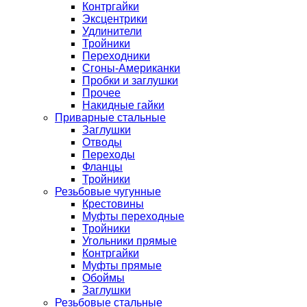
Контргайки
Эксцентрики
Удлинители
Тройники
Переходники
Сгоны-Американки
Пробки и заглушки
Прочее
Накидные гайки
Приварные стальные
Заглушки
Отводы
Переходы
Фланцы
Тройники
Резьбовые чугунные
Крестовины
Муфты переходные
Тройники
Угольники прямые
Контргайки
Муфты прямые
Обоймы
Заглушки
Резьбовые стальные