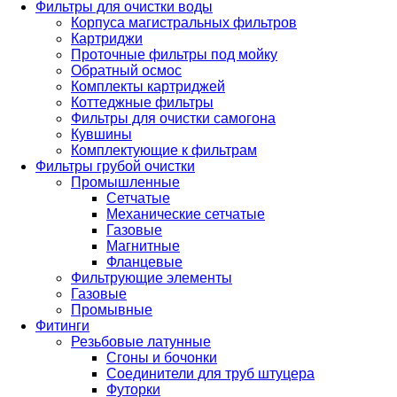
Фильтры для очистки воды
Корпуса магистральных фильтров
Картриджи
Проточные фильтры под мойку
Обратный осмос
Комплекты картриджей
Коттеджные фильтры
Фильтры для очистки самогона
Кувшины
Комплектующие к фильтрам
Фильтры грубой очистки
Промышленные
Сетчатые
Механические сетчатые
Газовые
Магнитные
Фланцевые
Фильтрующие элементы
Газовые
Промывные
Фитинги
Резьбовые латунные
Сгоны и бочонки
Соединители для труб штуцера
Футорки