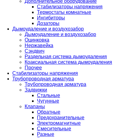
Дополнительное оборудование
Стабилизаторы напряжения
Термостаты комнатные
Ингибиторы
Дозаторы
Дымоудаление и воздухозабор
Дымоудаление и воздухозабор
Оцинковка
Нержавейка
Сэндвич
Раздельная система дымоудаления
Коаксиальная система дымоудаления
Прочее
Стабилизаторы напряжения
Трубопроводная арматура
Трубопроводная арматура
Задвижки
Стальные
Чугунные
Клапаны
Обратные
Предохранительные
Электромагнитные
Смесительные
Разные