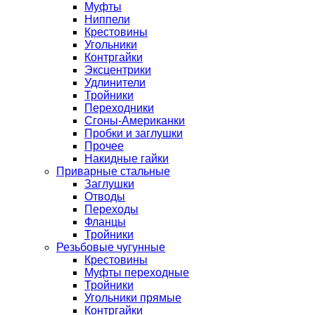
Муфты
Ниппели
Крестовины
Угольники
Контргайки
Эксцентрики
Удлинители
Тройники
Переходники
Сгоны-Американки
Пробки и заглушки
Прочее
Накидные гайки
Приварные стальные
Заглушки
Отводы
Переходы
Фланцы
Тройники
Резьбовые чугунные
Крестовины
Муфты переходные
Тройники
Угольники прямые
Контргайки