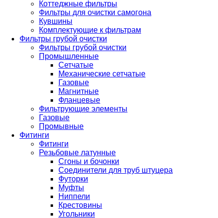
Коттеджные фильтры
Фильтры для очистки самогона
Кувшины
Комплектующие к фильтрам
Фильтры грубой очистки
Фильтры грубой очистки
Промышленные
Сетчатые
Механические сетчатые
Газовые
Магнитные
Фланцевые
Фильтрующие элементы
Газовые
Промывные
Фитинги
Фитинги
Резьбовые латунные
Сгоны и бочонки
Соединители для труб штуцера
Футорки
Муфты
Ниппели
Крестовины
Угольники