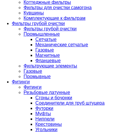
Коттеджные фильтры
Фильтры для очистки самогона
Кувшины
Комплектующие к фильтрам
Фильтры грубой очистки
Фильтры грубой очистки
Промышленные
Сетчатые
Механические сетчатые
Газовые
Магнитные
Фланцевые
Фильтрующие элементы
Газовые
Промывные
Фитинги
Фитинги
Резьбовые латунные
Сгоны и бочонки
Соединители для труб штуцера
Футорки
Муфты
Ниппели
Крестовины
Угольники