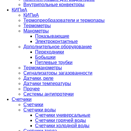
Внутрипольные конвекторы
КИПиА
КИПиА
Термопреобразователи и термопары
Термометры
Манометры
Показывающие
Электроконтактные
Дополнительное оборудование
Переходники
Бобышки
Петлевые трубки
Термоманометры
Сигнализаторы загазованности
Датчики, реле
Датчики температуры
Прочее
Системы антипротечки
Счетчики
Счетчики
Счетчики воды
Счетчики универсальные
Счетчики горячей воды
Счетчики холодной воды
Счетчики тепла