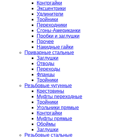
Контргайки
Эксцентрики
Удлинители
Тройники
Переходники
Сгоны-Американки
Пробки и заглушки
Прочее
Накидные гайки
Приварные стальные
Заглушки
Отводы
Переходы
Фланцы
Тройники
Резьбовые чугунные
Крестовины
Муфты переходные
Тройники
Угольники прямые
Контргайки
Муфты прямые
Обоймы
Заглушки
Резьбовые стальные