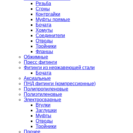
Резьба
Сгоны
Контргайки
Муфты прямые
Бочата
Хомуты
Соединители
Отводы
Тройники
Фланцы
Обжимные
Пресс фитинги
Фитинги из нержавеющей стали
Бочата
Аксиальные
ПНД фитинги (компрессионные)
Полипропиленовые
Полиэтиленовые
Электросварные
Втулки
Заглушки
Муфты
Отводы
Тройники
Прочее