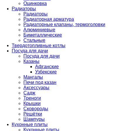
Оцинковка
Радиаторы
Радиаторы
Радиаторная арматура
Радиаторные клапаны, термоголовки
Алюминиевые
Биметаллические
Стальные
Твердотопливные котлы
Посуда для дачи
Посуда для дачи
Казаны
Афганские
Узбекские
Мангалы
Печи под казан
Аксессуары
Садж
Треноги
Крышки
Сковороды
Решётки
Шампуры
Кухонные плиты
Кухонные плиты