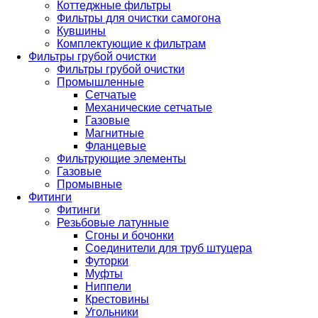
Коттеджные фильтры
Фильтры для очистки самогона
Кувшины
Комплектующие к фильтрам
Фильтры грубой очистки
Фильтры грубой очистки
Промышленные
Сетчатые
Механические сетчатые
Газовые
Магнитные
Фланцевые
Фильтрующие элементы
Газовые
Промывные
Фитинги
Фитинги
Резьбовые латунные
Сгоны и бочонки
Соединители для труб штуцера
Футорки
Муфты
Ниппели
Крестовины
Угольники