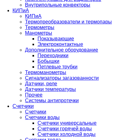
Внутрипольные конвекторы
КИПиА
КИПиА
Термопреобразователи и термопары
Термометры
Манометры
Показывающие
Электроконтактные
Дополнительное оборудование
Переходники
Бобышки
Петлевые трубки
Термоманометры
Сигнализаторы загазованности
Датчики, реле
Датчики температуры
Прочее
Системы антипротечки
Счетчики
Счетчики
Счетчики воды
Счетчики универсальные
Счетчики горячей воды
Счетчики холодной воды
Счетчики тепла