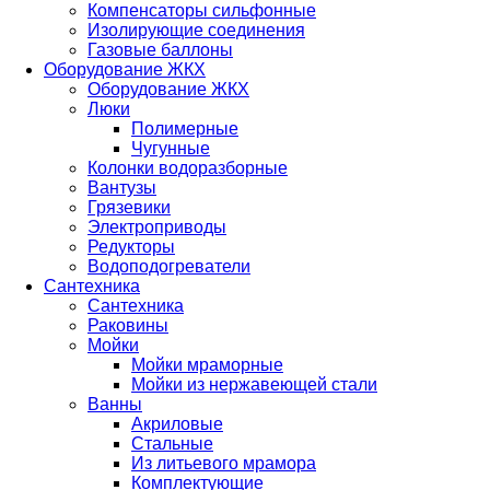
Компенсаторы сильфонные
Изолирующие соединения
Газовые баллоны
Оборудование ЖКХ
Оборудование ЖКХ
Люки
Полимерные
Чугунные
Колонки водоразборные
Вантузы
Грязевики
Электроприводы
Редукторы
Водоподогреватели
Сантехника
Сантехника
Раковины
Мойки
Мойки мраморные
Мойки из нержавеющей стали
Ванны
Акриловые
Стальные
Из литьевого мрамора
Комплектующие