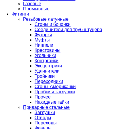
Газовые
Промывные
Фитинги
Резьбовые латунные
Сгоны и бочонки
Соединители для труб штуцера
Футорки
Муфты
Ниппели
Крестовины
Угольники
Контргайки
Эксцентрики
Удлинители
Тройники
Переходники
Сгоны-Американки
Пробки и заглушки
Прочее
Накидные гайки
Приварные стальные
Заглушки
Отводы
Переходы
Фланцы