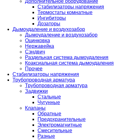
Дополнительное оборудование
Стабилизаторы напряжения
Термостаты комнатные
Ингибиторы
Дозаторы
Дымоудаление и воздухозабор
Дымоудаление и воздухозабор
Оцинковка
Нержавейка
Сэндвич
Раздельная система дымоудаления
Коаксиальная система дымоудаления
Прочее
Стабилизаторы напряжения
Трубопроводная арматура
Трубопроводная арматура
Задвижки
Стальные
Чугунные
Клапаны
Обратные
Предохранительные
Электромагнитные
Смесительные
Разные