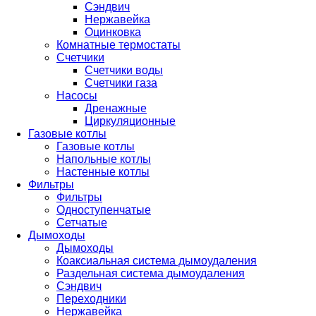
Сэндвич
Нержавейка
Оцинковка
Комнатные термостаты
Счетчики
Счетчики воды
Счетчики газа
Насосы
Дренажные
Циркуляционные
Газовые котлы
Газовые котлы
Напольные котлы
Настенные котлы
Фильтры
Фильтры
Одноступенчатые
Сетчатые
Дымоходы
Дымоходы
Коаксиальная система дымоудаления
Раздельная система дымоудаления
Сэндвич
Переходники
Нержавейка