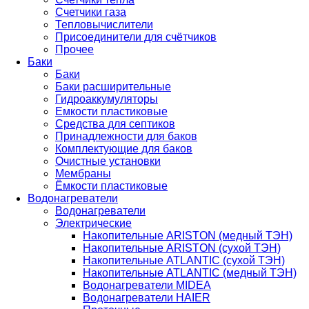
Счетчики газа
Тепловычислители
Присоединители для счётчиков
Прочее
Баки
Баки
Баки расширительные
Гидроаккумуляторы
Емкости пластиковые
Средства для септиков
Принадлежности для баков
Комплектующие для баков
Очистные установки
Мембраны
Ёмкости пластиковые
Водонагреватели
Водонагреватели
Электрические
Накопительные ARISTON (медный ТЭН)
Накопительные ARISTON (сухой ТЭН)
Накопительные ATLANTIC (сухой ТЭН)
Накопительные ATLANTIC (медный ТЭН)
Водонагреватели MIDEA
Водонагреватели HAIER