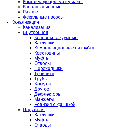
Комплектующие материалы
Канализационные
Разное
Фекальные насосы
Канализация
Канализация
Внутренняя
Клапаны вакуумные
Заглушки
Компенсационные патрубки
Крестовины
Муфты
Отводы
Переходники
Тройники
Трубы
Хомуты
Другое
Дефлекторы
Манжеты
Ревизия с крышкой
Наружная
Заглушки
Муфты
Отводы