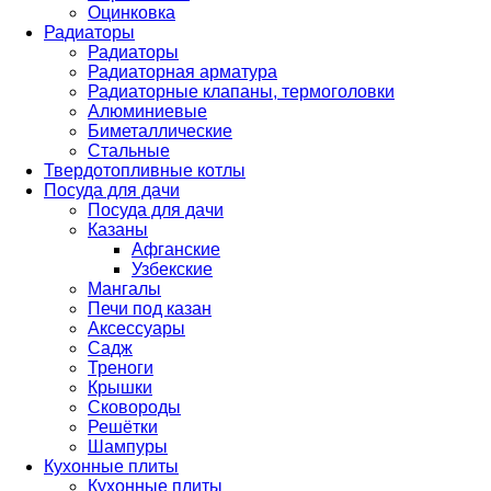
Оцинковка
Радиаторы
Радиаторы
Радиаторная арматура
Радиаторные клапаны, термоголовки
Алюминиевые
Биметаллические
Стальные
Твердотопливные котлы
Посуда для дачи
Посуда для дачи
Казаны
Афганские
Узбекские
Мангалы
Печи под казан
Аксессуары
Садж
Треноги
Крышки
Сковороды
Решётки
Шампуры
Кухонные плиты
Кухонные плиты