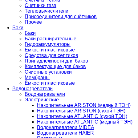
Счетчики газа
Тепловычислители
Присоединители для счётчиков
Прочее
Баки
Баки
Баки расширительные
Гидроаккумуляторы
Емкости пластиковые
Средства для септиков
Принадлежности для баков
Комплектующие для баков
Очистные установки
Мембраны
Ёмкости пластиковые
Водонагреватели
Водонагреватели
Электрические
Накопительные ARISTON (медный ТЭН)
Накопительные ARISTON (сухой ТЭН)
Накопительные ATLANTIC (сухой ТЭН)
Накопительные ATLANTIC (медный ТЭН)
Водонагреватели MIDEA
Водонагреватели HAIER