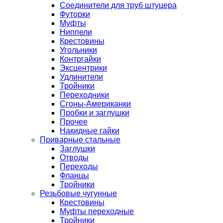
Соединители для труб штуцера
Футорки
Муфты
Ниппели
Крестовины
Угольники
Контргайки
Эксцентрики
Удлинители
Тройники
Переходники
Сгоны-Американки
Пробки и заглушки
Прочее
Накидные гайки
Приварные стальные
Заглушки
Отводы
Переходы
Фланцы
Тройники
Резьбовые чугунные
Крестовины
Муфты переходные
Тройники