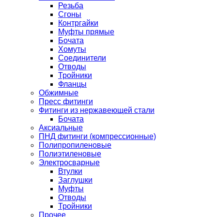
Резьба
Сгоны
Контргайки
Муфты прямые
Бочата
Хомуты
Соединители
Отводы
Тройники
Фланцы
Обжимные
Пресс фитинги
Фитинги из нержавеющей стали
Бочата
Аксиальные
ПНД фитинги (компрессионные)
Полипропиленовые
Полиэтиленовые
Электросварные
Втулки
Заглушки
Муфты
Отводы
Тройники
Прочее