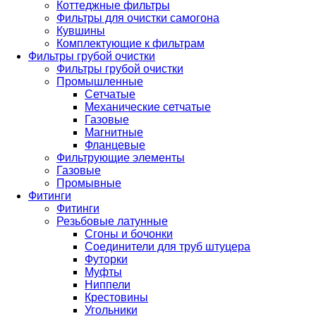
Коттеджные фильтры
Фильтры для очистки самогона
Кувшины
Комплектующие к фильтрам
Фильтры грубой очистки
Фильтры грубой очистки
Промышленные
Сетчатые
Механические сетчатые
Газовые
Магнитные
Фланцевые
Фильтрующие элементы
Газовые
Промывные
Фитинги
Фитинги
Резьбовые латунные
Сгоны и бочонки
Соединители для труб штуцера
Футорки
Муфты
Ниппели
Крестовины
Угольники