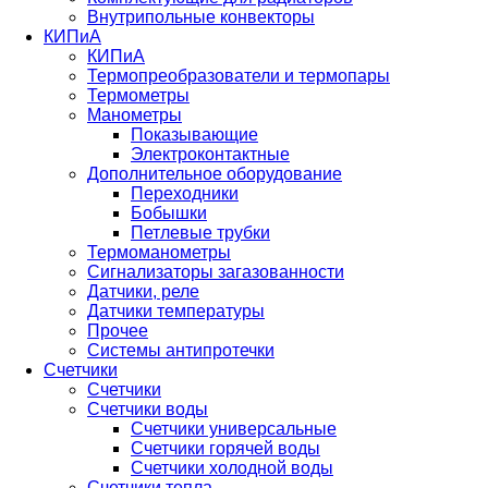
Внутрипольные конвекторы
КИПиА
КИПиА
Термопреобразователи и термопары
Термометры
Манометры
Показывающие
Электроконтактные
Дополнительное оборудование
Переходники
Бобышки
Петлевые трубки
Термоманометры
Сигнализаторы загазованности
Датчики, реле
Датчики температуры
Прочее
Системы антипротечки
Счетчики
Счетчики
Счетчики воды
Счетчики универсальные
Счетчики горячей воды
Счетчики холодной воды
Счетчики тепла