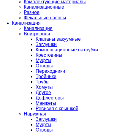
Комплектующие материалы
Канализационные
Разное
Фекальные насосы
Канализация
Канализация
Внутренняя
Клапаны вакуумные
Заглушки
Компенсационные патрубки
Крестовины
Муфты
Отводы
Переходники
Тройники
Трубы
Хомуты
Другое
Дефлекторы
Манжеты
Ревизия с крышкой
Наружная
Заглушки
Муфты
Отводы