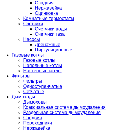
Сэндвич
Нержавейка
Оцинковка
Комнатные термостаты
Счетчики
Счетчики воды
Счетчики газа
Насосы
Дренажные
Циркуляционные
Газовые котлы
Газовые котлы
Напольные котлы
Настенные котлы
Фильтры
Фильтры
Одноступенчатые
Сетчатые
Дымоходы
Дымоходы
Коаксиальная система дымоудаления
Раздельная система дымоудаления
Сэндвич
Переходники
Нержавейка