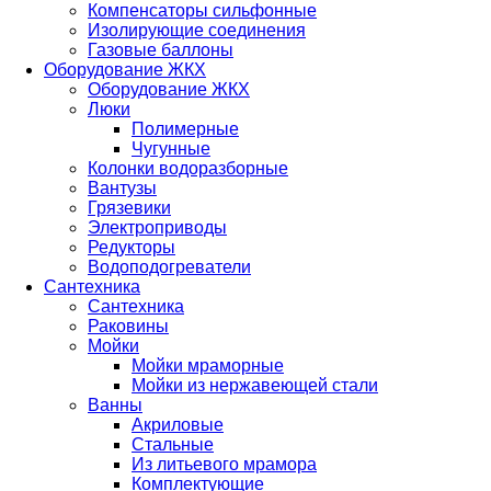
Компенсаторы сильфонные
Изолирующие соединения
Газовые баллоны
Оборудование ЖКХ
Оборудование ЖКХ
Люки
Полимерные
Чугунные
Колонки водоразборные
Вантузы
Грязевики
Электроприводы
Редукторы
Водоподогреватели
Сантехника
Сантехника
Раковины
Мойки
Мойки мраморные
Мойки из нержавеющей стали
Ванны
Акриловые
Стальные
Из литьевого мрамора
Комплектующие