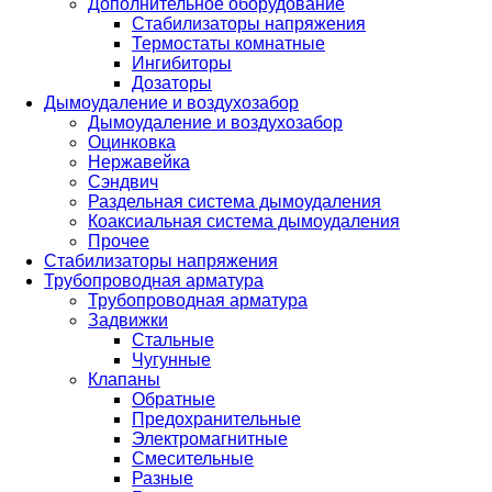
Дополнительное оборудование
Стабилизаторы напряжения
Термостаты комнатные
Ингибиторы
Дозаторы
Дымоудаление и воздухозабор
Дымоудаление и воздухозабор
Оцинковка
Нержавейка
Сэндвич
Раздельная система дымоудаления
Коаксиальная система дымоудаления
Прочее
Стабилизаторы напряжения
Трубопроводная арматура
Трубопроводная арматура
Задвижки
Стальные
Чугунные
Клапаны
Обратные
Предохранительные
Электромагнитные
Смесительные
Разные