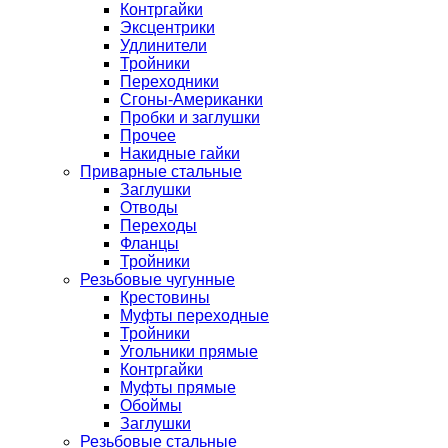
Контргайки
Эксцентрики
Удлинители
Тройники
Переходники
Сгоны-Американки
Пробки и заглушки
Прочее
Накидные гайки
Приварные стальные
Заглушки
Отводы
Переходы
Фланцы
Тройники
Резьбовые чугунные
Крестовины
Муфты переходные
Тройники
Угольники прямые
Контргайки
Муфты прямые
Обоймы
Заглушки
Резьбовые стальные