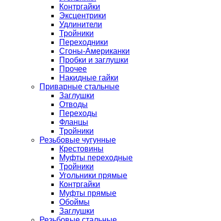
Контргайки
Эксцентрики
Удлинители
Тройники
Переходники
Сгоны-Американки
Пробки и заглушки
Прочее
Накидные гайки
Приварные стальные
Заглушки
Отводы
Переходы
Фланцы
Тройники
Резьбовые чугунные
Крестовины
Муфты переходные
Тройники
Угольники прямые
Контргайки
Муфты прямые
Обоймы
Заглушки
Резьбовые стальные