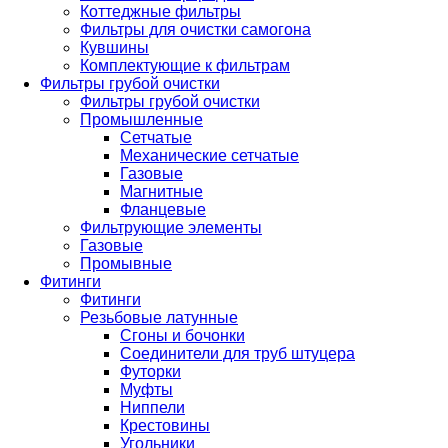
Коттеджные фильтры
Фильтры для очистки самогона
Кувшины
Комплектующие к фильтрам
Фильтры грубой очистки
Фильтры грубой очистки
Промышленные
Сетчатые
Механические сетчатые
Газовые
Магнитные
Фланцевые
Фильтрующие элементы
Газовые
Промывные
Фитинги
Фитинги
Резьбовые латунные
Сгоны и бочонки
Соединители для труб штуцера
Футорки
Муфты
Ниппели
Крестовины
Угольники