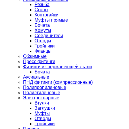
Резьба
Сгоны
Контргайки
Муфты прямые
Бочата
Хомуты
Соединители
Отводы
Тройники
Фланцы
Обжимные
Пресс фитинги
Фитинги из нержавеющей стали
Бочата
Аксиальные
ПНД фитинги (компрессионные)
Полипропиленовые
Полиэтиленовые
Электросварные
Втулки
Заглушки
Муфты
Отводы
Тройники
Прочее