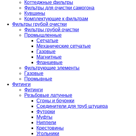
Коттеджные фильтры
Фильтры для очистки самогона
Кувшины
Комплектующие к фильтрам
Фильтры грубой очистки
Фильтры грубой очистки
Промышленные
Сетчатые
Механические сетчатые
Газовые
Магнитные
Фланцевые
Фильтрующие элементы
Газовые
Промывные
Фитинги
Фитинги
Резьбовые латунные
Сгоны и бочонки
Соединители для труб штуцера
Футорки
Муфты
Ниппели
Крестовины
Угольники