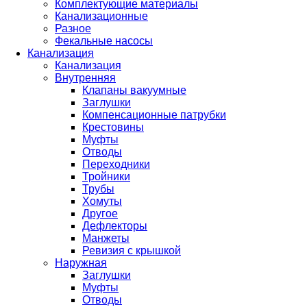
Комплектующие материалы
Канализационные
Разное
Фекальные насосы
Канализация
Канализация
Внутренняя
Клапаны вакуумные
Заглушки
Компенсационные патрубки
Крестовины
Муфты
Отводы
Переходники
Тройники
Трубы
Хомуты
Другое
Дефлекторы
Манжеты
Ревизия с крышкой
Наружная
Заглушки
Муфты
Отводы