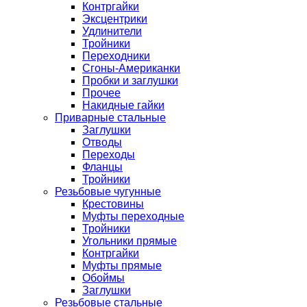
Контргайки
Эксцентрики
Удлинители
Тройники
Переходники
Сгоны-Американки
Пробки и заглушки
Прочее
Накидные гайки
Приварные стальные
Заглушки
Отводы
Переходы
Фланцы
Тройники
Резьбовые чугунные
Крестовины
Муфты переходные
Тройники
Угольники прямые
Контргайки
Муфты прямые
Обоймы
Заглушки
Резьбовые стальные