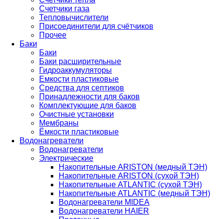
Счетчики газа
Тепловычислители
Присоединители для счётчиков
Прочее
Баки
Баки
Баки расширительные
Гидроаккумуляторы
Емкости пластиковые
Средства для септиков
Принадлежности для баков
Комплектующие для баков
Очистные установки
Мембраны
Ёмкости пластиковые
Водонагреватели
Водонагреватели
Электрические
Накопительные ARISTON (медный ТЭН)
Накопительные ARISTON (сухой ТЭН)
Накопительные ATLANTIC (сухой ТЭН)
Накопительные ATLANTIC (медный ТЭН)
Водонагреватели MIDEA
Водонагреватели HAIER