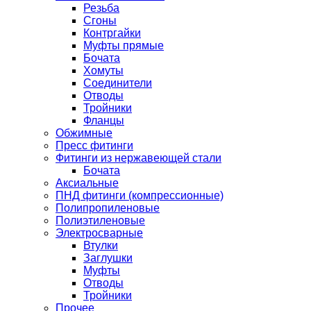
Резьба
Сгоны
Контргайки
Муфты прямые
Бочата
Хомуты
Соединители
Отводы
Тройники
Фланцы
Обжимные
Пресс фитинги
Фитинги из нержавеющей стали
Бочата
Аксиальные
ПНД фитинги (компрессионные)
Полипропиленовые
Полиэтиленовые
Электросварные
Втулки
Заглушки
Муфты
Отводы
Тройники
Прочее