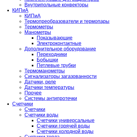
Внутрипольные конвекторы
КИПиА
КИПиА
Термопреобразователи и термопары
Термометры
Манометры
Показывающие
Электроконтактные
Дополнительное оборудование
Переходники
Бобышки
Петлевые трубки
Термоманометры
Сигнализаторы загазованности
Датчики, реле
Датчики температуры
Прочее
Системы антипротечки
Счетчики
Счетчики
Счетчики воды
Счетчики универсальные
Счетчики горячей воды
Счетчики холодной воды
Счетчики тепла