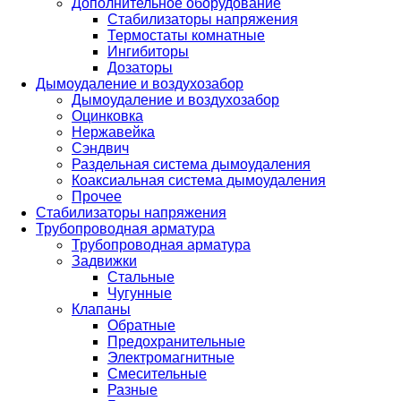
Дополнительное оборудование
Стабилизаторы напряжения
Термостаты комнатные
Ингибиторы
Дозаторы
Дымоудаление и воздухозабор
Дымоудаление и воздухозабор
Оцинковка
Нержавейка
Сэндвич
Раздельная система дымоудаления
Коаксиальная система дымоудаления
Прочее
Стабилизаторы напряжения
Трубопроводная арматура
Трубопроводная арматура
Задвижки
Стальные
Чугунные
Клапаны
Обратные
Предохранительные
Электромагнитные
Смесительные
Разные