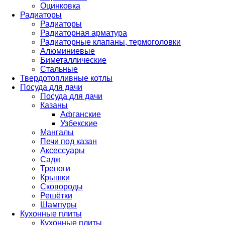
Оцинковка
Радиаторы
Радиаторы
Радиаторная арматура
Радиаторные клапаны, термоголовки
Алюминиевые
Биметаллические
Стальные
Твердотопливные котлы
Посуда для дачи
Посуда для дачи
Казаны
Афганские
Узбекские
Мангалы
Печи под казан
Аксессуары
Садж
Треноги
Крышки
Сковороды
Решётки
Шампуры
Кухонные плиты
Кухонные плиты