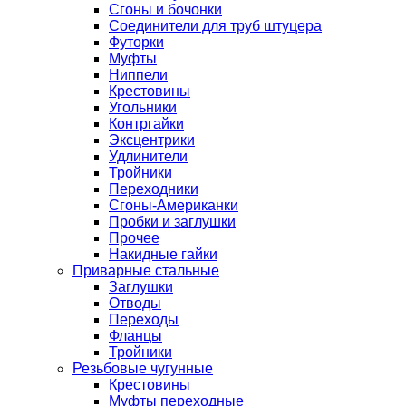
Сгоны и бочонки
Соединители для труб штуцера
Футорки
Муфты
Ниппели
Крестовины
Угольники
Контргайки
Эксцентрики
Удлинители
Тройники
Переходники
Сгоны-Американки
Пробки и заглушки
Прочее
Накидные гайки
Приварные стальные
Заглушки
Отводы
Переходы
Фланцы
Тройники
Резьбовые чугунные
Крестовины
Муфты переходные