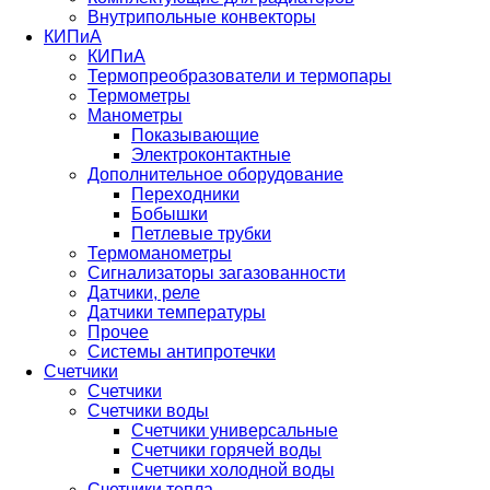
Внутрипольные конвекторы
КИПиА
КИПиА
Термопреобразователи и термопары
Термометры
Манометры
Показывающие
Электроконтактные
Дополнительное оборудование
Переходники
Бобышки
Петлевые трубки
Термоманометры
Сигнализаторы загазованности
Датчики, реле
Датчики температуры
Прочее
Системы антипротечки
Счетчики
Счетчики
Счетчики воды
Счетчики универсальные
Счетчики горячей воды
Счетчики холодной воды
Счетчики тепла