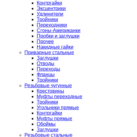
Контргайки
Эксцентрики
Удлинители
Тройники
Переходники
Сгоны-Американки
Пробки и заглушки
Прочее
Накидные гайки
Приварные стальные
Заглушки
Отводы
Переходы
Фланцы
Тройники
Резьбовые чугунные
Крестовины
Муфты переходные
Тройники
Угольники прямые
Контргайки
Муфты прямые
Обоймы
Заглушки
Резьбовые стальные