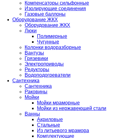
Компенсаторы сильфонные
Изолирующие соединения
Газовые баллоны
Оборудование ЖКХ
Оборудование ЖКХ
Люки
Полимерные
Чугунные
Колонки водоразборные
Вантузы
Грязевики
Электроприводы
Редукторы
Водоподогреватели
Сантехника
Сантехника
Раковины
Мойки
Мойки мраморные
Мойки из нержавеющей стали
Ванны
Акриловые
Стальные
Из литьевого мрамора
Комплектующие