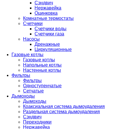
Сэндвич
Нержавейка
Оцинковка
Комнатные термостаты
Счетчики
Счетчики воды
Счетчики газа
Насосы
Дренажные
Циркуляционные
Газовые котлы
Газовые котлы
Напольные котлы
Настенные котлы
Фильтры
Фильтры
Одноступенчатые
Сетчатые
Дымоходы
Дымоходы
Коаксиальная система дымоудаления
Раздельная система дымоудаления
Сэндвич
Переходники
Нержавейка