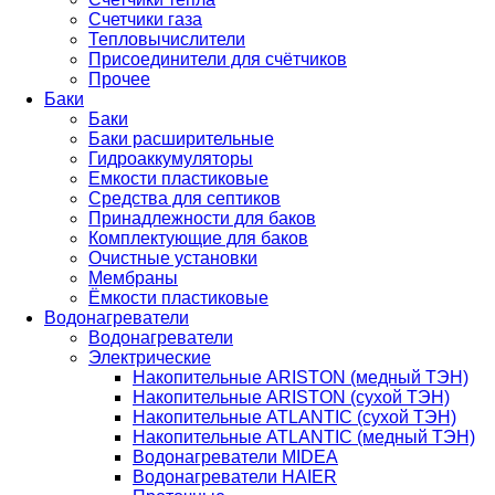
Счетчики газа
Тепловычислители
Присоединители для счётчиков
Прочее
Баки
Баки
Баки расширительные
Гидроаккумуляторы
Емкости пластиковые
Средства для септиков
Принадлежности для баков
Комплектующие для баков
Очистные установки
Мембраны
Ёмкости пластиковые
Водонагреватели
Водонагреватели
Электрические
Накопительные ARISTON (медный ТЭН)
Накопительные ARISTON (сухой ТЭН)
Накопительные ATLANTIC (сухой ТЭН)
Накопительные ATLANTIC (медный ТЭН)
Водонагреватели MIDEA
Водонагреватели HAIER