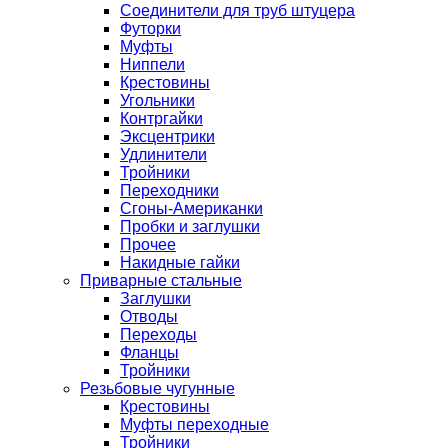
Соединители для труб штуцера
Футорки
Муфты
Ниппели
Крестовины
Угольники
Контргайки
Эксцентрики
Удлинители
Тройники
Переходники
Сгоны-Американки
Пробки и заглушки
Прочее
Накидные гайки
Приварные стальные
Заглушки
Отводы
Переходы
Фланцы
Тройники
Резьбовые чугунные
Крестовины
Муфты переходные
Тройники