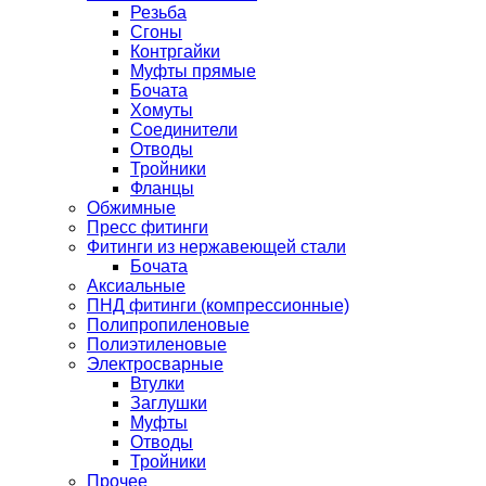
Резьба
Сгоны
Контргайки
Муфты прямые
Бочата
Хомуты
Соединители
Отводы
Тройники
Фланцы
Обжимные
Пресс фитинги
Фитинги из нержавеющей стали
Бочата
Аксиальные
ПНД фитинги (компрессионные)
Полипропиленовые
Полиэтиленовые
Электросварные
Втулки
Заглушки
Муфты
Отводы
Тройники
Прочее