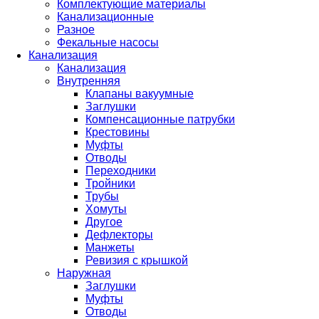
Комплектующие материалы
Канализационные
Разное
Фекальные насосы
Канализация
Канализация
Внутренняя
Клапаны вакуумные
Заглушки
Компенсационные патрубки
Крестовины
Муфты
Отводы
Переходники
Тройники
Трубы
Хомуты
Другое
Дефлекторы
Манжеты
Ревизия с крышкой
Наружная
Заглушки
Муфты
Отводы