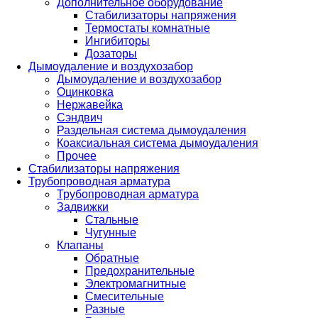
Дополнительное оборудование
Стабилизаторы напряжения
Термостаты комнатные
Ингибиторы
Дозаторы
Дымоудаление и воздухозабор
Дымоудаление и воздухозабор
Оцинковка
Нержавейка
Сэндвич
Раздельная система дымоудаления
Коаксиальная система дымоудаления
Прочее
Стабилизаторы напряжения
Трубопроводная арматура
Трубопроводная арматура
Задвижки
Стальные
Чугунные
Клапаны
Обратные
Предохранительные
Электромагнитные
Смесительные
Разные