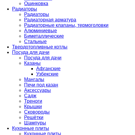
Оцинковка
Радиаторы
Радиаторы
Радиаторная арматура
Радиаторные клапаны, термоголовки
Алюминиевые
Биметаллические
Стальные
Твердотопливные котлы
Посуда для дачи
Посуда для дачи
Казаны
Афганские
Узбекские
Мангалы
Печи под казан
Аксессуары
Садж
Треноги
Крышки
Сковороды
Решётки
Шампуры
Кухонные плиты
Кухонные плиты