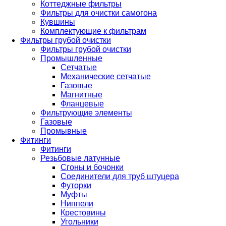
Коттеджные фильтры
Фильтры для очистки самогона
Кувшины
Комплектующие к фильтрам
Фильтры грубой очистки
Фильтры грубой очистки
Промышленные
Сетчатые
Механические сетчатые
Газовые
Магнитные
Фланцевые
Фильтрующие элементы
Газовые
Промывные
Фитинги
Фитинги
Резьбовые латунные
Сгоны и бочонки
Соединители для труб штуцера
Футорки
Муфты
Ниппели
Крестовины
Угольники