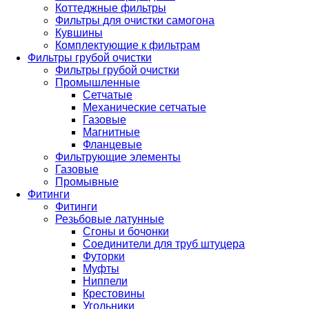
Коттеджные фильтры
Фильтры для очистки самогона
Кувшины
Комплектующие к фильтрам
Фильтры грубой очистки
Фильтры грубой очистки
Промышленные
Сетчатые
Механические сетчатые
Газовые
Магнитные
Фланцевые
Фильтрующие элементы
Газовые
Промывные
Фитинги
Фитинги
Резьбовые латунные
Сгоны и бочонки
Соединители для труб штуцера
Футорки
Муфты
Ниппели
Крестовины
Угольники