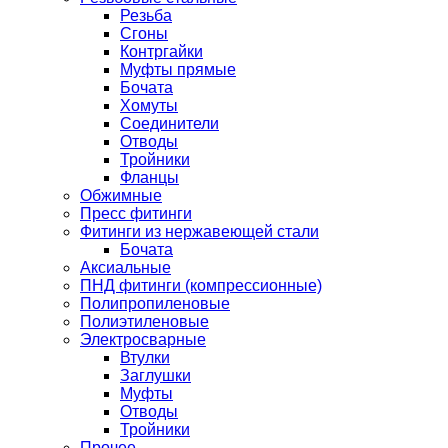
Резьба
Сгоны
Контргайки
Муфты прямые
Бочата
Хомуты
Соединители
Отводы
Тройники
Фланцы
Обжимные
Пресс фитинги
Фитинги из нержавеющей стали
Бочата
Аксиальные
ПНД фитинги (компрессионные)
Полипропиленовые
Полиэтиленовые
Электросварные
Втулки
Заглушки
Муфты
Отводы
Тройники
Прочее