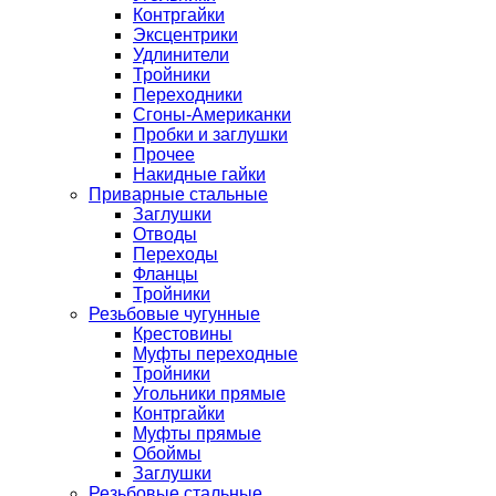
Контргайки
Эксцентрики
Удлинители
Тройники
Переходники
Сгоны-Американки
Пробки и заглушки
Прочее
Накидные гайки
Приварные стальные
Заглушки
Отводы
Переходы
Фланцы
Тройники
Резьбовые чугунные
Крестовины
Муфты переходные
Тройники
Угольники прямые
Контргайки
Муфты прямые
Обоймы
Заглушки
Резьбовые стальные