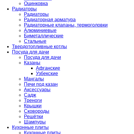
Оцинковка
Радиаторы
Радиаторы
Радиаторная арматура
Радиаторные клапаны, термоголовки
Алюминиевые
Биметаллические
Стальные
Твердотопливные котлы
Посуда для дачи
Посуда для дачи
Казаны
Афганские
Узбекские
Мангалы
Печи под казан
Аксессуары
Садж
Треноги
Крышки
Сковороды
Решётки
Шампуры
Кухонные плиты
Кухонные плиты