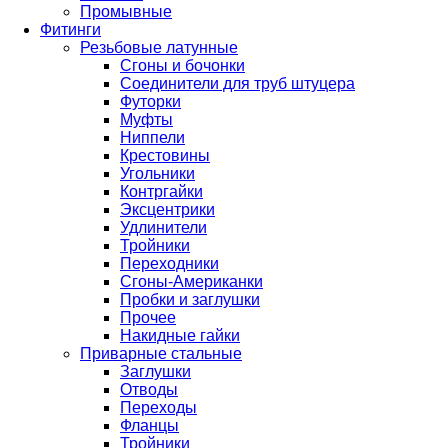
Промывные
Фитинги
Резьбовые латунные
Сгоны и бочонки
Соединители для труб штуцера
Футорки
Муфты
Ниппели
Крестовины
Угольники
Контргайки
Эксцентрики
Удлинители
Тройники
Переходники
Сгоны-Американки
Пробки и заглушки
Прочее
Накидные гайки
Приварные стальные
Заглушки
Отводы
Переходы
Фланцы
Тройники