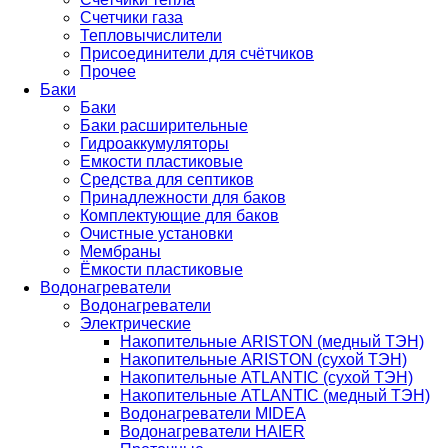
Счетчики газа
Тепловычислители
Присоединители для счётчиков
Прочее
Баки
Баки
Баки расширительные
Гидроаккумуляторы
Емкости пластиковые
Средства для септиков
Принадлежности для баков
Комплектующие для баков
Очистные установки
Мембраны
Ёмкости пластиковые
Водонагреватели
Водонагреватели
Электрические
Накопительные ARISTON (медный ТЭН)
Накопительные ARISTON (сухой ТЭН)
Накопительные ATLANTIC (сухой ТЭН)
Накопительные ATLANTIC (медный ТЭН)
Водонагреватели MIDEA
Водонагреватели HAIER