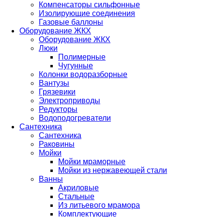
Компенсаторы сильфонные
Изолирующие соединения
Газовые баллоны
Оборудование ЖКХ
Оборудование ЖКХ
Люки
Полимерные
Чугунные
Колонки водоразборные
Вантузы
Грязевики
Электроприводы
Редукторы
Водоподогреватели
Сантехника
Сантехника
Раковины
Мойки
Мойки мраморные
Мойки из нержавеющей стали
Ванны
Акриловые
Стальные
Из литьевого мрамора
Комплектующие