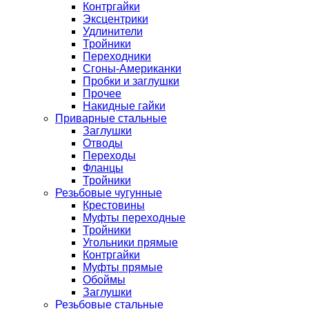
Контргайки
Эксцентрики
Удлинители
Тройники
Переходники
Сгоны-Американки
Пробки и заглушки
Прочее
Накидные гайки
Приварные стальные
Заглушки
Отводы
Переходы
Фланцы
Тройники
Резьбовые чугунные
Крестовины
Муфты переходные
Тройники
Угольники прямые
Контргайки
Муфты прямые
Обоймы
Заглушки
Резьбовые стальные