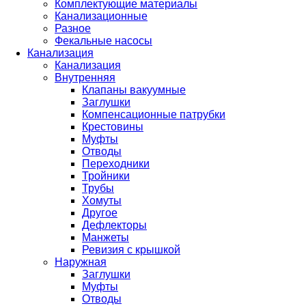
Комплектующие материалы
Канализационные
Разное
Фекальные насосы
Канализация
Канализация
Внутренняя
Клапаны вакуумные
Заглушки
Компенсационные патрубки
Крестовины
Муфты
Отводы
Переходники
Тройники
Трубы
Хомуты
Другое
Дефлекторы
Манжеты
Ревизия с крышкой
Наружная
Заглушки
Муфты
Отводы