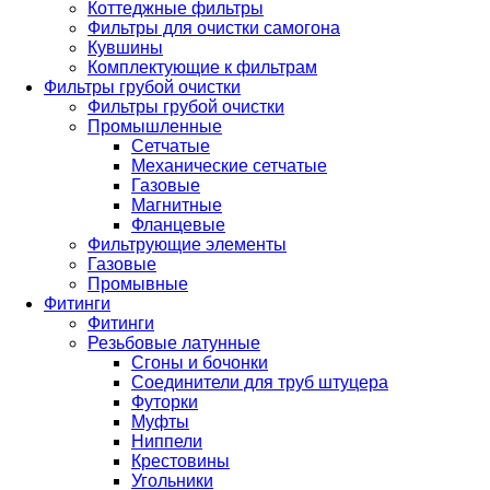
Коттеджные фильтры
Фильтры для очистки самогона
Кувшины
Комплектующие к фильтрам
Фильтры грубой очистки
Фильтры грубой очистки
Промышленные
Сетчатые
Механические сетчатые
Газовые
Магнитные
Фланцевые
Фильтрующие элементы
Газовые
Промывные
Фитинги
Фитинги
Резьбовые латунные
Сгоны и бочонки
Соединители для труб штуцера
Футорки
Муфты
Ниппели
Крестовины
Угольники