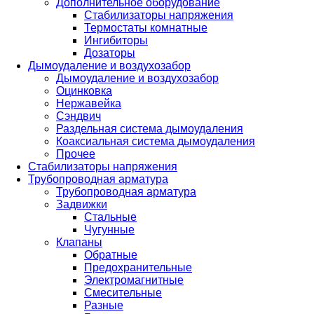
Дополнительное оборудование
Стабилизаторы напряжения
Термостаты комнатные
Ингибиторы
Дозаторы
Дымоудаление и воздухозабор
Дымоудаление и воздухозабор
Оцинковка
Нержавейка
Сэндвич
Раздельная система дымоудаления
Коаксиальная система дымоудаления
Прочее
Стабилизаторы напряжения
Трубопроводная арматура
Трубопроводная арматура
Задвижки
Стальные
Чугунные
Клапаны
Обратные
Предохранительные
Электромагнитные
Смесительные
Разные