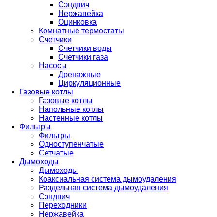
Сэндвич
Нержавейка
Оцинковка
Комнатные термостаты
Счетчики
Счетчики воды
Счетчики газа
Насосы
Дренажные
Циркуляционные
Газовые котлы
Газовые котлы
Напольные котлы
Настенные котлы
Фильтры
Фильтры
Одноступенчатые
Сетчатые
Дымоходы
Дымоходы
Коаксиальная система дымоудаления
Раздельная система дымоудаления
Сэндвич
Переходники
Нержавейка