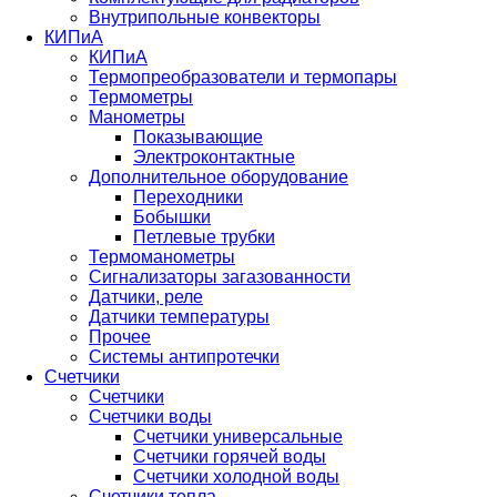
Внутрипольные конвекторы
КИПиА
КИПиА
Термопреобразователи и термопары
Термометры
Манометры
Показывающие
Электроконтактные
Дополнительное оборудование
Переходники
Бобышки
Петлевые трубки
Термоманометры
Сигнализаторы загазованности
Датчики, реле
Датчики температуры
Прочее
Системы антипротечки
Счетчики
Счетчики
Счетчики воды
Счетчики универсальные
Счетчики горячей воды
Счетчики холодной воды
Счетчики тепла