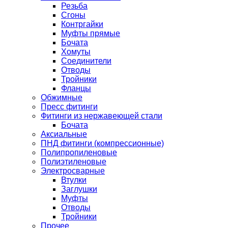
Резьба
Сгоны
Контргайки
Муфты прямые
Бочата
Хомуты
Соединители
Отводы
Тройники
Фланцы
Обжимные
Пресс фитинги
Фитинги из нержавеющей стали
Бочата
Аксиальные
ПНД фитинги (компрессионные)
Полипропиленовые
Полиэтиленовые
Электросварные
Втулки
Заглушки
Муфты
Отводы
Тройники
Прочее