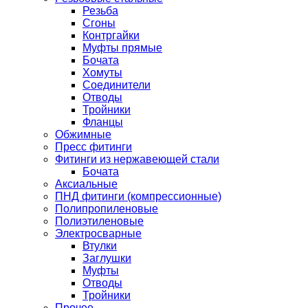
Резьба
Сгоны
Контргайки
Муфты прямые
Бочата
Хомуты
Соединители
Отводы
Тройники
Фланцы
Обжимные
Пресс фитинги
Фитинги из нержавеющей стали
Бочата
Аксиальные
ПНД фитинги (компрессионные)
Полипропиленовые
Полиэтиленовые
Электросварные
Втулки
Заглушки
Муфты
Отводы
Тройники
Прочее