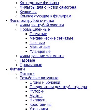
Коттеджные фильтры
Фильтры для очистки самогона
Кувшины
Комплектующие к фильтрам
Фильтры грубой очистки
Фильтры грубой очистки
Промышленные
Сетчатые
Механические сетчатые
Газовые
Магнитные
Фланцевые
Фильтрующие элементы
Газовые
Промывные
Фитинги
Фитинги
Резьбовые латунные
Сгоны и бочонки
Соединители для труб штуцера
Футорки
Муфты
Ниппели
Крестовины
Угольники