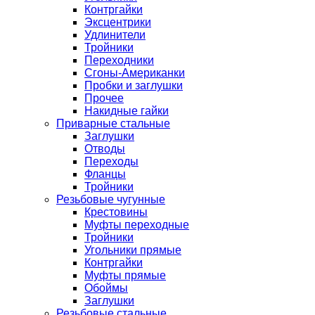
Контргайки
Эксцентрики
Удлинители
Тройники
Переходники
Сгоны-Американки
Пробки и заглушки
Прочее
Накидные гайки
Приварные стальные
Заглушки
Отводы
Переходы
Фланцы
Тройники
Резьбовые чугунные
Крестовины
Муфты переходные
Тройники
Угольники прямые
Контргайки
Муфты прямые
Обоймы
Заглушки
Резьбовые стальные