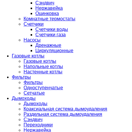
Сэндвич
Нержавейка
Оцинковка
Комнатные термостаты
Счетчики
Счетчики воды
Счетчики газа
Насосы
Дренажные
Циркуляционные
Газовые котлы
Газовые котлы
Напольные котлы
Настенные котлы
Фильтры
Фильтры
Одноступенчатые
Сетчатые
Дымоходы
Дымоходы
Коаксиальная система дымоудаления
Раздельная система дымоудаления
Сэндвич
Переходники
Нержавейка