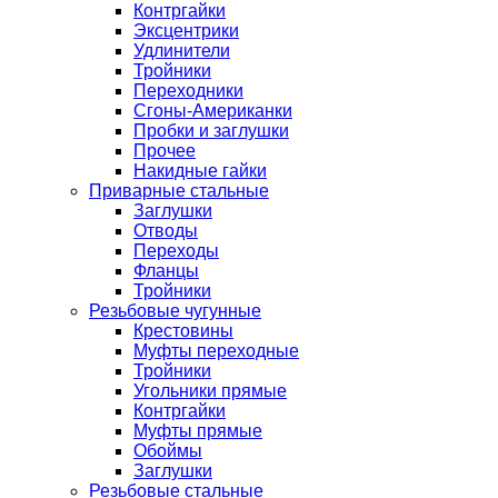
Контргайки
Эксцентрики
Удлинители
Тройники
Переходники
Сгоны-Американки
Пробки и заглушки
Прочее
Накидные гайки
Приварные стальные
Заглушки
Отводы
Переходы
Фланцы
Тройники
Резьбовые чугунные
Крестовины
Муфты переходные
Тройники
Угольники прямые
Контргайки
Муфты прямые
Обоймы
Заглушки
Резьбовые стальные