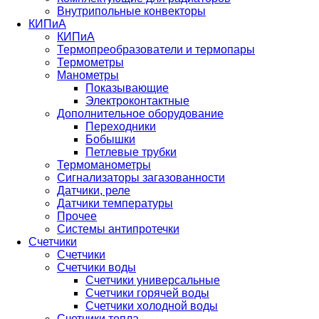
Внутрипольные конвекторы
КИПиА
КИПиА
Термопреобразователи и термопары
Термометры
Манометры
Показывающие
Электроконтактные
Дополнительное оборудование
Переходники
Бобышки
Петлевые трубки
Термоманометры
Сигнализаторы загазованности
Датчики, реле
Датчики температуры
Прочее
Системы антипротечки
Счетчики
Счетчики
Счетчики воды
Счетчики универсальные
Счетчики горячей воды
Счетчики холодной воды
Счетчики тепла