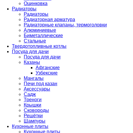
Оцинковка
Радиаторы
Радиаторы
Радиаторная арматура
Радиаторные клапаны, термоголовки
Алюминиевые
Биметаллические
Стальные
Твердотопливные котлы
Посуда для дачи
Посуда для дачи
Казаны
Афганские
Узбекские
Мангалы
Печи под казан
Аксессуары
Садж
Треноги
Крышки
Сковороды
Решётки
Шампуры
Кухонные плиты
Кухонные плиты