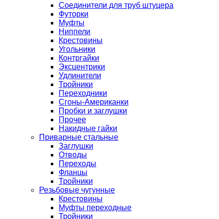
Соединители для труб штуцера
Футорки
Муфты
Ниппели
Крестовины
Угольники
Контргайки
Эксцентрики
Удлинители
Тройники
Переходники
Сгоны-Американки
Пробки и заглушки
Прочее
Накидные гайки
Приварные стальные
Заглушки
Отводы
Переходы
Фланцы
Тройники
Резьбовые чугунные
Крестовины
Муфты переходные
Тройники