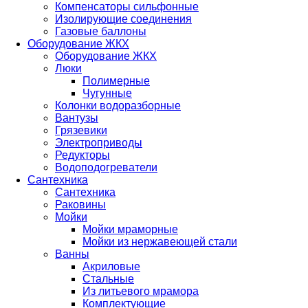
Компенсаторы сильфонные
Изолирующие соединения
Газовые баллоны
Оборудование ЖКХ
Оборудование ЖКХ
Люки
Полимерные
Чугунные
Колонки водоразборные
Вантузы
Грязевики
Электроприводы
Редукторы
Водоподогреватели
Сантехника
Сантехника
Раковины
Мойки
Мойки мраморные
Мойки из нержавеющей стали
Ванны
Акриловые
Стальные
Из литьевого мрамора
Комплектующие