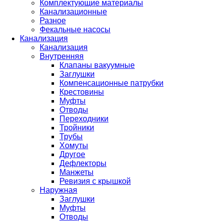
Комплектующие материалы
Канализационные
Разное
Фекальные насосы
Канализация
Канализация
Внутренняя
Клапаны вакуумные
Заглушки
Компенсационные патрубки
Крестовины
Муфты
Отводы
Переходники
Тройники
Трубы
Хомуты
Другое
Дефлекторы
Манжеты
Ревизия с крышкой
Наружная
Заглушки
Муфты
Отводы