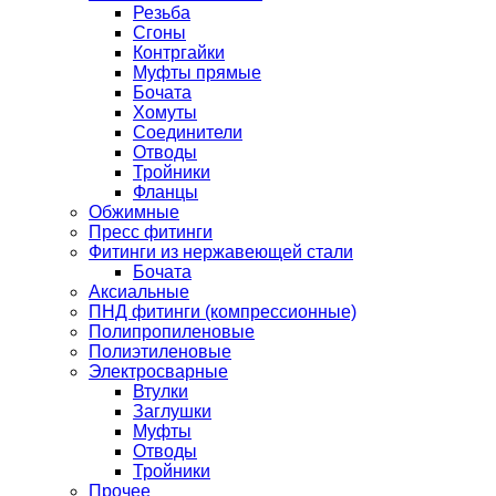
Резьба
Сгоны
Контргайки
Муфты прямые
Бочата
Хомуты
Соединители
Отводы
Тройники
Фланцы
Обжимные
Пресс фитинги
Фитинги из нержавеющей стали
Бочата
Аксиальные
ПНД фитинги (компрессионные)
Полипропиленовые
Полиэтиленовые
Электросварные
Втулки
Заглушки
Муфты
Отводы
Тройники
Прочее