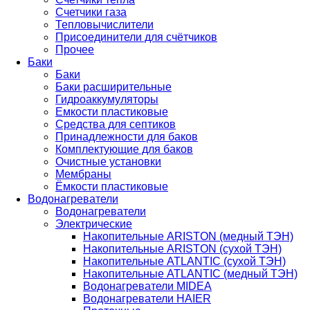
Счетчики газа
Тепловычислители
Присоединители для счётчиков
Прочее
Баки
Баки
Баки расширительные
Гидроаккумуляторы
Емкости пластиковые
Средства для септиков
Принадлежности для баков
Комплектующие для баков
Очистные установки
Мембраны
Ёмкости пластиковые
Водонагреватели
Водонагреватели
Электрические
Накопительные ARISTON (медный ТЭН)
Накопительные ARISTON (сухой ТЭН)
Накопительные ATLANTIC (сухой ТЭН)
Накопительные ATLANTIC (медный ТЭН)
Водонагреватели MIDEA
Водонагреватели HAIER