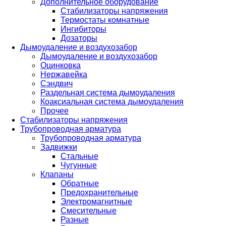
Дополнительное оборудование
Стабилизаторы напряжения
Термостаты комнатные
Ингибиторы
Дозаторы
Дымоудаление и воздухозабор
Дымоудаление и воздухозабор
Оцинковка
Нержавейка
Сэндвич
Раздельная система дымоудаления
Коаксиальная система дымоудаления
Прочее
Стабилизаторы напряжения
Трубопроводная арматура
Трубопроводная арматура
Задвижки
Стальные
Чугунные
Клапаны
Обратные
Предохранительные
Электромагнитные
Смесительные
Разные