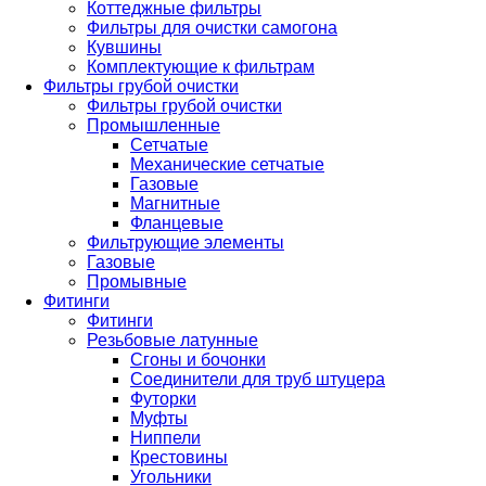
Коттеджные фильтры
Фильтры для очистки самогона
Кувшины
Комплектующие к фильтрам
Фильтры грубой очистки
Фильтры грубой очистки
Промышленные
Сетчатые
Механические сетчатые
Газовые
Магнитные
Фланцевые
Фильтрующие элементы
Газовые
Промывные
Фитинги
Фитинги
Резьбовые латунные
Сгоны и бочонки
Соединители для труб штуцера
Футорки
Муфты
Ниппели
Крестовины
Угольники