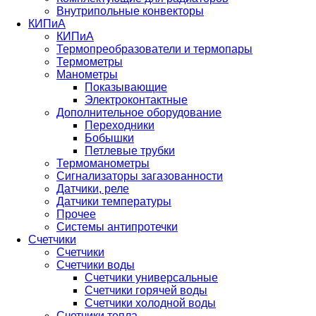
Внутрипольные конвекторы
КИПиА
КИПиА
Термопреобразователи и термопары
Термометры
Манометры
Показывающие
Электроконтактные
Дополнительное оборудование
Переходники
Бобышки
Петлевые трубки
Термоманометры
Сигнализаторы загазованности
Датчики, реле
Датчики температуры
Прочее
Системы антипротечки
Счетчики
Счетчики
Счетчики воды
Счетчики универсальные
Счетчики горячей воды
Счетчики холодной воды
Счетчики тепла