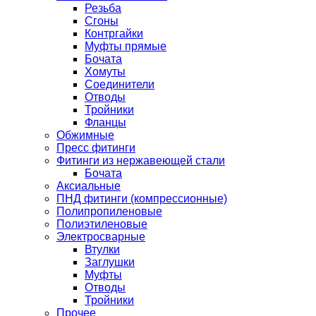
Резьба
Сгоны
Контргайки
Муфты прямые
Бочата
Хомуты
Соединители
Отводы
Тройники
Фланцы
Обжимные
Пресс фитинги
Фитинги из нержавеющей стали
Бочата
Аксиальные
ПНД фитинги (компрессионные)
Полипропиленовые
Полиэтиленовые
Электросварные
Втулки
Заглушки
Муфты
Отводы
Тройники
Прочее