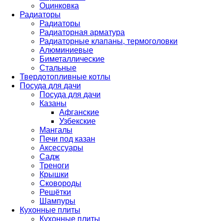
Оцинковка
Радиаторы
Радиаторы
Радиаторная арматура
Радиаторные клапаны, термоголовки
Алюминиевые
Биметаллические
Стальные
Твердотопливные котлы
Посуда для дачи
Посуда для дачи
Казаны
Афганские
Узбекские
Мангалы
Печи под казан
Аксессуары
Садж
Треноги
Крышки
Сковороды
Решётки
Шампуры
Кухонные плиты
Кухонные плиты