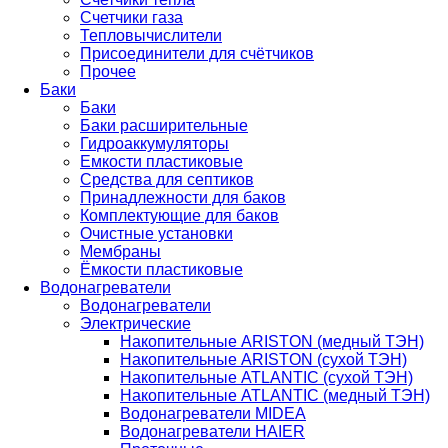
Счетчики газа
Тепловычислители
Присоединители для счётчиков
Прочее
Баки
Баки
Баки расширительные
Гидроаккумуляторы
Емкости пластиковые
Средства для септиков
Принадлежности для баков
Комплектующие для баков
Очистные установки
Мембраны
Ёмкости пластиковые
Водонагреватели
Водонагреватели
Электрические
Накопительные ARISTON (медный ТЭН)
Накопительные ARISTON (сухой ТЭН)
Накопительные ATLANTIC (сухой ТЭН)
Накопительные ATLANTIC (медный ТЭН)
Водонагреватели MIDEA
Водонагреватели HAIER