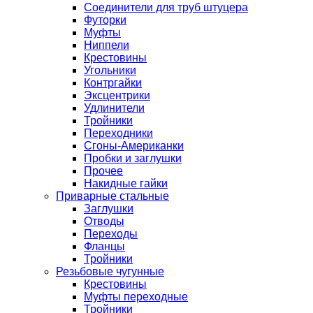
Соединители для труб штуцера
Футорки
Муфты
Ниппели
Крестовины
Угольники
Контргайки
Эксцентрики
Удлинители
Тройники
Переходники
Сгоны-Американки
Пробки и заглушки
Прочее
Накидные гайки
Приварные стальные
Заглушки
Отводы
Переходы
Фланцы
Тройники
Резьбовые чугунные
Крестовины
Муфты переходные
Тройники