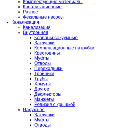
Комплектующие материалы
Канализационные
Разное
Фекальные насосы
Канализация
Канализация
Внутренняя
Клапаны вакуумные
Заглушки
Компенсационные патрубки
Крестовины
Муфты
Отводы
Переходники
Тройники
Трубы
Хомуты
Другое
Дефлекторы
Манжеты
Ревизия с крышкой
Наружная
Заглушки
Муфты
Отводы