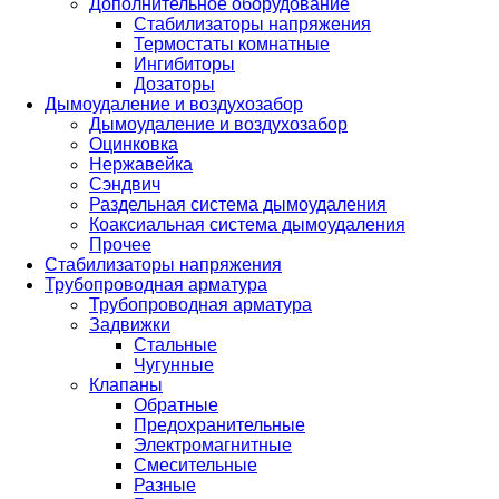
Дополнительное оборудование
Стабилизаторы напряжения
Термостаты комнатные
Ингибиторы
Дозаторы
Дымоудаление и воздухозабор
Дымоудаление и воздухозабор
Оцинковка
Нержавейка
Сэндвич
Раздельная система дымоудаления
Коаксиальная система дымоудаления
Прочее
Стабилизаторы напряжения
Трубопроводная арматура
Трубопроводная арматура
Задвижки
Стальные
Чугунные
Клапаны
Обратные
Предохранительные
Электромагнитные
Смесительные
Разные