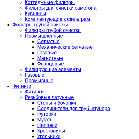
Коттеджные фильтры
Фильтры для очистки самогона
Кувшины
Комплектующие к фильтрам
Фильтры грубой очистки
Фильтры грубой очистки
Промышленные
Сетчатые
Механические сетчатые
Газовые
Магнитные
Фланцевые
Фильтрующие элементы
Газовые
Промывные
Фитинги
Фитинги
Резьбовые латунные
Сгоны и бочонки
Соединители для труб штуцера
Футорки
Муфты
Ниппели
Крестовины
Угольники