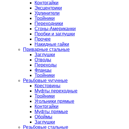
Контргайки
Эксцентрики
Удлинители
Тройники
Переходники
Сгоны-Американки
Пробки и заглушки
Прочее
Накидные гайки
Приварные стальные
Заглушки
Отводы
Переходы
Фланцы
Тройники
Резьбовые чугунные
Крестовины
Муфты переходные
Тройники
Угольники прямые
Контргайки
Муфты прямые
Обоймы
Заглушки
Резьбовые стальные