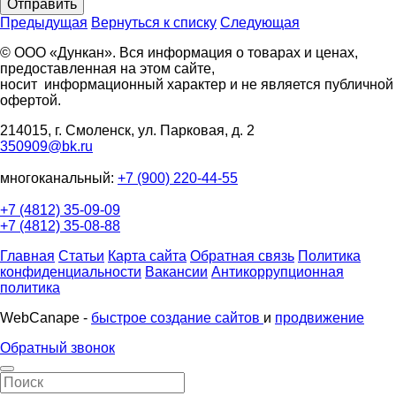
Отправить
Предыдущая
Вернуться к списку
Следующая
© ООО «Дункан». Вся информация о товарах и ценах,
предоставленная на этом сайте,
носит информационный характер и не является публичной
офертой.
214015, г. Смоленск, ул. Парковая, д. 2
350909@bk.ru
многоканальный:
+7 (900) 220-44-55
+7 (4812) 35-09-09
+7 (4812) 35-08-88
Главная
Статьи
Карта сайта
Обратная связь
Политика
конфиденциальности
Вакансии
Антикоррупционная
политика
WebCanape -
быстрое создание сайтов
и
продвижение
Обратный звонок