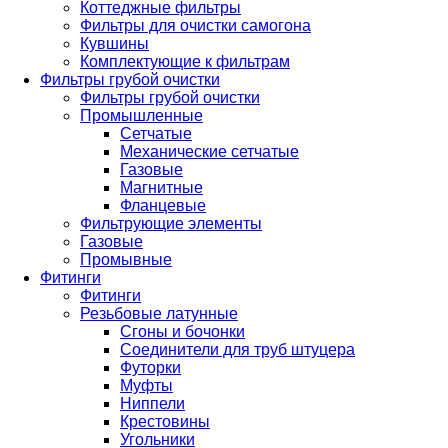
Коттеджные фильтры
Фильтры для очистки самогона
Кувшины
Комплектующие к фильтрам
Фильтры грубой очистки
Фильтры грубой очистки
Промышленные
Сетчатые
Механические сетчатые
Газовые
Магнитные
Фланцевые
Фильтрующие элементы
Газовые
Промывные
Фитинги
Фитинги
Резьбовые латунные
Сгоны и бочонки
Соединители для труб штуцера
Футорки
Муфты
Ниппели
Крестовины
Угольники