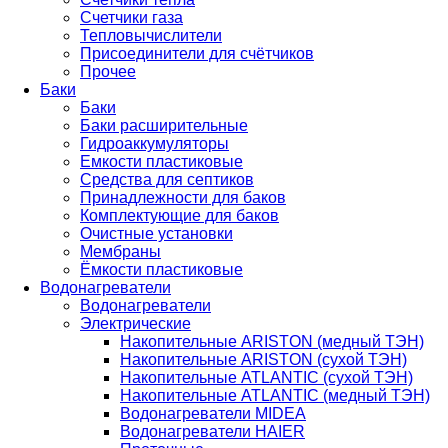
Счетчики газа
Тепловычислители
Присоединители для счётчиков
Прочее
Баки
Баки
Баки расширительные
Гидроаккумуляторы
Емкости пластиковые
Средства для септиков
Принадлежности для баков
Комплектующие для баков
Очистные установки
Мембраны
Ёмкости пластиковые
Водонагреватели
Водонагреватели
Электрические
Накопительные ARISTON (медный ТЭН)
Накопительные ARISTON (сухой ТЭН)
Накопительные ATLANTIC (сухой ТЭН)
Накопительные ATLANTIC (медный ТЭН)
Водонагреватели MIDEA
Водонагреватели HAIER