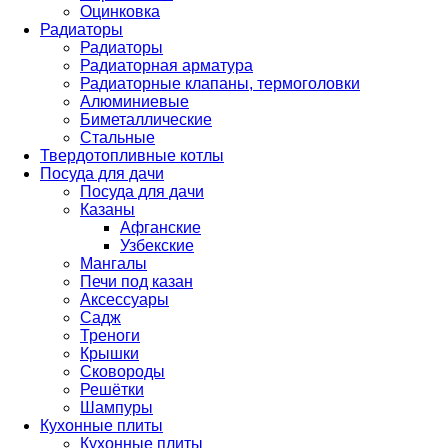
Оцинковка
Радиаторы
Радиаторы
Радиаторная арматура
Радиаторные клапаны, термоголовки
Алюминиевые
Биметаллические
Стальные
Твердотопливные котлы
Посуда для дачи
Посуда для дачи
Казаны
Афганские
Узбекские
Мангалы
Печи под казан
Аксессуары
Садж
Треноги
Крышки
Сковороды
Решётки
Шампуры
Кухонные плиты
Кухонные плиты