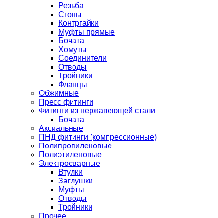
Резьба
Сгоны
Контргайки
Муфты прямые
Бочата
Хомуты
Соединители
Отводы
Тройники
Фланцы
Обжимные
Пресс фитинги
Фитинги из нержавеющей стали
Бочата
Аксиальные
ПНД фитинги (компрессионные)
Полипропиленовые
Полиэтиленовые
Электросварные
Втулки
Заглушки
Муфты
Отводы
Тройники
Прочее