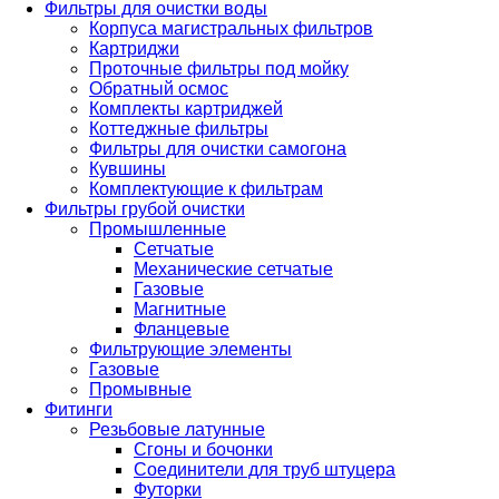
Фильтры для очистки воды
Корпуса магистральных фильтров
Картриджи
Проточные фильтры под мойку
Обратный осмос
Комплекты картриджей
Коттеджные фильтры
Фильтры для очистки самогона
Кувшины
Комплектующие к фильтрам
Фильтры грубой очистки
Промышленные
Сетчатые
Механические сетчатые
Газовые
Магнитные
Фланцевые
Фильтрующие элементы
Газовые
Промывные
Фитинги
Резьбовые латунные
Сгоны и бочонки
Соединители для труб штуцера
Футорки