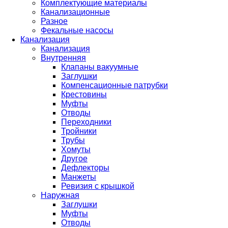
Комплектующие материалы
Канализационные
Разное
Фекальные насосы
Канализация
Канализация
Внутренняя
Клапаны вакуумные
Заглушки
Компенсационные патрубки
Крестовины
Муфты
Отводы
Переходники
Тройники
Трубы
Хомуты
Другое
Дефлекторы
Манжеты
Ревизия с крышкой
Наружная
Заглушки
Муфты
Отводы