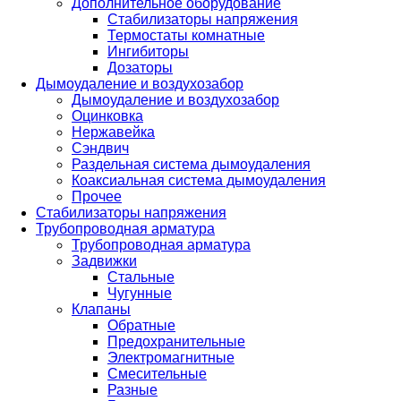
Дополнительное оборудование
Стабилизаторы напряжения
Термостаты комнатные
Ингибиторы
Дозаторы
Дымоудаление и воздухозабор
Дымоудаление и воздухозабор
Оцинковка
Нержавейка
Сэндвич
Раздельная система дымоудаления
Коаксиальная система дымоудаления
Прочее
Стабилизаторы напряжения
Трубопроводная арматура
Трубопроводная арматура
Задвижки
Стальные
Чугунные
Клапаны
Обратные
Предохранительные
Электромагнитные
Смесительные
Разные