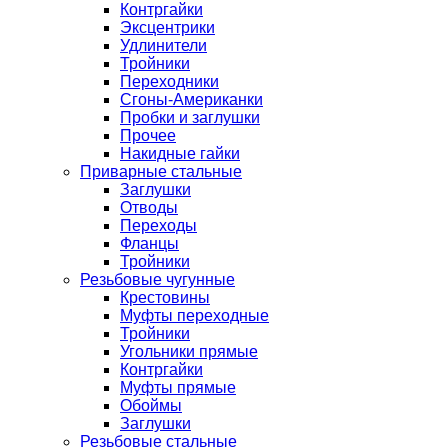
Контргайки
Эксцентрики
Удлинители
Тройники
Переходники
Сгоны-Американки
Пробки и заглушки
Прочее
Накидные гайки
Приварные стальные
Заглушки
Отводы
Переходы
Фланцы
Тройники
Резьбовые чугунные
Крестовины
Муфты переходные
Тройники
Угольники прямые
Контргайки
Муфты прямые
Обоймы
Заглушки
Резьбовые стальные