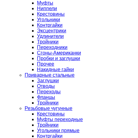
Муфты
Ниппели
Крестовины
Угольники
Контргайки
Эксцентрики
Удлинители
Тройники
Переходники
Сгоны-Американки
Пробки и заглушки
Прочее
Накидные гайки
Приварные стальные
Заглушки
Отводы
Переходы
Фланцы
Тройники
Резьбовые чугунные
Крестовины
Муфты переходные
Тройники
Угольники прямые
Контргайки