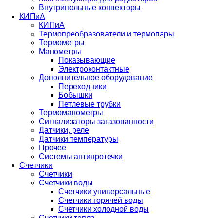
Внутрипольные конвекторы
КИПиА
КИПиА
Термопреобразователи и термопары
Термометры
Манометры
Показывающие
Электроконтактные
Дополнительное оборудование
Переходники
Бобышки
Петлевые трубки
Термоманометры
Сигнализаторы загазованности
Датчики, реле
Датчики температуры
Прочее
Системы антипротечки
Счетчики
Счетчики
Счетчики воды
Счетчики универсальные
Счетчики горячей воды
Счетчики холодной воды
Счетчики тепла