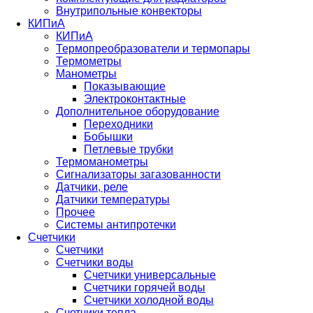
Внутрипольные конвекторы
КИПиА
КИПиА
Термопреобразователи и термопары
Термометры
Манометры
Показывающие
Электроконтактные
Дополнительное оборудование
Переходники
Бобышки
Петлевые трубки
Термоманометры
Сигнализаторы загазованности
Датчики, реле
Датчики температуры
Прочее
Системы антипротечки
Счетчики
Счетчики
Счетчики воды
Счетчики универсальные
Счетчики горячей воды
Счетчики холодной воды
Счетчики тепла