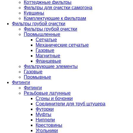
Коттеджные фильтры
Фильтры для очистки самогона
Кувшины
Комплектующие к фильтрам
Фильтры грубой очистки
Фильтры грубой очистки
Промышленные
Сетчатые
Механические сетчатые
Газовые
Магнитные
Фланцевые
Фильтрующие элементы
Газовые
Промывные
Фитинги
Фитинги
Резьбовые латунные
Сгоны и бочонки
Соединители для труб штуцера
Футорки
Муфты
Ниппели
Крестовины
Угольники