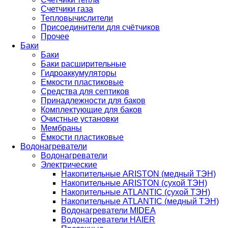
Счетчики газа
Тепловычислители
Присоединители для счётчиков
Прочее
Баки
Баки
Баки расширительные
Гидроаккумуляторы
Емкости пластиковые
Средства для септиков
Принадлежности для баков
Комплектующие для баков
Очистные установки
Мембраны
Ёмкости пластиковые
Водонагреватели
Водонагреватели
Электрические
Накопительные ARISTON (медный ТЭН)
Накопительные ARISTON (сухой ТЭН)
Накопительные ATLANTIC (сухой ТЭН)
Накопительные ATLANTIC (медный ТЭН)
Водонагреватели MIDEA
Водонагреватели HAIER