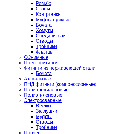
Резьба
Сгоны
Контргайки
Муфты прямые
Бочата
Хомуты
Соединители
Отводы
Тройники
Фланцы
Обжимные
Пресс фитинги
Фитинги из нержавеющей стали
Бочата
Аксиальные
ПНД фитинги (компрессионные)
Полипропиленовые
Полиэтиленовые
Электросварные
Втулки
Заглушки
Муфты
Отводы
Тройники
Прочее