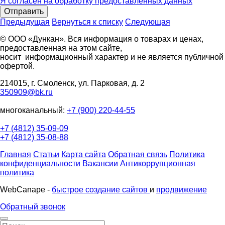
Я согласен на обработку предоставленных данных
Отправить
Предыдущая
Вернуться к списку
Следующая
© ООО «Дункан». Вся информация о товарах и ценах,
предоставленная на этом сайте,
носит информационный характер и не является публичной
офертой.
214015, г. Смоленск, ул. Парковая, д. 2
350909@bk.ru
многоканальный:
+7 (900) 220-44-55
+7 (4812) 35-09-09
+7 (4812) 35-08-88
Главная
Статьи
Карта сайта
Обратная связь
Политика
конфиденциальности
Вакансии
Антикоррупционная
политика
WebCanape -
быстрое создание сайтов
и
продвижение
Обратный звонок