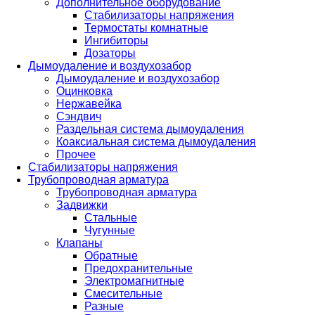
Дополнительное оборудование
Стабилизаторы напряжения
Термостаты комнатные
Ингибиторы
Дозаторы
Дымоудаление и воздухозабор
Дымоудаление и воздухозабор
Оцинковка
Нержавейка
Сэндвич
Раздельная система дымоудаления
Коаксиальная система дымоудаления
Прочее
Стабилизаторы напряжения
Трубопроводная арматура
Трубопроводная арматура
Задвижки
Стальные
Чугунные
Клапаны
Обратные
Предохранительные
Электромагнитные
Смесительные
Разные