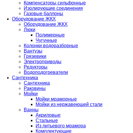
Компенсаторы сильфонные
Изолирующие соединения
Газовые баллоны
Оборудование ЖКХ
Оборудование ЖКХ
Люки
Полимерные
Чугунные
Колонки водоразборные
Вантузы
Грязевики
Электроприводы
Редукторы
Водоподогреватели
Сантехника
Сантехника
Раковины
Мойки
Мойки мраморные
Мойки из нержавеющей стали
Ванны
Акриловые
Стальные
Из литьевого мрамора
Комплектующие