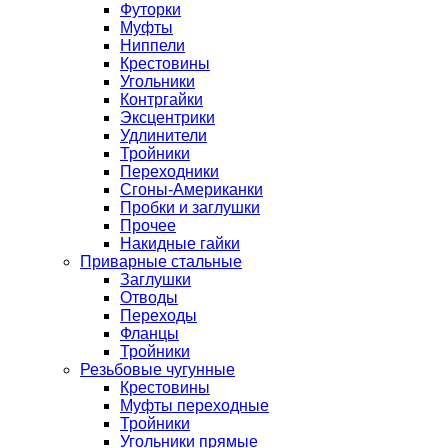
Футорки
Муфты
Ниппели
Крестовины
Угольники
Контргайки
Эксцентрики
Удлинители
Тройники
Переходники
Сгоны-Американки
Пробки и заглушки
Прочее
Накидные гайки
Приварные стальные
Заглушки
Отводы
Переходы
Фланцы
Тройники
Резьбовые чугунные
Крестовины
Муфты переходные
Тройники
Угольники прямые