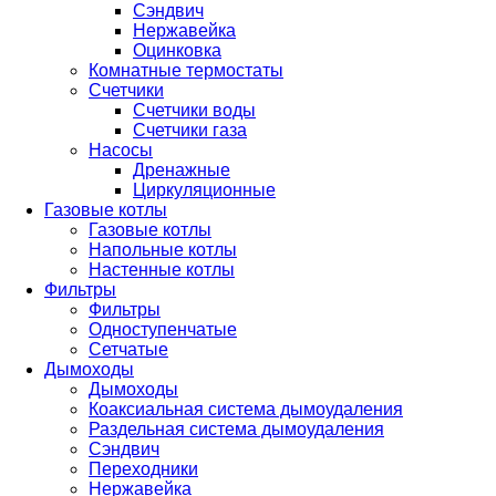
Сэндвич
Нержавейка
Оцинковка
Комнатные термостаты
Счетчики
Счетчики воды
Счетчики газа
Насосы
Дренажные
Циркуляционные
Газовые котлы
Газовые котлы
Напольные котлы
Настенные котлы
Фильтры
Фильтры
Одноступенчатые
Сетчатые
Дымоходы
Дымоходы
Коаксиальная система дымоудаления
Раздельная система дымоудаления
Сэндвич
Переходники
Нержавейка