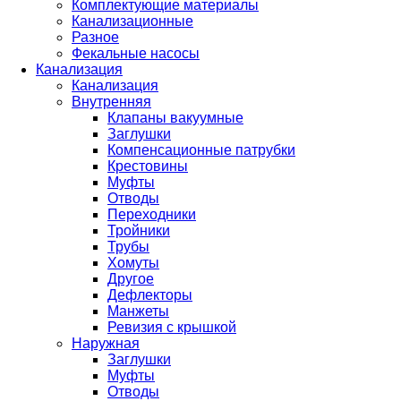
Комплектующие материалы
Канализационные
Разное
Фекальные насосы
Канализация
Канализация
Внутренняя
Клапаны вакуумные
Заглушки
Компенсационные патрубки
Крестовины
Муфты
Отводы
Переходники
Тройники
Трубы
Хомуты
Другое
Дефлекторы
Манжеты
Ревизия с крышкой
Наружная
Заглушки
Муфты
Отводы