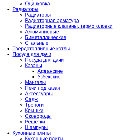
Оцинковка
Радиаторы
Радиаторы
Радиаторная арматура
Радиаторные клапаны, термоголовки
Алюминиевые
Биметаллические
Стальные
Твердотопливные котлы
Посуда для дачи
Посуда для дачи
Казаны
Афганские
Узбекские
Мангалы
Печи под казан
Аксессуары
Садж
Треноги
Крышки
Сковороды
Решётки
Шампуры
Кухонные плиты
Кухонные плиты