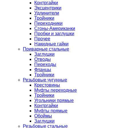
Контргайки
Эксцентрики
Удлинители
Тройники
Переходники
Сгоны-Американки
Пробки и заглушки
Прочее
Накидные гайки
Приварные стальные
Заглушки
Отводы
Переходы
Фланцы
Тройники
Резьбовые чугунные
Крестовины
Муфты переходные
Тройники
Угольники прямые
Контргайки
Муфты прямые
Обоймы
Заглушки
Резьбовые стальные