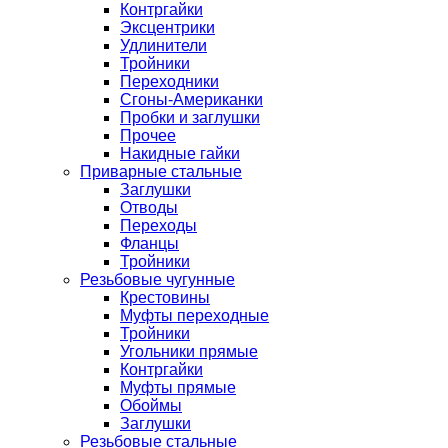
Контргайки
Эксцентрики
Удлинители
Тройники
Переходники
Сгоны-Американки
Пробки и заглушки
Прочее
Накидные гайки
Приварные стальные
Заглушки
Отводы
Переходы
Фланцы
Тройники
Резьбовые чугунные
Крестовины
Муфты переходные
Тройники
Угольники прямые
Контргайки
Муфты прямые
Обоймы
Заглушки
Резьбовые стальные