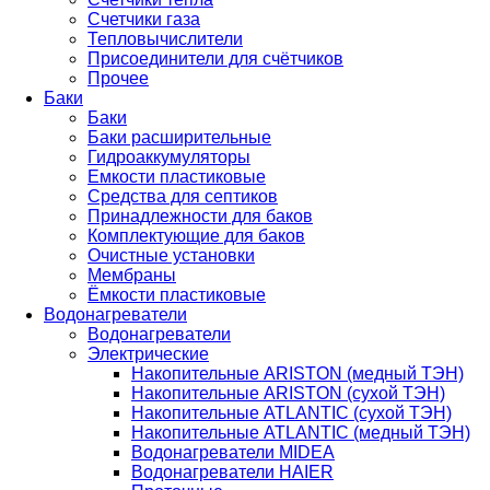
Счетчики газа
Тепловычислители
Присоединители для счётчиков
Прочее
Баки
Баки
Баки расширительные
Гидроаккумуляторы
Емкости пластиковые
Средства для септиков
Принадлежности для баков
Комплектующие для баков
Очистные установки
Мембраны
Ёмкости пластиковые
Водонагреватели
Водонагреватели
Электрические
Накопительные ARISTON (медный ТЭН)
Накопительные ARISTON (сухой ТЭН)
Накопительные ATLANTIC (сухой ТЭН)
Накопительные ATLANTIC (медный ТЭН)
Водонагреватели MIDEA
Водонагреватели HAIER