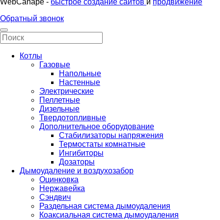
WebCanape -
быстрое создание сайтов
и
продвижение
Обратный звонок
Котлы
Газовые
Напольные
Настенные
Электрические
Пеллетные
Дизельные
Твердотопливные
Дополнительное оборудование
Стабилизаторы напряжения
Термостаты комнатные
Ингибиторы
Дозаторы
Дымоудаление и воздухозабор
Оцинковка
Нержавейка
Сэндвич
Раздельная система дымоудаления
Коаксиальная система дымоудаления