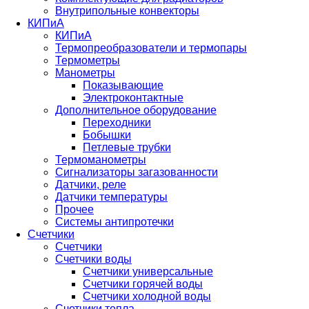
Внутрипольные конвекторы
КИПиА
КИПиА
Термопреобразователи и термопары
Термометры
Манометры
Показывающие
Электроконтактные
Дополнительное оборудование
Переходники
Бобышки
Петлевые трубки
Термоманометры
Сигнализаторы загазованности
Датчики, реле
Датчики температуры
Прочее
Системы антипротечки
Счетчики
Счетчики
Счетчики воды
Счетчики универсальные
Счетчики горячей воды
Счетчики холодной воды
Счетчики тепла