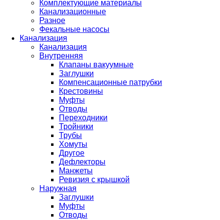
Комплектующие материалы
Канализационные
Разное
Фекальные насосы
Канализация
Канализация
Внутренняя
Клапаны вакуумные
Заглушки
Компенсационные патрубки
Крестовины
Муфты
Отводы
Переходники
Тройники
Трубы
Хомуты
Другое
Дефлекторы
Манжеты
Ревизия с крышкой
Наружная
Заглушки
Муфты
Отводы