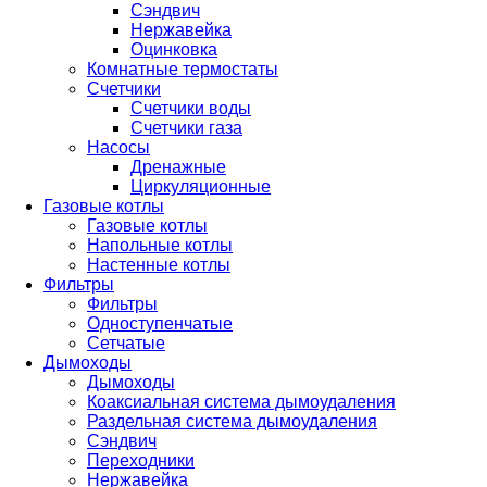
Сэндвич
Нержавейка
Оцинковка
Комнатные термостаты
Счетчики
Счетчики воды
Счетчики газа
Насосы
Дренажные
Циркуляционные
Газовые котлы
Газовые котлы
Напольные котлы
Настенные котлы
Фильтры
Фильтры
Одноступенчатые
Сетчатые
Дымоходы
Дымоходы
Коаксиальная система дымоудаления
Раздельная система дымоудаления
Сэндвич
Переходники
Нержавейка