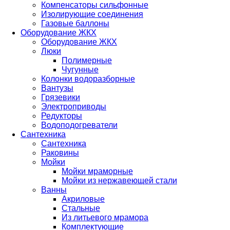
Компенсаторы сильфонные
Изолирующие соединения
Газовые баллоны
Оборудование ЖКХ
Оборудование ЖКХ
Люки
Полимерные
Чугунные
Колонки водоразборные
Вантузы
Грязевики
Электроприводы
Редукторы
Водоподогреватели
Сантехника
Сантехника
Раковины
Мойки
Мойки мраморные
Мойки из нержавеющей стали
Ванны
Акриловые
Стальные
Из литьевого мрамора
Комплектующие