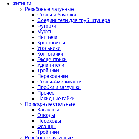
Фитинги
Резьбовые латунные
Сгоны и бочонки
Соединители для труб штуцера
Футорки
Муфты
Ниппели
Крестовины
Угольники
Контргайки
Эксцентрики
Удлинители
Тройники
Переходники
Сгоны-Американки
Пробки и заглушки
Прочее
Накидные гайки
Приварные стальные
Заглушки
Отводы
Переходы
Фланцы
Тройники
Резьбовые чугунные