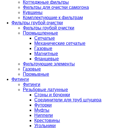
Коттеджные фильтры
Фильтры для очистки самогона
Кувшины
Комплектующие к фильтрам
Фильтры грубой очистки
Фильтры грубой очистки
Промышленные
Сетчатые
Механические сетчатые
Газовые
Магнитные
Фланцевые
Фильтрующие элементы
Газовые
Промывные
Фитинги
Фитинги
Резьбовые латунные
Сгоны и бочонки
Соединители для труб штуцера
Футорки
Муфты
Ниппели
Крестовины
Угольники