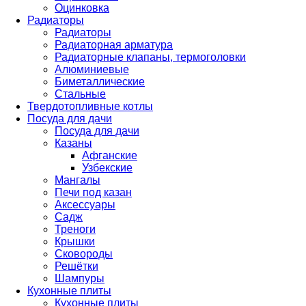
Оцинковка
Радиаторы
Радиаторы
Радиаторная арматура
Радиаторные клапаны, термоголовки
Алюминиевые
Биметаллические
Стальные
Твердотопливные котлы
Посуда для дачи
Посуда для дачи
Казаны
Афганские
Узбекские
Мангалы
Печи под казан
Аксессуары
Садж
Треноги
Крышки
Сковороды
Решётки
Шампуры
Кухонные плиты
Кухонные плиты