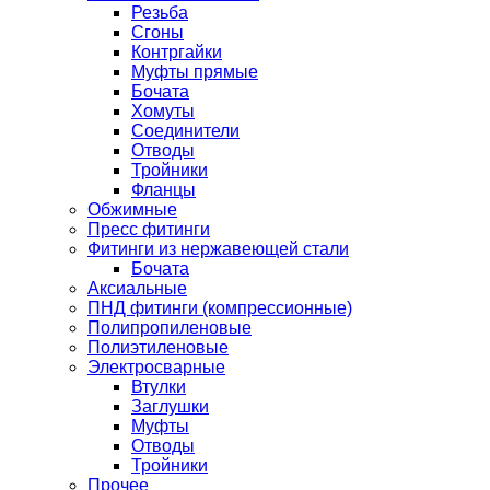
Резьба
Сгоны
Контргайки
Муфты прямые
Бочата
Хомуты
Соединители
Отводы
Тройники
Фланцы
Обжимные
Пресс фитинги
Фитинги из нержавеющей стали
Бочата
Аксиальные
ПНД фитинги (компрессионные)
Полипропиленовые
Полиэтиленовые
Электросварные
Втулки
Заглушки
Муфты
Отводы
Тройники
Прочее