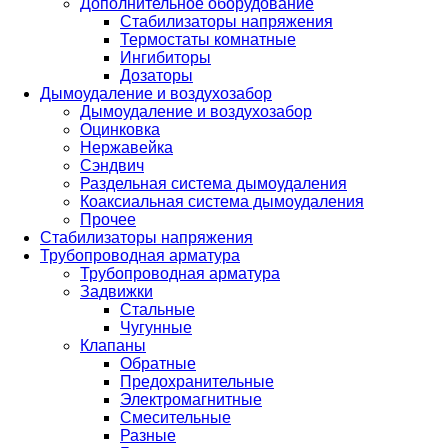
Дополнительное оборудование
Стабилизаторы напряжения
Термостаты комнатные
Ингибиторы
Дозаторы
Дымоудаление и воздухозабор
Дымоудаление и воздухозабор
Оцинковка
Нержавейка
Сэндвич
Раздельная система дымоудаления
Коаксиальная система дымоудаления
Прочее
Стабилизаторы напряжения
Трубопроводная арматура
Трубопроводная арматура
Задвижки
Стальные
Чугунные
Клапаны
Обратные
Предохранительные
Электромагнитные
Смесительные
Разные