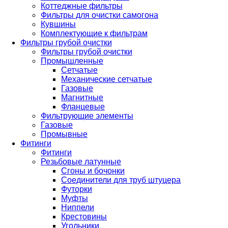
Коттеджные фильтры
Фильтры для очистки самогона
Кувшины
Комплектующие к фильтрам
Фильтры грубой очистки
Фильтры грубой очистки
Промышленные
Сетчатые
Механические сетчатые
Газовые
Магнитные
Фланцевые
Фильтрующие элементы
Газовые
Промывные
Фитинги
Фитинги
Резьбовые латунные
Сгоны и бочонки
Соединители для труб штуцера
Футорки
Муфты
Ниппели
Крестовины
Угольники