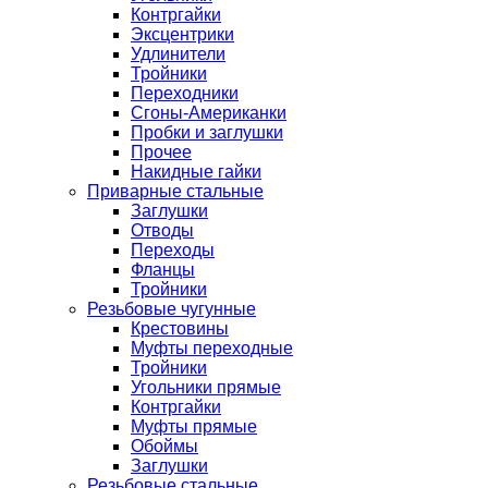
Контргайки
Эксцентрики
Удлинители
Тройники
Переходники
Сгоны-Американки
Пробки и заглушки
Прочее
Накидные гайки
Приварные стальные
Заглушки
Отводы
Переходы
Фланцы
Тройники
Резьбовые чугунные
Крестовины
Муфты переходные
Тройники
Угольники прямые
Контргайки
Муфты прямые
Обоймы
Заглушки
Резьбовые стальные