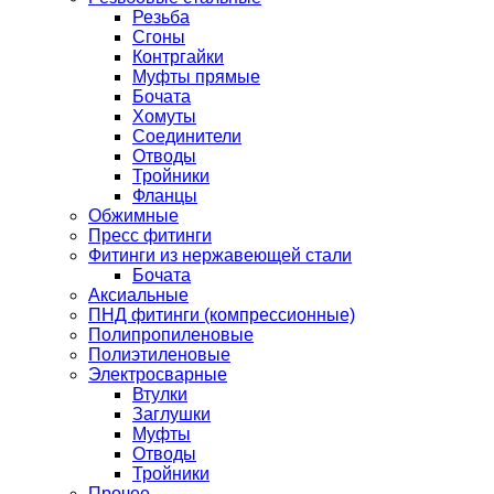
Резьба
Сгоны
Контргайки
Муфты прямые
Бочата
Хомуты
Соединители
Отводы
Тройники
Фланцы
Обжимные
Пресс фитинги
Фитинги из нержавеющей стали
Бочата
Аксиальные
ПНД фитинги (компрессионные)
Полипропиленовые
Полиэтиленовые
Электросварные
Втулки
Заглушки
Муфты
Отводы
Тройники
Прочее