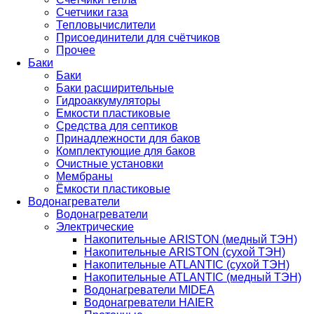
Счетчики газа
Тепловычислители
Присоединители для счётчиков
Прочее
Баки
Баки
Баки расширительные
Гидроаккумуляторы
Емкости пластиковые
Средства для септиков
Принадлежности для баков
Комплектующие для баков
Очистные установки
Мембраны
Ёмкости пластиковые
Водонагреватели
Водонагреватели
Электрические
Накопительные ARISTON (медный ТЭН)
Накопительные ARISTON (сухой ТЭН)
Накопительные ATLANTIC (сухой ТЭН)
Накопительные ATLANTIC (медный ТЭН)
Водонагреватели MIDEA
Водонагреватели HAIER