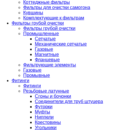
Коттеджные фильтры
Фильтры для очистки самогона
Кувшины
Комплектующие к фильтрам
Фильтры грубой очистки
Фильтры грубой очистки
Промышленные
Сетчатые
Механические сетчатые
Газовые
Магнитные
Фланцевые
Фильтрующие элементы
Газовые
Промывные
Фитинги
Фитинги
Резьбовые латунные
Сгоны и бочонки
Соединители для труб штуцера
Футорки
Муфты
Ниппели
Крестовины
Угольники