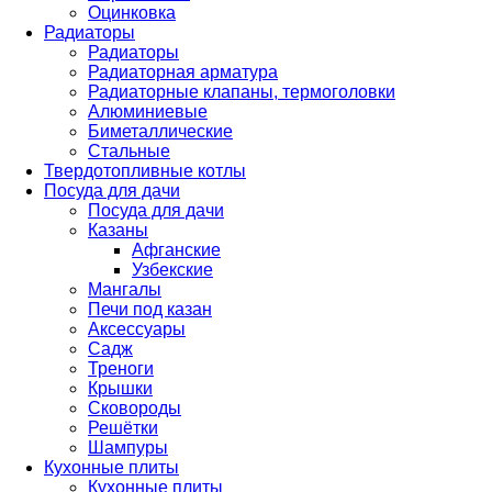
Оцинковка
Радиаторы
Радиаторы
Радиаторная арматура
Радиаторные клапаны, термоголовки
Алюминиевые
Биметаллические
Стальные
Твердотопливные котлы
Посуда для дачи
Посуда для дачи
Казаны
Афганские
Узбекские
Мангалы
Печи под казан
Аксессуары
Садж
Треноги
Крышки
Сковороды
Решётки
Шампуры
Кухонные плиты
Кухонные плиты