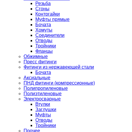
Резьба
Сгоны
Контргайки
Муфты прямые
Бочата
Хомуты
Соединители
Отводы
Тройники
Фланцы
Обжимные
Пресс фитинги
Фитинги из нержавеющей стали
Бочата
Аксиальные
ПНД фитинги (компрессионные)
Полипропиленовые
Полиэтиленовые
Электросварные
Втулки
Заглушки
Муфты
Отводы
Тройники
Прочее