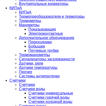
Внутрипольные конвекторы
КИПиА
КИПиА
Термопреобразователи и термопары
Термометры
Манометры
Показывающие
Электроконтактные
Дополнительное оборудование
Переходники
Бобышки
Петлевые трубки
Термоманометры
Сигнализаторы загазованности
Датчики, реле
Датчики температуры
Прочее
Системы антипротечки
Счетчики
Счетчики
Счетчики воды
Счетчики универсальные
Счетчики горячей воды
Счетчики холодной воды
Счетчики тепла