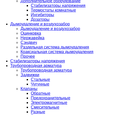
Дополнительное оборудование
Стабилизаторы напряжения
Термостаты комнатные
Ингибиторы
Дозаторы
Дымоудаление и воздухозабор
Дымоудаление и воздухозабор
Оцинковка
Нержавейка
Сэндвич
Раздельная система дымоудаления
Коаксиальная система дымоудаления
Прочее
Стабилизаторы напряжения
Трубопроводная арматура
Трубопроводная арматура
Задвижки
Стальные
Чугунные
Клапаны
Обратные
Предохранительные
Электромагнитные
Смесительные
Разные