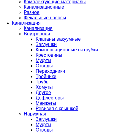
Комплектующие материалы
Канализационные
Разное
Фекальные насосы
Канализация
Канализация
Внутренняя
Клапаны вакуумные
Заглушки
Компенсационные патрубки
Крестовины
Муфты
Отводы
Переходники
Тройники
Трубы
Хомуты
Другое
Дефлекторы
Манжеты
Ревизия с крышкой
Наружная
Заглушки
Муфты
Отводы