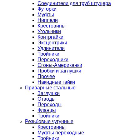
Соединители для труб штуцера
Футорки
Муфты
Ниппели
Крестовины
Угольники
Контргайки
Эксцентрики
Удлинители
Тройники
Переходники
Сгоны-Американки
Пробки и заглушки
Прочее
Накидные гайки
Приварные стальные
Заглушки
Отводы
Переходы
Фланцы
Тройники
Резьбовые чугунные
Крестовины
Муфты переходные
Тройники