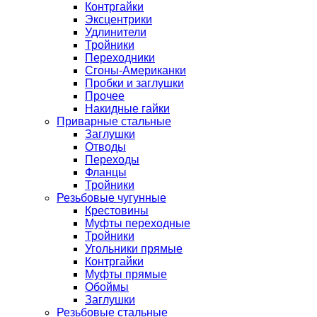
Контргайки
Эксцентрики
Удлинители
Тройники
Переходники
Сгоны-Американки
Пробки и заглушки
Прочее
Накидные гайки
Приварные стальные
Заглушки
Отводы
Переходы
Фланцы
Тройники
Резьбовые чугунные
Крестовины
Муфты переходные
Тройники
Угольники прямые
Контргайки
Муфты прямые
Обоймы
Заглушки
Резьбовые стальные