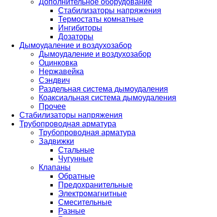
Дополнительное оборудование
Стабилизаторы напряжения
Термостаты комнатные
Ингибиторы
Дозаторы
Дымоудаление и воздухозабор
Дымоудаление и воздухозабор
Оцинковка
Нержавейка
Сэндвич
Раздельная система дымоудаления
Коаксиальная система дымоудаления
Прочее
Стабилизаторы напряжения
Трубопроводная арматура
Трубопроводная арматура
Задвижки
Стальные
Чугунные
Клапаны
Обратные
Предохранительные
Электромагнитные
Смесительные
Разные