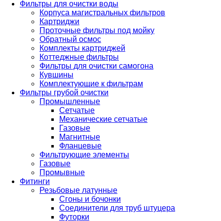
Фильтры для очистки воды
Корпуса магистральных фильтров
Картриджи
Проточные фильтры под мойку
Обратный осмос
Комплекты картриджей
Коттеджные фильтры
Фильтры для очистки самогона
Кувшины
Комплектующие к фильтрам
Фильтры грубой очистки
Промышленные
Сетчатые
Механические сетчатые
Газовые
Магнитные
Фланцевые
Фильтрующие элементы
Газовые
Промывные
Фитинги
Резьбовые латунные
Сгоны и бочонки
Соединители для труб штуцера
Футорки