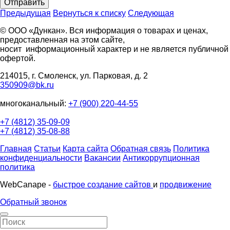
Отправить
Предыдущая
Вернуться к списку
Следующая
© ООО «Дункан». Вся информация о товарах и ценах,
предоставленная на этом сайте,
носит информационный характер и не является публичной
офертой.
214015, г. Смоленск, ул. Парковая, д. 2
350909@bk.ru
многоканальный:
+7 (900) 220-44-55
+7 (4812) 35-09-09
+7 (4812) 35-08-88
Главная
Статьи
Карта сайта
Обратная связь
Политика
конфиденциальности
Вакансии
Антикоррупционная
политика
WebCanape -
быстрое создание сайтов
и
продвижение
Обратный звонок