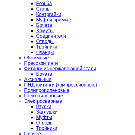
Резьба
Сгоны
Контргайки
Муфты прямые
Бочата
Хомуты
Соединители
Отводы
Тройники
Фланцы
Обжимные
Пресс фитинги
Фитинги из нержавеющей стали
Бочата
Аксиальные
ПНД фитинги (компрессионные)
Полипропиленовые
Полиэтиленовые
Электросварные
Втулки
Заглушки
Муфты
Отводы
Тройники
Прочее