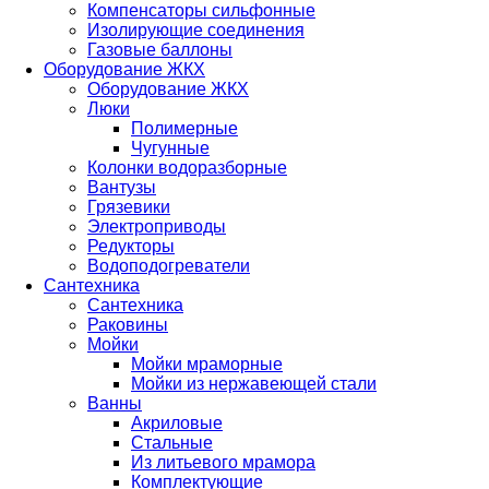
Компенсаторы сильфонные
Изолирующие соединения
Газовые баллоны
Оборудование ЖКХ
Оборудование ЖКХ
Люки
Полимерные
Чугунные
Колонки водоразборные
Вантузы
Грязевики
Электроприводы
Редукторы
Водоподогреватели
Сантехника
Сантехника
Раковины
Мойки
Мойки мраморные
Мойки из нержавеющей стали
Ванны
Акриловые
Стальные
Из литьевого мрамора
Комплектующие