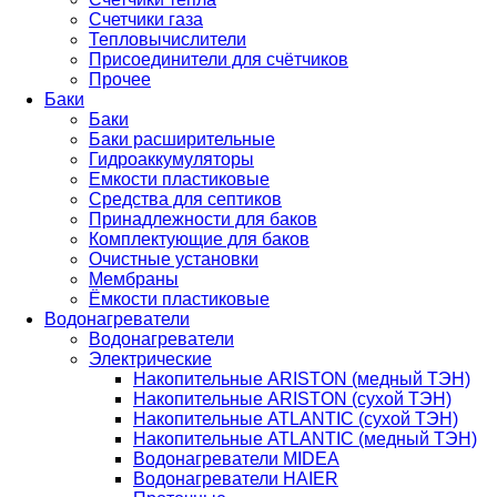
Счетчики газа
Тепловычислители
Присоединители для счётчиков
Прочее
Баки
Баки
Баки расширительные
Гидроаккумуляторы
Емкости пластиковые
Средства для септиков
Принадлежности для баков
Комплектующие для баков
Очистные установки
Мембраны
Ёмкости пластиковые
Водонагреватели
Водонагреватели
Электрические
Накопительные ARISTON (медный ТЭН)
Накопительные ARISTON (сухой ТЭН)
Накопительные ATLANTIC (сухой ТЭН)
Накопительные ATLANTIC (медный ТЭН)
Водонагреватели MIDEA
Водонагреватели HAIER