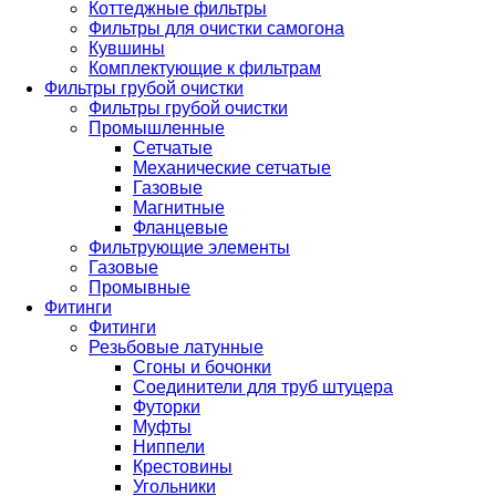
Коттеджные фильтры
Фильтры для очистки самогона
Кувшины
Комплектующие к фильтрам
Фильтры грубой очистки
Фильтры грубой очистки
Промышленные
Сетчатые
Механические сетчатые
Газовые
Магнитные
Фланцевые
Фильтрующие элементы
Газовые
Промывные
Фитинги
Фитинги
Резьбовые латунные
Сгоны и бочонки
Соединители для труб штуцера
Футорки
Муфты
Ниппели
Крестовины
Угольники