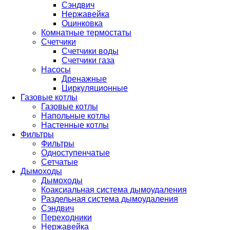
Сэндвич
Нержавейка
Оцинковка
Комнатные термостаты
Счетчики
Счетчики воды
Счетчики газа
Насосы
Дренажные
Циркуляционные
Газовые котлы
Газовые котлы
Напольные котлы
Настенные котлы
Фильтры
Фильтры
Одноступенчатые
Сетчатые
Дымоходы
Дымоходы
Коаксиальная система дымоудаления
Раздельная система дымоудаления
Сэндвич
Переходники
Нержавейка