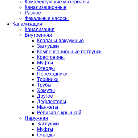
Комплектующие материалы
Канализационные
Разное
Фекальные насосы
Канализация
Канализация
Внутренняя
Клапаны вакуумные
Заглушки
Компенсационные патрубки
Крестовины
Муфты
Отводы
Переходники
Тройники
Трубы
Хомуты
Другое
Дефлекторы
Манжеты
Ревизия с крышкой
Наружная
Заглушки
Муфты
Отводы