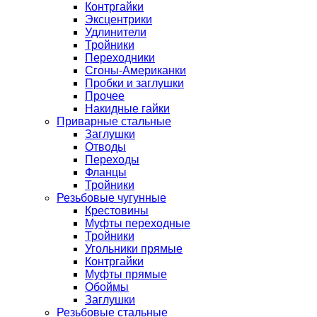
Контргайки
Эксцентрики
Удлинители
Тройники
Переходники
Сгоны-Американки
Пробки и заглушки
Прочее
Накидные гайки
Приварные стальные
Заглушки
Отводы
Переходы
Фланцы
Тройники
Резьбовые чугунные
Крестовины
Муфты переходные
Тройники
Угольники прямые
Контргайки
Муфты прямые
Обоймы
Заглушки
Резьбовые стальные