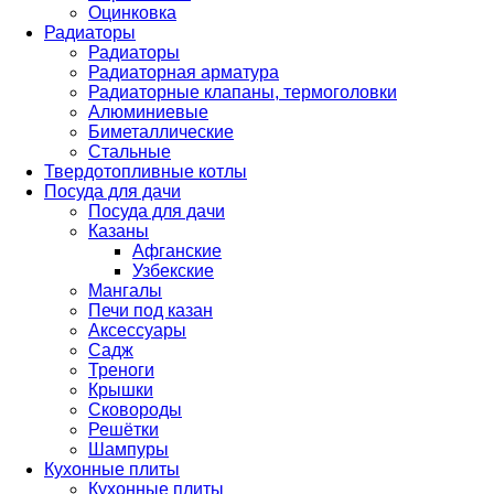
Оцинковка
Радиаторы
Радиаторы
Радиаторная арматура
Радиаторные клапаны, термоголовки
Алюминиевые
Биметаллические
Стальные
Твердотопливные котлы
Посуда для дачи
Посуда для дачи
Казаны
Афганские
Узбекские
Мангалы
Печи под казан
Аксессуары
Садж
Треноги
Крышки
Сковороды
Решётки
Шампуры
Кухонные плиты
Кухонные плиты