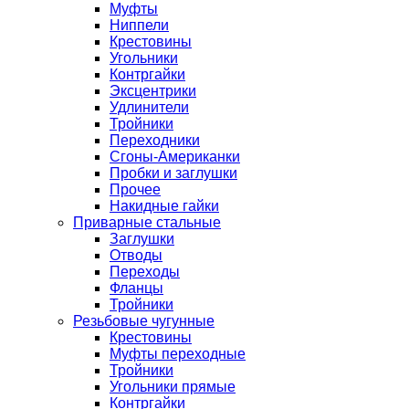
Муфты
Ниппели
Крестовины
Угольники
Контргайки
Эксцентрики
Удлинители
Тройники
Переходники
Сгоны-Американки
Пробки и заглушки
Прочее
Накидные гайки
Приварные стальные
Заглушки
Отводы
Переходы
Фланцы
Тройники
Резьбовые чугунные
Крестовины
Муфты переходные
Тройники
Угольники прямые
Контргайки