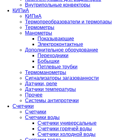
Внутрипольные конвекторы
КИПиА
КИПиА
Термопреобразователи и термопары
Термометры
Манометры
Показывающие
Электроконтактные
Дополнительное оборудование
Переходники
Бобышки
Петлевые трубки
Термоманометры
Сигнализаторы загазованности
Датчики, реле
Датчики температуры
Прочее
Системы антипротечки
Счетчики
Счетчики
Счетчики воды
Счетчики универсальные
Счетчики горячей воды
Счетчики холодной воды
Счетчики тепла