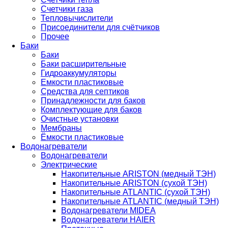
Счетчики газа
Тепловычислители
Присоединители для счётчиков
Прочее
Баки
Баки
Баки расширительные
Гидроаккумуляторы
Емкости пластиковые
Средства для септиков
Принадлежности для баков
Комплектующие для баков
Очистные установки
Мембраны
Ёмкости пластиковые
Водонагреватели
Водонагреватели
Электрические
Накопительные ARISTON (медный ТЭН)
Накопительные ARISTON (сухой ТЭН)
Накопительные ATLANTIC (сухой ТЭН)
Накопительные ATLANTIC (медный ТЭН)
Водонагреватели MIDEA
Водонагреватели HAIER