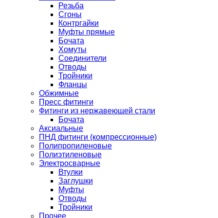
Резьба
Сгоны
Контргайки
Муфты прямые
Бочата
Хомуты
Соединители
Отводы
Тройники
Фланцы
Обжимные
Пресс фитинги
Фитинги из нержавеющей стали
Бочата
Аксиальные
ПНД фитинги (компрессионные)
Полипропиленовые
Полиэтиленовые
Электросварные
Втулки
Заглушки
Муфты
Отводы
Тройники
Прочее