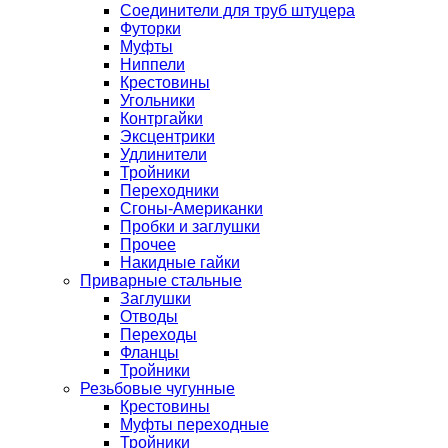
Соединители для труб штуцера
Футорки
Муфты
Ниппели
Крестовины
Угольники
Контргайки
Эксцентрики
Удлинители
Тройники
Переходники
Сгоны-Американки
Пробки и заглушки
Прочее
Накидные гайки
Приварные стальные
Заглушки
Отводы
Переходы
Фланцы
Тройники
Резьбовые чугунные
Крестовины
Муфты переходные
Тройники