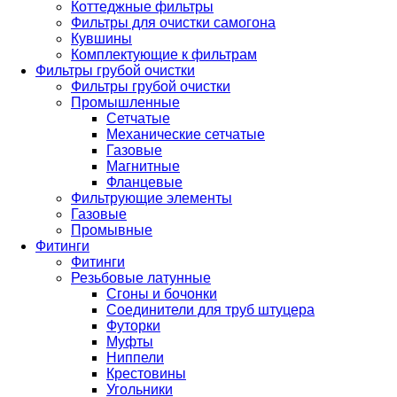
Коттеджные фильтры
Фильтры для очистки самогона
Кувшины
Комплектующие к фильтрам
Фильтры грубой очистки
Фильтры грубой очистки
Промышленные
Сетчатые
Механические сетчатые
Газовые
Магнитные
Фланцевые
Фильтрующие элементы
Газовые
Промывные
Фитинги
Фитинги
Резьбовые латунные
Сгоны и бочонки
Соединители для труб штуцера
Футорки
Муфты
Ниппели
Крестовины
Угольники