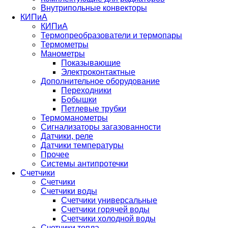
Внутрипольные конвекторы
КИПиА
КИПиА
Термопреобразователи и термопары
Термометры
Манометры
Показывающие
Электроконтактные
Дополнительное оборудование
Переходники
Бобышки
Петлевые трубки
Термоманометры
Сигнализаторы загазованности
Датчики, реле
Датчики температуры
Прочее
Системы антипротечки
Счетчики
Счетчики
Счетчики воды
Счетчики универсальные
Счетчики горячей воды
Счетчики холодной воды
Счетчики тепла