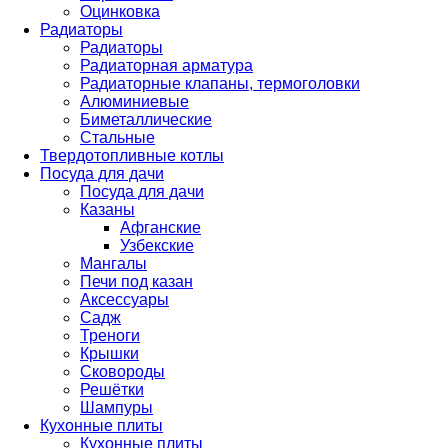
Оцинковка
Радиаторы
Радиаторы
Радиаторная арматура
Радиаторные клапаны, термоголовки
Алюминиевые
Биметаллические
Стальные
Твердотопливные котлы
Посуда для дачи
Посуда для дачи
Казаны
Афганские
Узбекские
Мангалы
Печи под казан
Аксессуары
Садж
Треноги
Крышки
Сковороды
Решётки
Шампуры
Кухонные плиты
Кухонные плиты