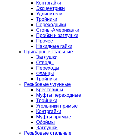
Контргайки
Эксцентрики
Удлинители
Тройники
Переходники
Сгоны-Американки
Пробки и заглушки
Прочее
Накидные гайки
Приварные стальные
Заглушки
Отводы
Переходы
Фланцы
Тройники
Резьбовые чугунные
Крестовины
Муфты переходные
Тройники
Угольники прямые
Контргайки
Муфты прямые
Обоймы
Заглушки
Резьбовые стальные