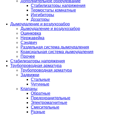
Дополнительное оборудование
Стабилизаторы напряжения
Термостаты комнатные
Ингибиторы
Дозаторы
Дымоудаление и воздухозабор
Дымоудаление и воздухозабор
Оцинковка
Нержавейка
Сэндвич
Раздельная система дымоудаления
Коаксиальная система дымоудаления
Прочее
Стабилизаторы напряжения
Трубопроводная арматура
Трубопроводная арматура
Задвижки
Стальные
Чугунные
Клапаны
Обратные
Предохранительные
Электромагнитные
Смесительные
Разные