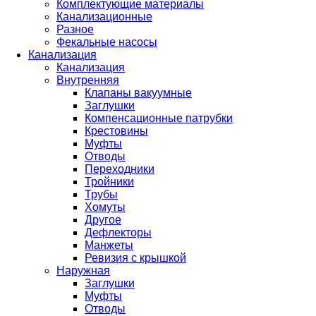
Комплектующие материалы
Канализационные
Разное
Фекальные насосы
Канализация
Канализация
Внутренняя
Клапаны вакуумные
Заглушки
Компенсационные патрубки
Крестовины
Муфты
Отводы
Переходники
Тройники
Трубы
Хомуты
Другое
Дефлекторы
Манжеты
Ревизия с крышкой
Наружная
Заглушки
Муфты
Отводы