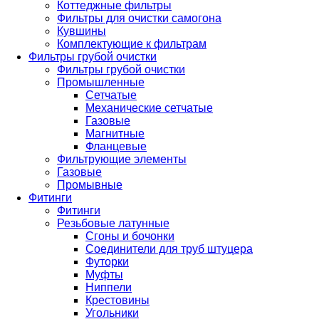
Коттеджные фильтры
Фильтры для очистки самогона
Кувшины
Комплектующие к фильтрам
Фильтры грубой очистки
Фильтры грубой очистки
Промышленные
Сетчатые
Механические сетчатые
Газовые
Магнитные
Фланцевые
Фильтрующие элементы
Газовые
Промывные
Фитинги
Фитинги
Резьбовые латунные
Сгоны и бочонки
Соединители для труб штуцера
Футорки
Муфты
Ниппели
Крестовины
Угольники