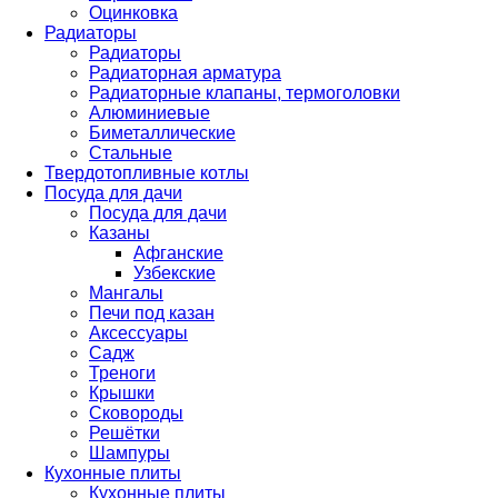
Оцинковка
Радиаторы
Радиаторы
Радиаторная арматура
Радиаторные клапаны, термоголовки
Алюминиевые
Биметаллические
Стальные
Твердотопливные котлы
Посуда для дачи
Посуда для дачи
Казаны
Афганские
Узбекские
Мангалы
Печи под казан
Аксессуары
Садж
Треноги
Крышки
Сковороды
Решётки
Шампуры
Кухонные плиты
Кухонные плиты