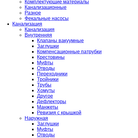
Комплектующие материалы
Канализационные
Разное
Фекальные насосы
Канализация
Канализация
Внутренняя
Клапаны вакуумные
Заглушки
Компенсационные патрубки
Крестовины
Муфты
Отводы
Переходники
Тройники
Трубы
Хомуты
Другое
Дефлекторы
Манжеты
Ревизия с крышкой
Наружная
Заглушки
Муфты
Отводы