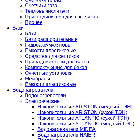
Счетчики газа
Тепловычислители
Присоединители для счётчиков
Прочее
Баки
Баки
Баки расширительные
Гидроаккумуляторы
Емкости пластиковые
Средства для септиков
Принадлежности для баков
Комплектующие для баков
Очистные установки
Мембраны
Ёмкости пластиковые
Водонагреватели
Водонагреватели
Электрические
Накопительные ARISTON (медный ТЭН)
Накопительные ARISTON (сухой ТЭН)
Накопительные ATLANTIC (сухой ТЭН)
Накопительные ATLANTIC (медный ТЭН)
Водонагреватели MIDEA
Водонагреватели HAIER