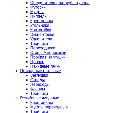
Соединители для труб штуцера
Футорки
Муфты
Ниппели
Крестовины
Угольники
Контргайки
Эксцентрики
Удлинители
Тройники
Переходники
Сгоны-Американки
Пробки и заглушки
Прочее
Накидные гайки
Приварные стальные
Заглушки
Отводы
Переходы
Фланцы
Тройники
Резьбовые чугунные
Крестовины
Муфты переходные
Тройники