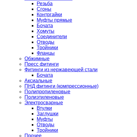
Резьба
Сгоны
Контргайки
Муфты прямые
Бочата
Хомуты
Соединители
Отводы
Тройники
Фланцы
Обжимные
Пресс фитинги
Фитинги из нержавеющей стали
Бочата
Аксиальные
ПНД фитинги (компрессионные)
Полипропиленовые
Полиэтиленовые
Электросварные
Втулки
Заглушки
Муфты
Отводы
Тройники
Прочее