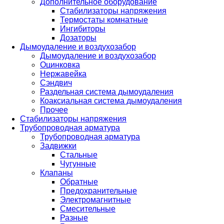
Дополнительное оборудование
Стабилизаторы напряжения
Термостаты комнатные
Ингибиторы
Дозаторы
Дымоудаление и воздухозабор
Дымоудаление и воздухозабор
Оцинковка
Нержавейка
Сэндвич
Раздельная система дымоудаления
Коаксиальная система дымоудаления
Прочее
Стабилизаторы напряжения
Трубопроводная арматура
Трубопроводная арматура
Задвижки
Стальные
Чугунные
Клапаны
Обратные
Предохранительные
Электромагнитные
Смесительные
Разные