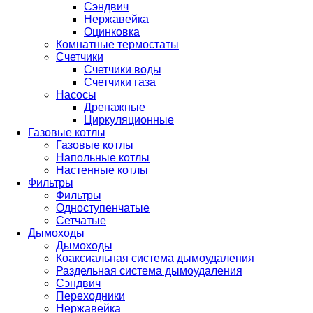
Сэндвич
Нержавейка
Оцинковка
Комнатные термостаты
Счетчики
Счетчики воды
Счетчики газа
Насосы
Дренажные
Циркуляционные
Газовые котлы
Газовые котлы
Напольные котлы
Настенные котлы
Фильтры
Фильтры
Одноступенчатые
Сетчатые
Дымоходы
Дымоходы
Коаксиальная система дымоудаления
Раздельная система дымоудаления
Сэндвич
Переходники
Нержавейка