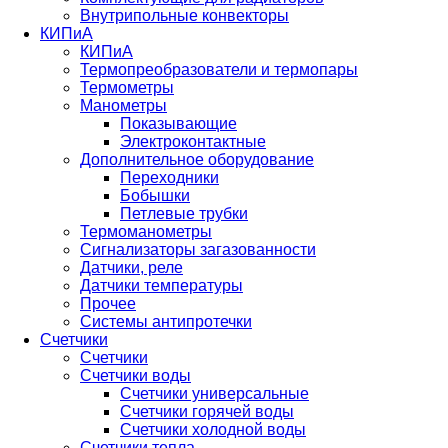
Внутрипольные конвекторы
КИПиА
КИПиА
Термопреобразователи и термопары
Термометры
Манометры
Показывающие
Электроконтактные
Дополнительное оборудование
Переходники
Бобышки
Петлевые трубки
Термоманометры
Сигнализаторы загазованности
Датчики, реле
Датчики температуры
Прочее
Системы антипротечки
Счетчики
Счетчики
Счетчики воды
Счетчики универсальные
Счетчики горячей воды
Счетчики холодной воды
Счетчики тепла