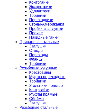
Контргайки
Эксцентрики
Удлинители
Тройники
Переходники
Сгоны-Американки
Пробки и заглушки
Прочее
Накидные гайки
Приварные стальные
Заглушки
Отводы
Переходы
Фланцы
Тройники
Резьбовые чугунные
Крестовины
Муфты переходные
Тройники
Угольники прямые
Контргайки
Муфты прямые
Обоймы
Заглушки
Резьбовые стальные