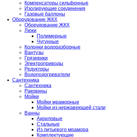
Компенсаторы сильфонные
Изолирующие соединения
Газовые баллоны
Оборудование ЖКХ
Оборудование ЖКХ
Люки
Полимерные
Чугунные
Колонки водоразборные
Вантузы
Грязевики
Электроприводы
Редукторы
Водоподогреватели
Сантехника
Сантехника
Раковины
Мойки
Мойки мраморные
Мойки из нержавеющей стали
Ванны
Акриловые
Стальные
Из литьевого мрамора
Комплектующие