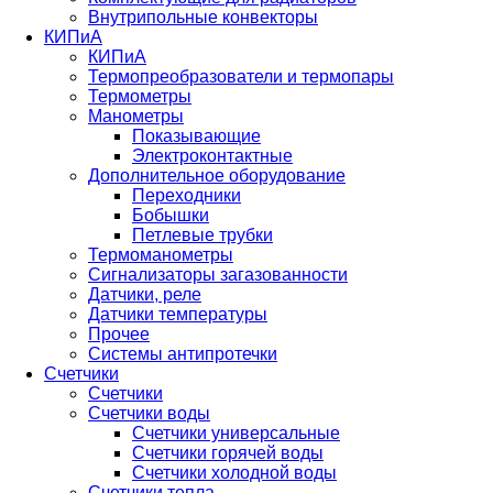
Внутрипольные конвекторы
КИПиА
КИПиА
Термопреобразователи и термопары
Термометры
Манометры
Показывающие
Электроконтактные
Дополнительное оборудование
Переходники
Бобышки
Петлевые трубки
Термоманометры
Сигнализаторы загазованности
Датчики, реле
Датчики температуры
Прочее
Системы антипротечки
Счетчики
Счетчики
Счетчики воды
Счетчики универсальные
Счетчики горячей воды
Счетчики холодной воды
Счетчики тепла