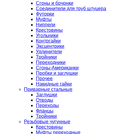
Сгоны и бочонки
Соединители для труб штуцера
Футорки
Муфты
Ниппели
Крестовины
Угольники
Контргайки
Эксцентрики
Удлинители
Тройники
Переходники
Сгоны-Американки
Пробки и заглушки
Прочее
Накидные гайки
Приварные стальные
Заглушки
Отводы
Переходы
Фланцы
Тройники
Резьбовые чугунные
Крестовины
Муфты переходные