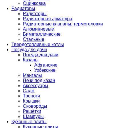
Оцинковка
Радиаторы
Радиаторы
Радиаторная арматура
Радиаторные клапаны, термоголовки
Алюминиевые
Биметаллические
Стальные
Твердотопливные котлы
Посуда для дачи
Посуда для дачи
Казаны
Афганские
Узбекские
Мангалы
Печи под казан
Аксессуары
Садж
Треноги
Крышки
Сковороды
Решётки
Шампуры
Кухонные плиты
Кухонные плиты