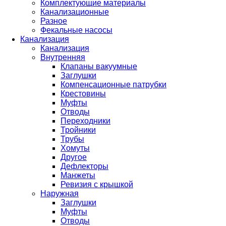
Комплектующие материалы
Канализационные
Разное
Фекальные насосы
Канализация
Канализация
Внутренняя
Клапаны вакуумные
Заглушки
Компенсационные патрубки
Крестовины
Муфты
Отводы
Переходники
Тройники
Трубы
Хомуты
Другое
Дефлекторы
Манжеты
Ревизия с крышкой
Наружная
Заглушки
Муфты
Отводы