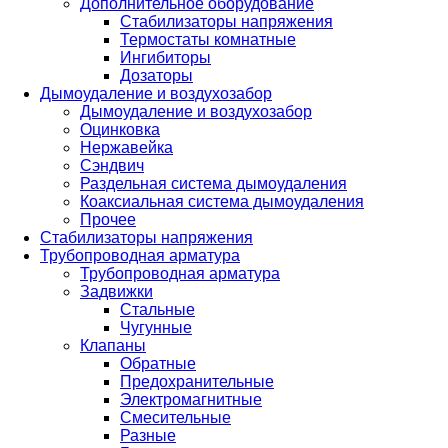
Дополнительное оборудование
Стабилизаторы напряжения
Термостаты комнатные
Ингибиторы
Дозаторы
Дымоудаление и воздухозабор
Дымоудаление и воздухозабор
Оцинковка
Нержавейка
Сэндвич
Раздельная система дымоудаления
Коаксиальная система дымоудаления
Прочее
Стабилизаторы напряжения
Трубопроводная арматура
Трубопроводная арматура
Задвижки
Стальные
Чугунные
Клапаны
Обратные
Предохранительные
Электромагнитные
Смесительные
Разные