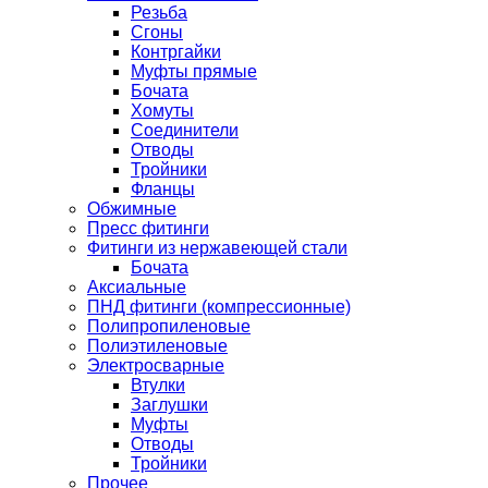
Резьба
Сгоны
Контргайки
Муфты прямые
Бочата
Хомуты
Соединители
Отводы
Тройники
Фланцы
Обжимные
Пресс фитинги
Фитинги из нержавеющей стали
Бочата
Аксиальные
ПНД фитинги (компрессионные)
Полипропиленовые
Полиэтиленовые
Электросварные
Втулки
Заглушки
Муфты
Отводы
Тройники
Прочее