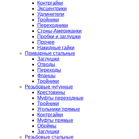
Контргайки
Эксцентрики
Удлинители
Тройники
Переходники
Сгоны-Американки
Пробки и заглушки
Прочее
Накидные гайки
Приварные стальные
Заглушки
Отводы
Переходы
Фланцы
Тройники
Резьбовые чугунные
Крестовины
Муфты переходные
Тройники
Угольники прямые
Контргайки
Муфты прямые
Обоймы
Заглушки
Резьбовые стальные