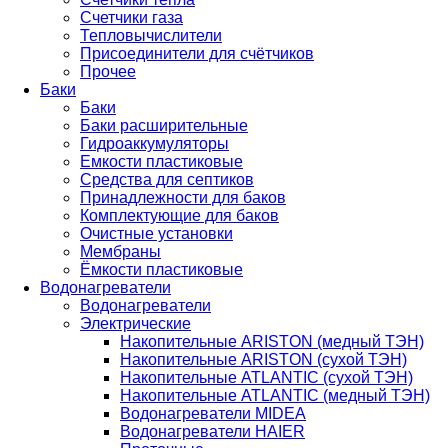
Счетчики газа
Тепловычислители
Присоединители для счётчиков
Прочее
Баки
Баки
Баки расширительные
Гидроаккумуляторы
Емкости пластиковые
Средства для септиков
Принадлежности для баков
Комплектующие для баков
Очистные установки
Мембраны
Ёмкости пластиковые
Водонагреватели
Водонагреватели
Электрические
Накопительные ARISTON (медный ТЭН)
Накопительные ARISTON (сухой ТЭН)
Накопительные ATLANTIC (сухой ТЭН)
Накопительные ATLANTIC (медный ТЭН)
Водонагреватели MIDEA
Водонагреватели HAIER