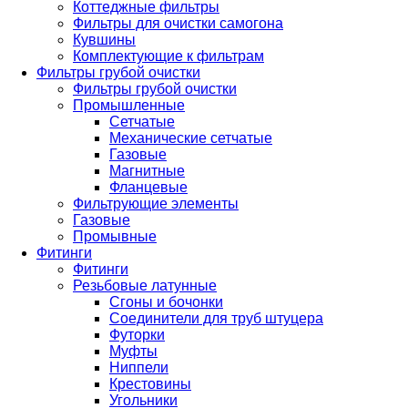
Коттеджные фильтры
Фильтры для очистки самогона
Кувшины
Комплектующие к фильтрам
Фильтры грубой очистки
Фильтры грубой очистки
Промышленные
Сетчатые
Механические сетчатые
Газовые
Магнитные
Фланцевые
Фильтрующие элементы
Газовые
Промывные
Фитинги
Фитинги
Резьбовые латунные
Сгоны и бочонки
Соединители для труб штуцера
Футорки
Муфты
Ниппели
Крестовины
Угольники