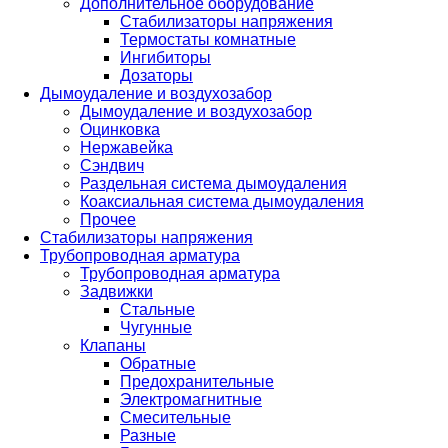
Дополнительное оборудование
Стабилизаторы напряжения
Термостаты комнатные
Ингибиторы
Дозаторы
Дымоудаление и воздухозабор
Дымоудаление и воздухозабор
Оцинковка
Нержавейка
Сэндвич
Раздельная система дымоудаления
Коаксиальная система дымоудаления
Прочее
Стабилизаторы напряжения
Трубопроводная арматура
Трубопроводная арматура
Задвижки
Стальные
Чугунные
Клапаны
Обратные
Предохранительные
Электромагнитные
Смесительные
Разные