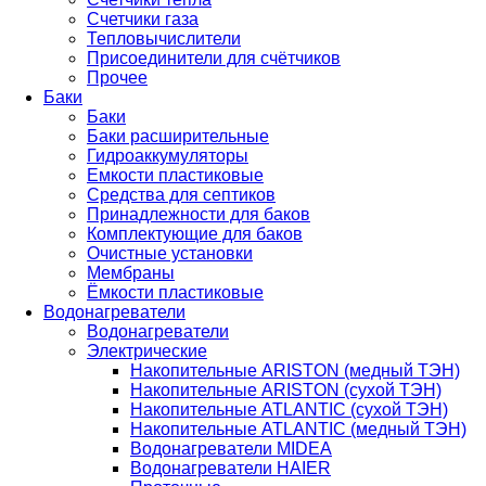
Счетчики газа
Тепловычислители
Присоединители для счётчиков
Прочее
Баки
Баки
Баки расширительные
Гидроаккумуляторы
Емкости пластиковые
Средства для септиков
Принадлежности для баков
Комплектующие для баков
Очистные установки
Мембраны
Ёмкости пластиковые
Водонагреватели
Водонагреватели
Электрические
Накопительные ARISTON (медный ТЭН)
Накопительные ARISTON (сухой ТЭН)
Накопительные ATLANTIC (сухой ТЭН)
Накопительные ATLANTIC (медный ТЭН)
Водонагреватели MIDEA
Водонагреватели HAIER