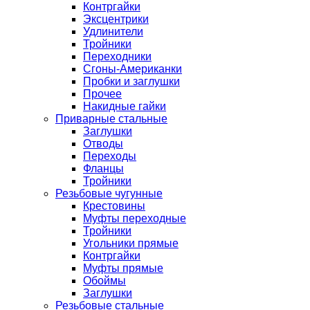
Контргайки
Эксцентрики
Удлинители
Тройники
Переходники
Сгоны-Американки
Пробки и заглушки
Прочее
Накидные гайки
Приварные стальные
Заглушки
Отводы
Переходы
Фланцы
Тройники
Резьбовые чугунные
Крестовины
Муфты переходные
Тройники
Угольники прямые
Контргайки
Муфты прямые
Обоймы
Заглушки
Резьбовые стальные