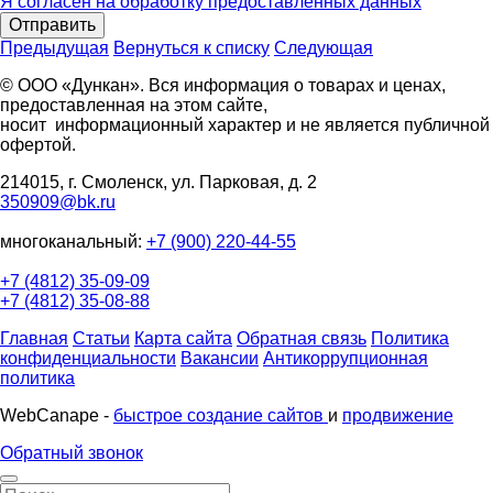
Я согласен на обработку предоставленных данных
Отправить
Предыдущая
Вернуться к списку
Следующая
© ООО «Дункан». Вся информация о товарах и ценах,
предоставленная на этом сайте,
носит информационный характер и не является публичной
офертой.
214015, г. Смоленск, ул. Парковая, д. 2
350909@bk.ru
многоканальный:
+7 (900) 220-44-55
+7 (4812) 35-09-09
+7 (4812) 35-08-88
Главная
Статьи
Карта сайта
Обратная связь
Политика
конфиденциальности
Вакансии
Антикоррупционная
политика
WebCanape -
быстрое создание сайтов
и
продвижение
Обратный звонок