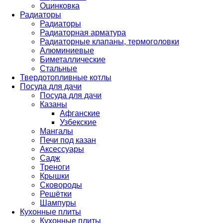
Оцинковка
Радиаторы
Радиаторы
Радиаторная арматура
Радиаторные клапаны, термоголовки
Алюминиевые
Биметаллические
Стальные
Твердотопливные котлы
Посуда для дачи
Посуда для дачи
Казаны
Афганские
Узбекские
Мангалы
Печи под казан
Аксессуары
Садж
Треноги
Крышки
Сковороды
Решётки
Шампуры
Кухонные плиты
Кухонные плиты