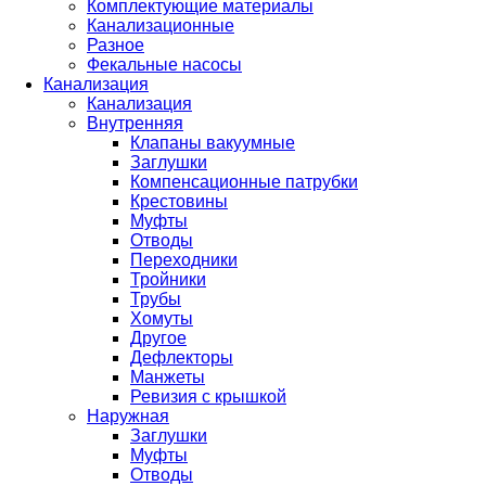
Комплектующие материалы
Канализационные
Разное
Фекальные насосы
Канализация
Канализация
Внутренняя
Клапаны вакуумные
Заглушки
Компенсационные патрубки
Крестовины
Муфты
Отводы
Переходники
Тройники
Трубы
Хомуты
Другое
Дефлекторы
Манжеты
Ревизия с крышкой
Наружная
Заглушки
Муфты
Отводы