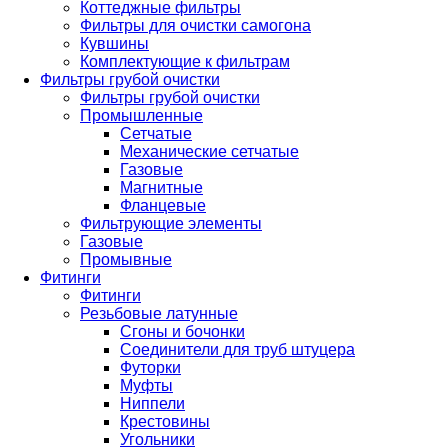
Коттеджные фильтры
Фильтры для очистки самогона
Кувшины
Комплектующие к фильтрам
Фильтры грубой очистки
Фильтры грубой очистки
Промышленные
Сетчатые
Механические сетчатые
Газовые
Магнитные
Фланцевые
Фильтрующие элементы
Газовые
Промывные
Фитинги
Фитинги
Резьбовые латунные
Сгоны и бочонки
Соединители для труб штуцера
Футорки
Муфты
Ниппели
Крестовины
Угольники