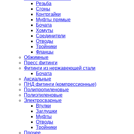
Резьба
Сгоны
Контргайки
Муфты прямые
Бочата
Хомуты
Соединители
Отводы
Тройники
Фланцы
Обжимные
Пресс фитинги
Фитинги из нержавеющей стали
Бочата
Аксиальные
ПНД фитинги (компрессионные)
Полипропиленовые
Полиэтиленовые
Электросварные
Втулки
Заглушки
Муфты
Отводы
Тройники
Прочее