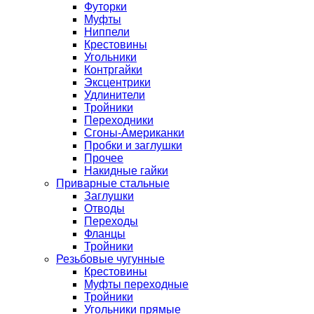
Футорки
Муфты
Ниппели
Крестовины
Угольники
Контргайки
Эксцентрики
Удлинители
Тройники
Переходники
Сгоны-Американки
Пробки и заглушки
Прочее
Накидные гайки
Приварные стальные
Заглушки
Отводы
Переходы
Фланцы
Тройники
Резьбовые чугунные
Крестовины
Муфты переходные
Тройники
Угольники прямые