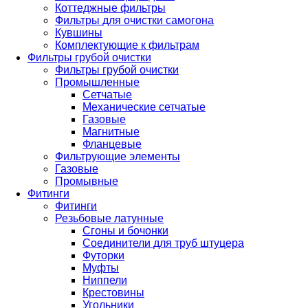
Коттеджные фильтры
Фильтры для очистки самогона
Кувшины
Комплектующие к фильтрам
Фильтры грубой очистки
Фильтры грубой очистки
Промышленные
Сетчатые
Механические сетчатые
Газовые
Магнитные
Фланцевые
Фильтрующие элементы
Газовые
Промывные
Фитинги
Фитинги
Резьбовые латунные
Сгоны и бочонки
Соединители для труб штуцера
Футорки
Муфты
Ниппели
Крестовины
Угольники