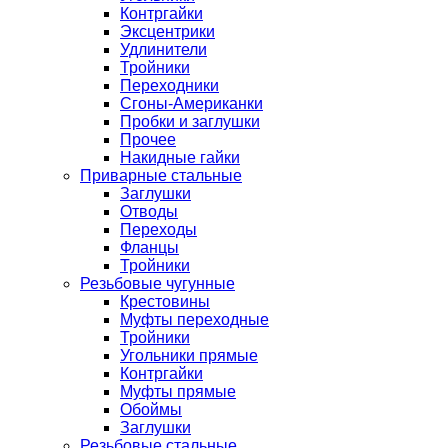
Контргайки
Эксцентрики
Удлинители
Тройники
Переходники
Сгоны-Американки
Пробки и заглушки
Прочее
Накидные гайки
Приварные стальные
Заглушки
Отводы
Переходы
Фланцы
Тройники
Резьбовые чугунные
Крестовины
Муфты переходные
Тройники
Угольники прямые
Контргайки
Муфты прямые
Обоймы
Заглушки
Резьбовые стальные