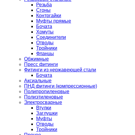
Резьба
Сгоны
Контргайки
Муфты прямые
Бочата
Хомуты
Соединители
Отводы
Тройники
Фланцы
Обжимные
Пресс фитинги
Фитинги из нержавеющей стали
Бочата
Аксиальные
ПНД фитинги (компрессионные)
Полипропиленовые
Полиэтиленовые
Электросварные
Втулки
Заглушки
Муфты
Отводы
Тройники
Прочее