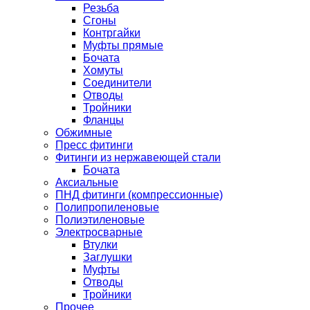
Резьба
Сгоны
Контргайки
Муфты прямые
Бочата
Хомуты
Соединители
Отводы
Тройники
Фланцы
Обжимные
Пресс фитинги
Фитинги из нержавеющей стали
Бочата
Аксиальные
ПНД фитинги (компрессионные)
Полипропиленовые
Полиэтиленовые
Электросварные
Втулки
Заглушки
Муфты
Отводы
Тройники
Прочее