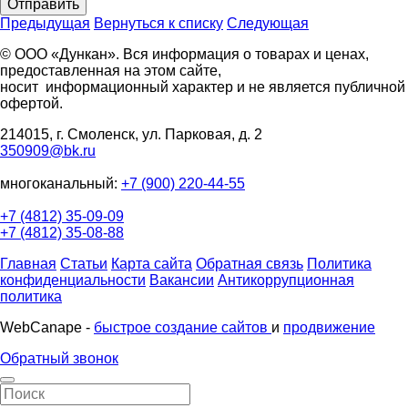
Отправить
Предыдущая
Вернуться к списку
Следующая
© ООО «Дункан». Вся информация о товарах и ценах,
предоставленная на этом сайте,
носит информационный характер и не является публичной
офертой.
214015, г. Смоленск, ул. Парковая, д. 2
350909@bk.ru
многоканальный:
+7 (900) 220-44-55
+7 (4812) 35-09-09
+7 (4812) 35-08-88
Главная
Статьи
Карта сайта
Обратная связь
Политика
конфиденциальности
Вакансии
Антикоррупционная
политика
WebCanape -
быстрое создание сайтов
и
продвижение
Обратный звонок