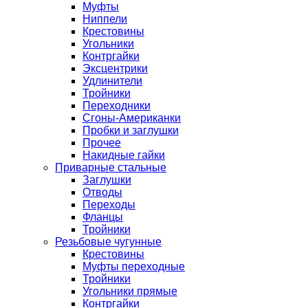
Муфты
Ниппели
Крестовины
Угольники
Контргайки
Эксцентрики
Удлинители
Тройники
Переходники
Сгоны-Американки
Пробки и заглушки
Прочее
Накидные гайки
Приварные стальные
Заглушки
Отводы
Переходы
Фланцы
Тройники
Резьбовые чугунные
Крестовины
Муфты переходные
Тройники
Угольники прямые
Контргайки