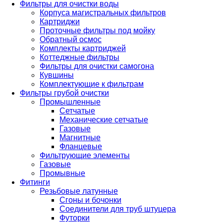
Фильтры для очистки воды
Корпуса магистральных фильтров
Картриджи
Проточные фильтры под мойку
Обратный осмос
Комплекты картриджей
Коттеджные фильтры
Фильтры для очистки самогона
Кувшины
Комплектующие к фильтрам
Фильтры грубой очистки
Промышленные
Сетчатые
Механические сетчатые
Газовые
Магнитные
Фланцевые
Фильтрующие элементы
Газовые
Промывные
Фитинги
Резьбовые латунные
Сгоны и бочонки
Соединители для труб штуцера
Футорки