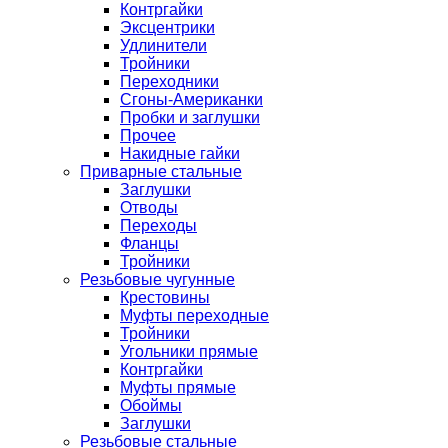
Контргайки
Эксцентрики
Удлинители
Тройники
Переходники
Сгоны-Американки
Пробки и заглушки
Прочее
Накидные гайки
Приварные стальные
Заглушки
Отводы
Переходы
Фланцы
Тройники
Резьбовые чугунные
Крестовины
Муфты переходные
Тройники
Угольники прямые
Контргайки
Муфты прямые
Обоймы
Заглушки
Резьбовые стальные