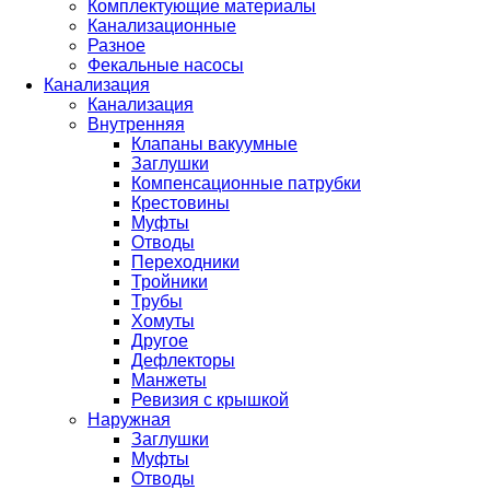
Комплектующие материалы
Канализационные
Разное
Фекальные насосы
Канализация
Канализация
Внутренняя
Клапаны вакуумные
Заглушки
Компенсационные патрубки
Крестовины
Муфты
Отводы
Переходники
Тройники
Трубы
Хомуты
Другое
Дефлекторы
Манжеты
Ревизия с крышкой
Наружная
Заглушки
Муфты
Отводы