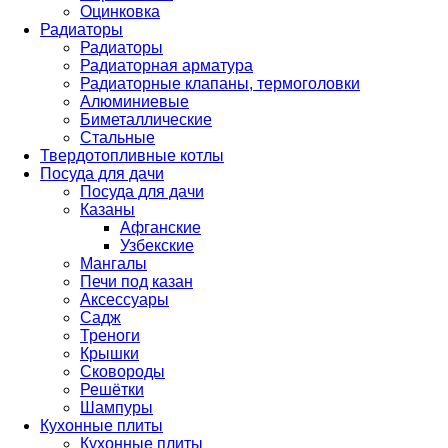
Оцинковка
Радиаторы
Радиаторы
Радиаторная арматура
Радиаторные клапаны, термоголовки
Алюминиевые
Биметаллические
Стальные
Твердотопливные котлы
Посуда для дачи
Посуда для дачи
Казаны
Афганские
Узбекские
Мангалы
Печи под казан
Аксессуары
Садж
Треноги
Крышки
Сковороды
Решётки
Шампуры
Кухонные плиты
Кухонные плиты