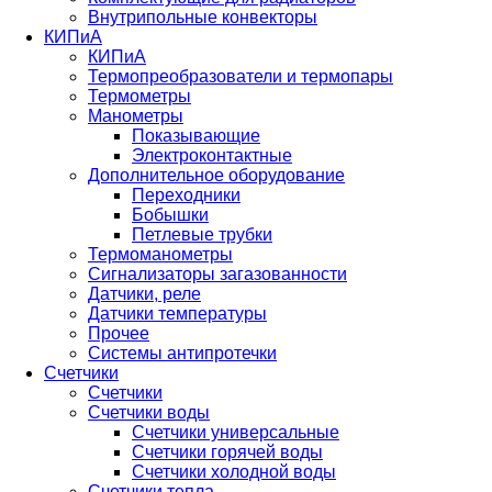
Внутрипольные конвекторы
КИПиА
КИПиА
Термопреобразователи и термопары
Термометры
Манометры
Показывающие
Электроконтактные
Дополнительное оборудование
Переходники
Бобышки
Петлевые трубки
Термоманометры
Сигнализаторы загазованности
Датчики, реле
Датчики температуры
Прочее
Системы антипротечки
Счетчики
Счетчики
Счетчики воды
Счетчики универсальные
Счетчики горячей воды
Счетчики холодной воды
Счетчики тепла