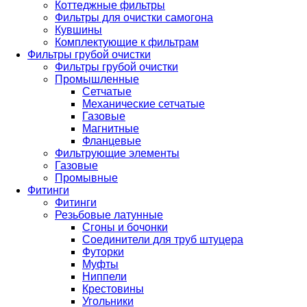
Коттеджные фильтры
Фильтры для очистки самогона
Кувшины
Комплектующие к фильтрам
Фильтры грубой очистки
Фильтры грубой очистки
Промышленные
Сетчатые
Механические сетчатые
Газовые
Магнитные
Фланцевые
Фильтрующие элементы
Газовые
Промывные
Фитинги
Фитинги
Резьбовые латунные
Сгоны и бочонки
Соединители для труб штуцера
Футорки
Муфты
Ниппели
Крестовины
Угольники