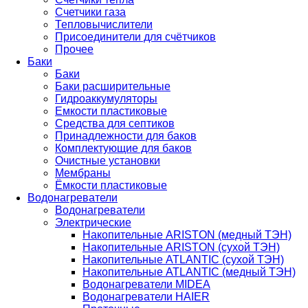
Счетчики газа
Тепловычислители
Присоединители для счётчиков
Прочее
Баки
Баки
Баки расширительные
Гидроаккумуляторы
Емкости пластиковые
Средства для септиков
Принадлежности для баков
Комплектующие для баков
Очистные установки
Мембраны
Ёмкости пластиковые
Водонагреватели
Водонагреватели
Электрические
Накопительные ARISTON (медный ТЭН)
Накопительные ARISTON (сухой ТЭН)
Накопительные ATLANTIC (сухой ТЭН)
Накопительные ATLANTIC (медный ТЭН)
Водонагреватели MIDEA
Водонагреватели HAIER