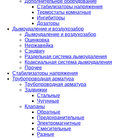
Дополнительное оборудование
Стабилизаторы напряжения
Термостаты комнатные
Ингибиторы
Дозаторы
Дымоудаление и воздухозабор
Дымоудаление и воздухозабор
Оцинковка
Нержавейка
Сэндвич
Раздельная система дымоудаления
Коаксиальная система дымоудаления
Прочее
Стабилизаторы напряжения
Трубопроводная арматура
Трубопроводная арматура
Задвижки
Стальные
Чугунные
Клапаны
Обратные
Предохранительные
Электромагнитные
Смесительные
Разные