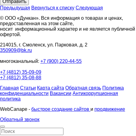
Отправить
Предыдущая
Вернуться к списку
Следующая
© ООО «Дункан». Вся информация о товарах и ценах,
предоставленная на этом сайте,
носит информационный характер и не является публичной
офертой.
214015, г. Смоленск, ул. Парковая, д. 2
350909@bk.ru
многоканальный:
+7 (900) 220-44-55
+7 (4812) 35-09-09
+7 (4812) 35-08-88
Главная
Статьи
Карта сайта
Обратная связь
Политика
конфиденциальности
Вакансии
Антикоррупционная
политика
WebCanape -
быстрое создание сайтов
и
продвижение
Обратный звонок