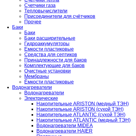
Счетчики газа
Тепловычислители
Присоединители для счётчиков
Прочее
Баки
Баки
Баки расширительные
Гидроаккумуляторы
Емкости пластиковые
Средства для септиков
Принадлежности для баков
Комплектующие для баков
Очистные установки
Мембраны
Ёмкости пластиковые
Водонагреватели
Водонагреватели
Электрические
Накопительные ARISTON (медный ТЭН)
Накопительные ARISTON (сухой ТЭН)
Накопительные ATLANTIC (сухой ТЭН)
Накопительные ATLANTIC (медный ТЭН)
Водонагреватели MIDEA
Водонагреватели HAIER