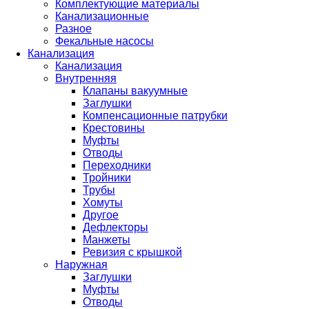
Комплектующие материалы
Канализационные
Разное
Фекальные насосы
Канализация
Канализация
Внутренняя
Клапаны вакуумные
Заглушки
Компенсационные патрубки
Крестовины
Муфты
Отводы
Переходники
Тройники
Трубы
Хомуты
Другое
Дефлекторы
Манжеты
Ревизия с крышкой
Наружная
Заглушки
Муфты
Отводы