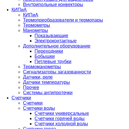
Внутрипольные конвекторы
КИПиА
КИПиА
Термопреобразователи и термопары
Термометры
Манометры
Показывающие
Электроконтактные
Дополнительное оборудование
Переходники
Бобышки
Петлевые трубки
Термоманометры
Сигнализаторы загазованности
Датчики, реле
Датчики температуры
Прочее
Системы антипротечки
Счетчики
Счетчики
Счетчики воды
Счетчики универсальные
Счетчики горячей воды
Счетчики холодной воды
Счетчики тепла