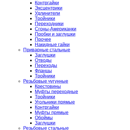
Контргайки
Эксцентрики
Удлинители
Тройники
Переходники
Сгоны-Американки
Пробки и заглушки
Прочее
Накидные гайки
Приварные стальные
Заглушки
Отводы
Переходы
Фланцы
Тройники
Резьбовые чугунные
Крестовины
Муфты переходные
Тройники
Угольники прямые
Контргайки
Муфты прямые
Обоймы
Заглушки
Резьбовые стальные