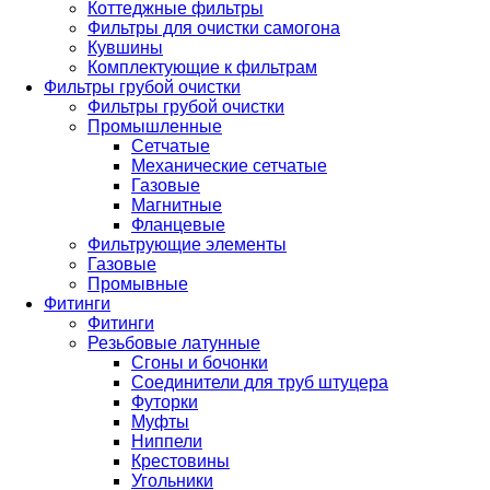
Коттеджные фильтры
Фильтры для очистки самогона
Кувшины
Комплектующие к фильтрам
Фильтры грубой очистки
Фильтры грубой очистки
Промышленные
Сетчатые
Механические сетчатые
Газовые
Магнитные
Фланцевые
Фильтрующие элементы
Газовые
Промывные
Фитинги
Фитинги
Резьбовые латунные
Сгоны и бочонки
Соединители для труб штуцера
Футорки
Муфты
Ниппели
Крестовины
Угольники