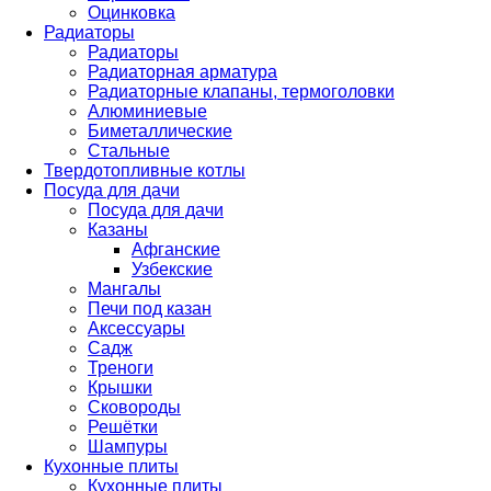
Оцинковка
Радиаторы
Радиаторы
Радиаторная арматура
Радиаторные клапаны, термоголовки
Алюминиевые
Биметаллические
Стальные
Твердотопливные котлы
Посуда для дачи
Посуда для дачи
Казаны
Афганские
Узбекские
Мангалы
Печи под казан
Аксессуары
Садж
Треноги
Крышки
Сковороды
Решётки
Шампуры
Кухонные плиты
Кухонные плиты