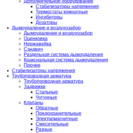
Дополнительное оборудование
Стабилизаторы напряжения
Термостаты комнатные
Ингибиторы
Дозаторы
Дымоудаление и воздухозабор
Дымоудаление и воздухозабор
Оцинковка
Нержавейка
Сэндвич
Раздельная система дымоудаления
Коаксиальная система дымоудаления
Прочее
Стабилизаторы напряжения
Трубопроводная арматура
Трубопроводная арматура
Задвижки
Стальные
Чугунные
Клапаны
Обратные
Предохранительные
Электромагнитные
Смесительные
Разные