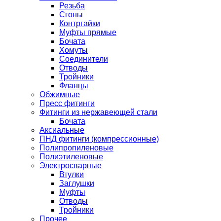
Резьба
Сгоны
Контргайки
Муфты прямые
Бочата
Хомуты
Соединители
Отводы
Тройники
Фланцы
Обжимные
Пресс фитинги
Фитинги из нержавеющей стали
Бочата
Аксиальные
ПНД фитинги (компрессионные)
Полипропиленовые
Полиэтиленовые
Электросварные
Втулки
Заглушки
Муфты
Отводы
Тройники
Прочее