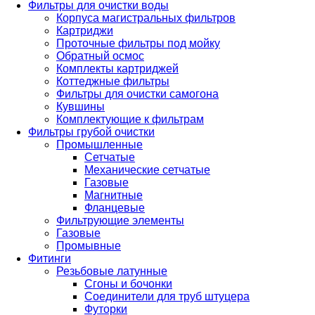
Фильтры для очистки воды
Корпуса магистральных фильтров
Картриджи
Проточные фильтры под мойку
Обратный осмос
Комплекты картриджей
Коттеджные фильтры
Фильтры для очистки самогона
Кувшины
Комплектующие к фильтрам
Фильтры грубой очистки
Промышленные
Сетчатые
Механические сетчатые
Газовые
Магнитные
Фланцевые
Фильтрующие элементы
Газовые
Промывные
Фитинги
Резьбовые латунные
Сгоны и бочонки
Соединители для труб штуцера
Футорки