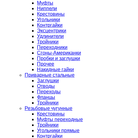
Муфты
Ниппели
Крестовины
Угольники
Контргайки
Эксцентрики
Удлинители
Тройники
Переходники
Сгоны-Американки
Пробки и заглушки
Прочее
Накидные гайки
Приварные стальные
Заглушки
Отводы
Переходы
Фланцы
Тройники
Резьбовые чугунные
Крестовины
Муфты переходные
Тройники
Угольники прямые
Контргайки