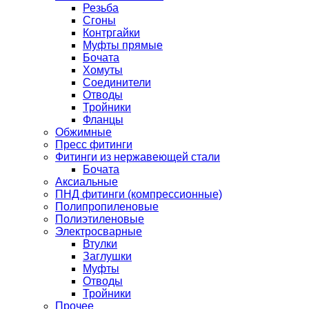
Резьба
Сгоны
Контргайки
Муфты прямые
Бочата
Хомуты
Соединители
Отводы
Тройники
Фланцы
Обжимные
Пресс фитинги
Фитинги из нержавеющей стали
Бочата
Аксиальные
ПНД фитинги (компрессионные)
Полипропиленовые
Полиэтиленовые
Электросварные
Втулки
Заглушки
Муфты
Отводы
Тройники
Прочее