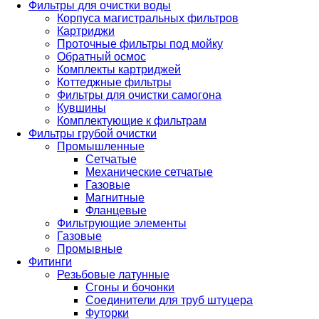
Фильтры для очистки воды
Корпуса магистральных фильтров
Картриджи
Проточные фильтры под мойку
Обратный осмос
Комплекты картриджей
Коттеджные фильтры
Фильтры для очистки самогона
Кувшины
Комплектующие к фильтрам
Фильтры грубой очистки
Промышленные
Сетчатые
Механические сетчатые
Газовые
Магнитные
Фланцевые
Фильтрующие элементы
Газовые
Промывные
Фитинги
Резьбовые латунные
Сгоны и бочонки
Соединители для труб штуцера
Футорки