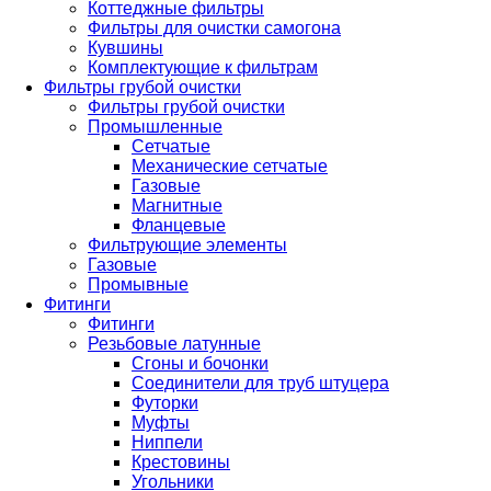
Коттеджные фильтры
Фильтры для очистки самогона
Кувшины
Комплектующие к фильтрам
Фильтры грубой очистки
Фильтры грубой очистки
Промышленные
Сетчатые
Механические сетчатые
Газовые
Магнитные
Фланцевые
Фильтрующие элементы
Газовые
Промывные
Фитинги
Фитинги
Резьбовые латунные
Сгоны и бочонки
Соединители для труб штуцера
Футорки
Муфты
Ниппели
Крестовины
Угольники