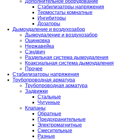
Дополнительное оборудование
Стабилизаторы напряжения
Термостаты комнатные
Ингибиторы
Дозаторы
Дымоудаление и воздухозабор
Дымоудаление и воздухозабор
Оцинковка
Нержавейка
Сэндвич
Раздельная система дымоудаления
Коаксиальная система дымоудаления
Прочее
Стабилизаторы напряжения
Трубопроводная арматура
Трубопроводная арматура
Задвижки
Стальные
Чугунные
Клапаны
Обратные
Предохранительные
Электромагнитные
Смесительные
Разные