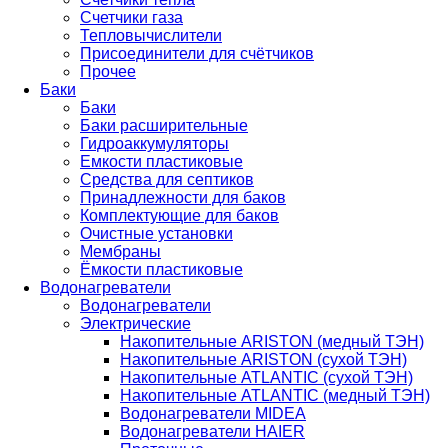
Счетчики газа
Тепловычислители
Присоединители для счётчиков
Прочее
Баки
Баки
Баки расширительные
Гидроаккумуляторы
Емкости пластиковые
Средства для септиков
Принадлежности для баков
Комплектующие для баков
Очистные установки
Мембраны
Ёмкости пластиковые
Водонагреватели
Водонагреватели
Электрические
Накопительные ARISTON (медный ТЭН)
Накопительные ARISTON (сухой ТЭН)
Накопительные ATLANTIC (сухой ТЭН)
Накопительные ATLANTIC (медный ТЭН)
Водонагреватели MIDEA
Водонагреватели HAIER