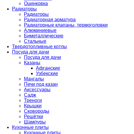
Оцинковка
Радиаторы
Радиаторы
Радиаторная арматура
Радиаторные клапаны, термоголовки
Алюминиевые
Биметаллические
Стальные
Твердотопливные котлы
Посуда для дачи
Посуда для дачи
Казаны
Афганские
Узбекские
Мангалы
Печи под казан
Аксессуары
Садж
Треноги
Крышки
Сковороды
Решётки
Шампуры
Кухонные плиты
Кухонные плиты