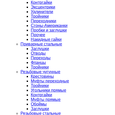
Контргайки
Эксцентрики
Удлинители
Тройники
Переходники
Сгоны-Американки
Пробки и заглушки
Прочее
Накидные гайки
Приварные стальные
Заглушки
Отводы
Переходы
Фланцы
Тройники
Резьбовые чугунные
Крестовины
Муфты переходные
Тройники
Угольники прямые
Контргайки
Муфты прямые
Обоймы
Заглушки
Резьбовые стальные