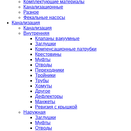
Комплектующие материалы
Канализационные
Разное
Фекальные насосы
Канализация
Канализация
Внутренняя
Клапаны вакуумные
Заглушки
Компенсационные патрубки
Крестовины
Муфты
Отводы
Переходники
Тройники
Трубы
Хомуты
Другое
Дефлекторы
Манжеты
Ревизия с крышкой
Наружная
Заглушки
Муфты
Отводы