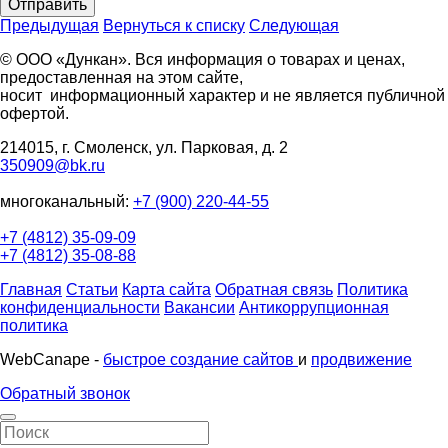
Отправить
Предыдущая
Вернуться к списку
Следующая
© ООО «Дункан». Вся информация о товарах и ценах,
предоставленная на этом сайте,
носит информационный характер и не является публичной
офертой.
214015, г. Смоленск, ул. Парковая, д. 2
350909@bk.ru
многоканальный:
+7 (900) 220-44-55
+7 (4812) 35-09-09
+7 (4812) 35-08-88
Главная
Статьи
Карта сайта
Обратная связь
Политика
конфиденциальности
Вакансии
Антикоррупционная
политика
WebCanape -
быстрое создание сайтов
и
продвижение
Обратный звонок