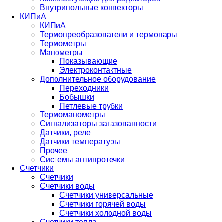
Внутрипольные конвекторы
КИПиА
КИПиА
Термопреобразователи и термопары
Термометры
Манометры
Показывающие
Электроконтактные
Дополнительное оборудование
Переходники
Бобышки
Петлевые трубки
Термоманометры
Сигнализаторы загазованности
Датчики, реле
Датчики температуры
Прочее
Системы антипротечки
Счетчики
Счетчики
Счетчики воды
Счетчики универсальные
Счетчики горячей воды
Счетчики холодной воды
Счетчики тепла