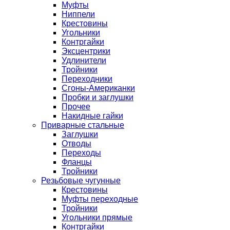
Муфты
Ниппели
Крестовины
Угольники
Контргайки
Эксцентрики
Удлинители
Тройники
Переходники
Сгоны-Американки
Пробки и заглушки
Прочее
Накидные гайки
Приварные стальные
Заглушки
Отводы
Переходы
Фланцы
Тройники
Резьбовые чугунные
Крестовины
Муфты переходные
Тройники
Угольники прямые
Контргайки