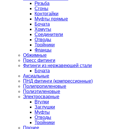
Резьба
Сгоны
Контргайки
Муфты прямые
Бочата
Хомуты
Соединители
Отводы
Тройники
Фланцы
Обжимные
Пресс фитинги
Фитинги из нержавеющей стали
Бочата
Аксиальные
ПНД фитинги (компрессионные)
Полипропиленовые
Полиэтиленовые
Электросварные
Втулки
Заглушки
Муфты
Отводы
Тройники
Прочее