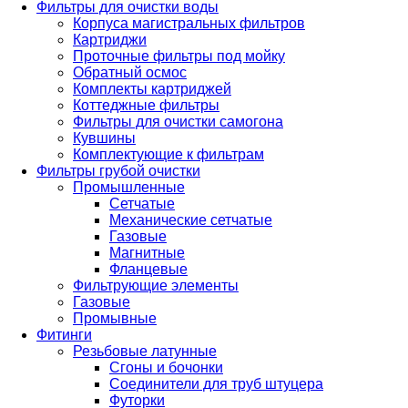
Фильтры для очистки воды
Корпуса магистральных фильтров
Картриджи
Проточные фильтры под мойку
Обратный осмос
Комплекты картриджей
Коттеджные фильтры
Фильтры для очистки самогона
Кувшины
Комплектующие к фильтрам
Фильтры грубой очистки
Промышленные
Сетчатые
Механические сетчатые
Газовые
Магнитные
Фланцевые
Фильтрующие элементы
Газовые
Промывные
Фитинги
Резьбовые латунные
Сгоны и бочонки
Соединители для труб штуцера
Футорки