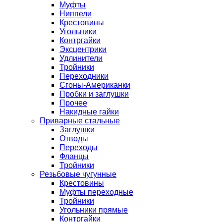
Муфты
Ниппели
Крестовины
Угольники
Контргайки
Эксцентрики
Удлинители
Тройники
Переходники
Сгоны-Американки
Пробки и заглушки
Прочее
Накидные гайки
Приварные стальные
Заглушки
Отводы
Переходы
Фланцы
Тройники
Резьбовые чугунные
Крестовины
Муфты переходные
Тройники
Угольники прямые
Контргайки