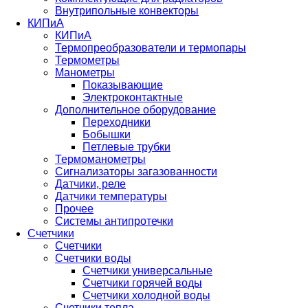
Внутрипольные конвекторы
КИПиА
КИПиА
Термопреобразователи и термопары
Термометры
Манометры
Показывающие
Электроконтактные
Дополнительное оборудование
Переходники
Бобышки
Петлевые трубки
Термоманометры
Сигнализаторы загазованности
Датчики, реле
Датчики температуры
Прочее
Системы антипротечки
Счетчики
Счетчики
Счетчики воды
Счетчики универсальные
Счетчики горячей воды
Счетчики холодной воды
Счетчики тепла