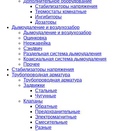
Дополнительное оборудование
Стабилизаторы напряжения
Термостаты комнатные
Ингибиторы
Дозаторы
Дымоудаление и воздухозабор
Дымоудаление и воздухозабор
Оцинковка
Нержавейка
Сэндвич
Раздельная система дымоудаления
Коаксиальная система дымоудаления
Прочее
Стабилизаторы напряжения
Трубопроводная арматура
Трубопроводная арматура
Задвижки
Стальные
Чугунные
Клапаны
Обратные
Предохранительные
Электромагнитные
Смесительные
Разные