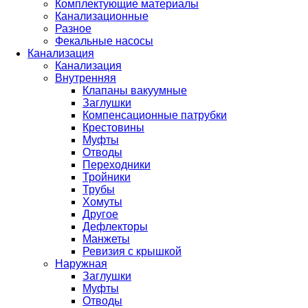
Комплектующие материалы
Канализационные
Разное
Фекальные насосы
Канализация
Канализация
Внутренняя
Клапаны вакуумные
Заглушки
Компенсационные патрубки
Крестовины
Муфты
Отводы
Переходники
Тройники
Трубы
Хомуты
Другое
Дефлекторы
Манжеты
Ревизия с крышкой
Наружная
Заглушки
Муфты
Отводы