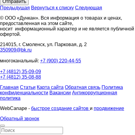
Отправить
Предыдущая
Вернуться к списку
Следующая
© ООО «Дункан». Вся информация о товарах и ценах,
предоставленная на этом сайте,
носит информационный характер и не является публичной
офертой.
214015, г. Смоленск, ул. Парковая, д. 2
350909@bk.ru
многоканальный:
+7 (900) 220-44-55
+7 (4812) 35-09-09
+7 (4812) 35-08-88
Главная
Статьи
Карта сайта
Обратная связь
Политика
конфиденциальности
Вакансии
Антикоррупционная
политика
WebCanape -
быстрое создание сайтов
и
продвижение
Обратный звонок