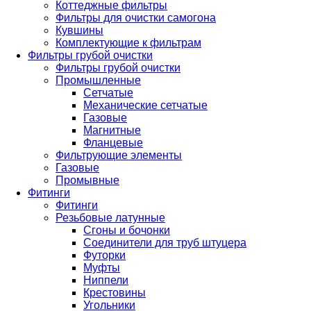
Коттеджные фильтры
Фильтры для очистки самогона
Кувшины
Комплектующие к фильтрам
Фильтры грубой очистки
Фильтры грубой очистки
Промышленные
Сетчатые
Механические сетчатые
Газовые
Магнитные
Фланцевые
Фильтрующие элементы
Газовые
Промывные
Фитинги
Фитинги
Резьбовые латунные
Сгоны и бочонки
Соединители для труб штуцера
Футорки
Муфты
Ниппели
Крестовины
Угольники