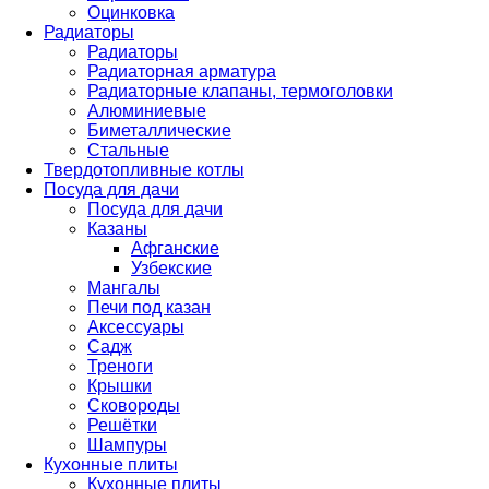
Оцинковка
Радиаторы
Радиаторы
Радиаторная арматура
Радиаторные клапаны, термоголовки
Алюминиевые
Биметаллические
Стальные
Твердотопливные котлы
Посуда для дачи
Посуда для дачи
Казаны
Афганские
Узбекские
Мангалы
Печи под казан
Аксессуары
Садж
Треноги
Крышки
Сковороды
Решётки
Шампуры
Кухонные плиты
Кухонные плиты