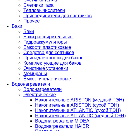
Счетчики газа
Тепловычислители
Присоединители для счётчиков
Прочее
Баки
Баки
Баки расширительные
Гидроаккумуляторы
Емкости пластиковые
Средства для септиков
Принадлежности для баков
Комплектующие для баков
Очистные установки
Мембраны
Ёмкости пластиковые
Водонагреватели
Водонагреватели
Электрические
Накопительные ARISTON (медный ТЭН)
Накопительные ARISTON (сухой ТЭН)
Накопительные ATLANTIC (сухой ТЭН)
Накопительные ATLANTIC (медный ТЭН)
Водонагреватели MIDEA
Водонагреватели HAIER