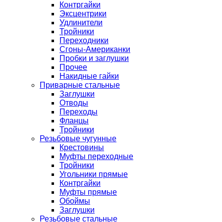
Контргайки
Эксцентрики
Удлинители
Тройники
Переходники
Сгоны-Американки
Пробки и заглушки
Прочее
Накидные гайки
Приварные стальные
Заглушки
Отводы
Переходы
Фланцы
Тройники
Резьбовые чугунные
Крестовины
Муфты переходные
Тройники
Угольники прямые
Контргайки
Муфты прямые
Обоймы
Заглушки
Резьбовые стальные